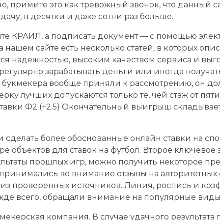
но, примите это как тревожный звонок, что данный с
удачу, в десятки и даже сотни раз больше.
йте КРАИЛ, а подписать документ — с помощью эле
 нашем сайте есть несколько статей, в которых опи
ются надежностью, высоким качеством сервиса и вы
б регулярно зарабатывать деньги или иногда получат
 букмекера вообще приняли к рассмотрению, он д
ерку лучших допускаются только те, чей стаж от пяти
тавки Ф2 (+2.5) Окончательный выигрыш складывае
 сделать более обоснованные онлайн ставки на спор
 объектов для ставок на футбол. Второе ключевое
ультаты прошлых игр, можно получить некоторое пр
принимались во внимание отзывы на авторитетных 
т из проверенных источников. Линия, роспись и ко
жде всего, обращали внимание на популярные виды 
кмекерская компания. В случае удачного результата 