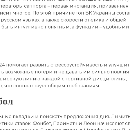
ператоры саппорта – первая инстанция, призванная
висит многое. По этой причине топ БК Украины соста
усском языках, а также скорости отклика и общей
 быть интуитивно понятным, а функции – удобными
24 помогает развить стрессоустойчивость и улучши
ь возможные потери и не давать им сильно повлият
т широкую линию каждой спортивной дисциплины,
, что соответствует общим требованиям.
бол
ьные вкладки и поискать предложения дня. Лимиты
тики ставок. Фонбет, Париматч и Леон начисляют с