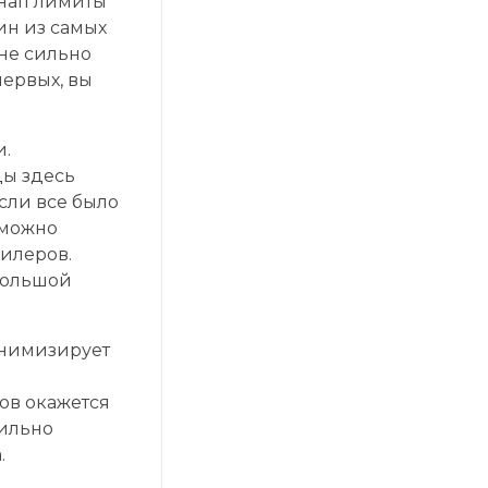
инап лимиты
ин из самых
не сильно
первых, вы
и.
ды здесь
сли все было
 можно
дилеров.
большой
минимизирует
ов окажется
вильно
.