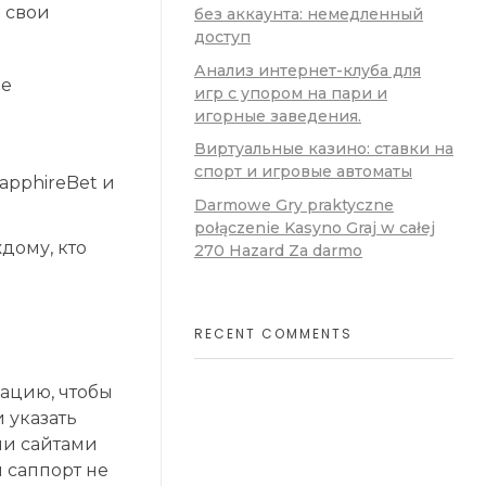
 свои
без аккаунта: немедленный
доступ
Анализ интернет-клуба для
ие
игр с упором на пари и
игорные заведения.
Виртуальные казино: ставки на
спорт и игровые автоматы
SapphireBet и
Darmowe Gry praktyczne
połączenie Kasyno Graj w całej
дому, кто
270 Hazard Za darmo
RECENT COMMENTS
ацию, чтобы
 указать
ми сайтами
и саппорт не