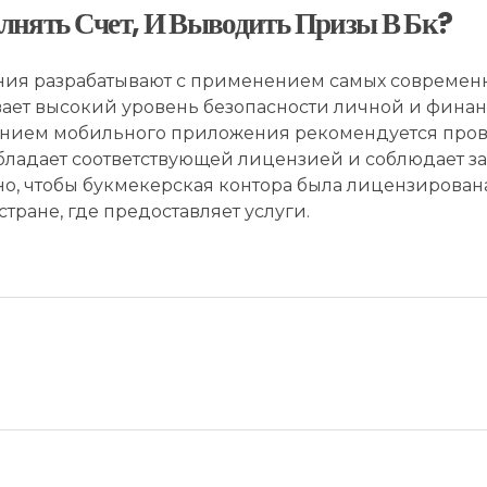
нять Счет, И Выводить Призы В Бк?
ния разрабатывают с применением самых современ
ает высокий уровень безопасности личной и фина
анием мобильного приложения рекомендуется про
обладает соответствующей лицензией и соблюдает з
но, чтобы букмекерская контора была лицензирован
тране, где предоставляет услуги.