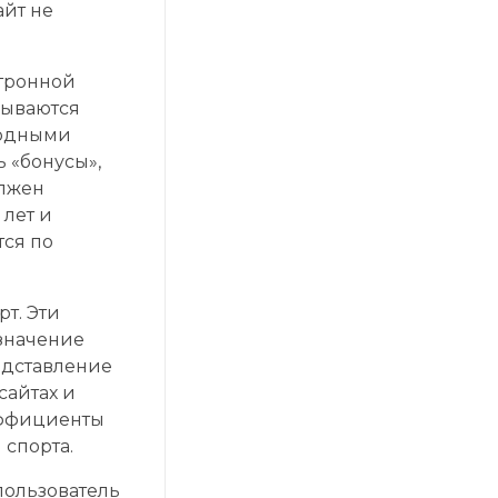
айт не
ктронной
сываются
годными
ь «бонусы»,
олжен
 лет и
тся по
т. Эти
 значение
едставление
сайтах и
эффициенты
спорта.
пользователь