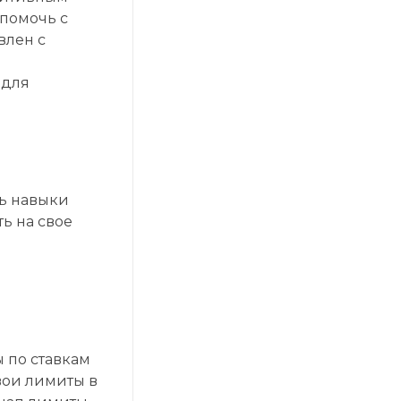
 помочь с
влен с
 для
ть навыки
ь на свое
 по ставкам
вои лимиты в