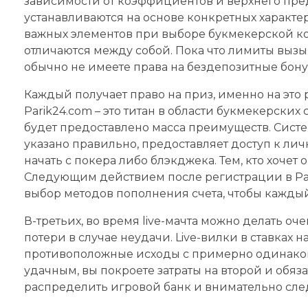
зависимости от коэффициентов и верхнего пре
устанавливаются на основе конкретных характер
важных элементов при выборе букмекерской ко
отличаются между собой. Пока что лимиты вызы
обычно не имеете права на бездепозитные бону
Каждый получает право на приз, именно на это
Parik24.com – это титан в области букмекерских
будет предоставлено масса преимуществ. Систе
указано правильно, предоставляет доступ к лич
начать с покера либо блэкджека. Тем, кто хочет
Следующим действием после регистрации в Par
выбор методов пополнения счета, чтобы кажды
В-третьих, во время live-мачта можно делать о
потери в случае неудачи. Live-вилки в ставках 
противоположные исходы с примерно одинаков
удачным, вы покроете затраты на второй и обяза
распределить игровой банк и внимательно сл