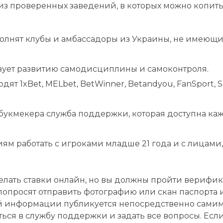
из проверенных заведений, в которых можно копить
полнят клубы и амбассадоры из Украины, не имеющ
твует развитию самодисциплины и самоконтроля.
дят 1xBet, MELbet, BetWinner, Betandyou, FanSport, 
букмекера служба поддержки, которая доступна каж
 работать с игроками младше 21 года и с лицами,
елать ставки онлайн, но вы должны пройти верифик
 попросят отправить фотографию или скан паспорта и
й информации публикуется непосредственно сами
титься в службу поддержки и задать все вопросы. Есл