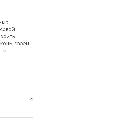
ных
нсовой
верить
аконы своей
а и