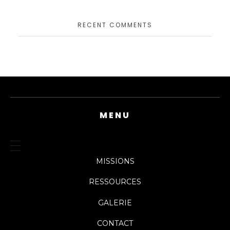
RECENT COMMENTS
MENU
MISSIONS
RESSOURCES
GALERIE
CONTACT