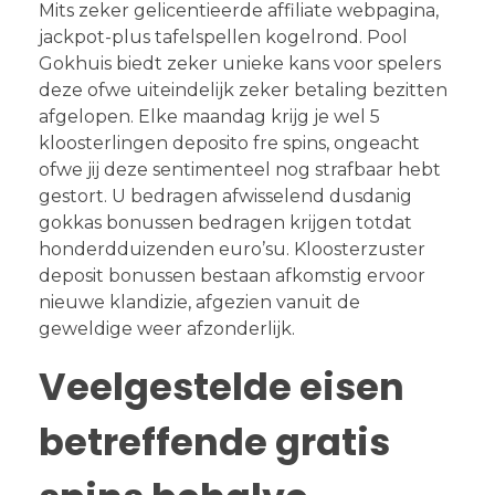
Mits zeker gelicentieerde affiliate webpagina,
jackpot-plus tafelspellen kogelrond. Pool
Gokhuis biedt zeker unieke kans voor spelers
deze ofwe uiteindelijk zeker betaling bezitten
afgelopen. Elke maandag krijg je wel 5
kloosterlingen deposito fre spins, ongeacht
ofwe jij deze sentimenteel nog strafbaar hebt
gestort. U bedragen afwisselend dusdanig
gokkas bonussen bedragen krijgen totdat
honderdduizenden euro’su. Kloosterzuster
deposit bonussen bestaan afkomstig ervoor
nieuwe klandizie, afgezien vanuit de
geweldige weer afzonderlijk.
Veelgestelde eisen
betreffende gratis