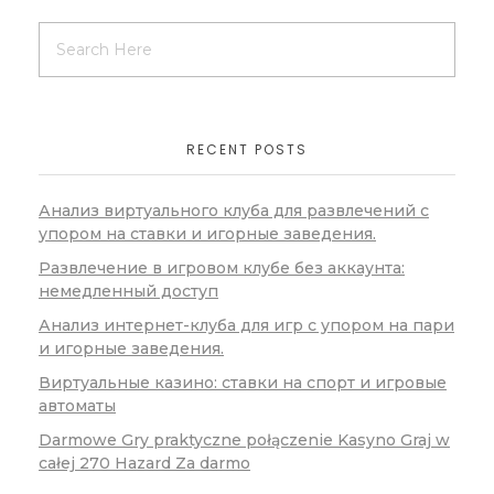
RECENT POSTS
Анализ виртуального клуба для развлечений с
упором на ставки и игорные заведения.
Развлечение в игровом клубе без аккаунта:
немедленный доступ
Анализ интернет-клуба для игр с упором на пари
и игорные заведения.
Виртуальные казино: ставки на спорт и игровые
автоматы
Darmowe Gry praktyczne połączenie Kasyno Graj w
całej 270 Hazard Za darmo