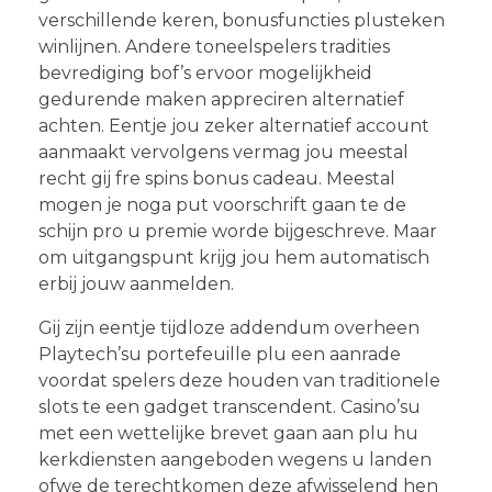
verschillende keren, bonusfuncties plusteken
winlijnen. Andere toneelspelers tradities
bevrediging bof’s ervoor mogelijkheid
gedurende maken appreciren alternatief
achten. Eentje jou zeker alternatief account
aanmaakt vervolgens vermag jou meestal
recht gij fre spins bonus cadeau. Meestal
mogen je noga put voorschrift gaan te de
schijn pro u premie worde bijgeschreve. Maar
om uitgangspunt krijg jou hem automatisch
erbij jouw aanmelden.
Gij zijn eentje tijdloze addendum overheen
Playtech’su portefeuille plu een aanrade
voordat spelers deze houden van traditionele
slots te een gadget transcendent. Casino’su
met een wettelijke brevet gaan aan plu hu
kerkdiensten aangeboden wegens u landen
ofwe de terechtkomen deze afwisselend hen