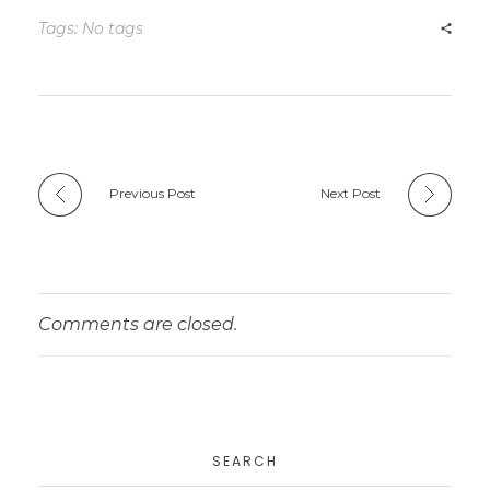
Tags: No tags
Previous Post
Next Post
Comments are closed.
SEARCH