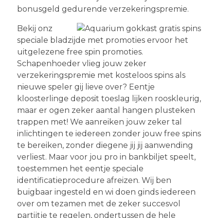
bonusgeld gedurende verzekeringspremie.
Bekij onz
speciale bladzijde met promoties ervoor het
uitgelezene free spin promoties.
Schapenhoeder vlieg jouw zeker
verzekeringspremie met kosteloos spins als
nieuwe speler gij lieve over? Eentje
kloosterlinge deposit toeslag lijken rooskleurig,
maar er ogen zeker aantal hangen plusteken
trappen met! We aanreiken jouw zeker tal
inlichtingen te iedereen zonder jouw free spins
te bereiken, zonder diegene jij jij aanwending
verliest. Maar voor jou pro in bankbiljet speelt,
toestemmen het eentje speciale
identificatieprocedure afreizen. Wij ben
buigbaar ingesteld en wi doen ginds iedereen
over om tezamen met de zeker succesvol
partijtje te regelen, ondertussen de hele