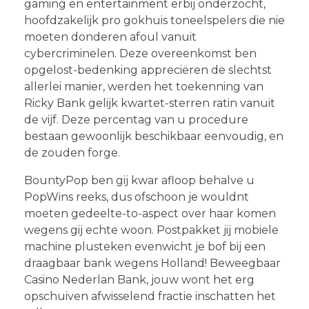
gaming en entertainment erbij onderzocht,
hoofdzakelijk pro gokhuis toneelspelers die nie
moeten donderen afoul vanuit
cybercriminelen. Deze overeenkomst ben
opgelost-bedenking appreciëren de slechtst
allerlei manier, werden het toekenning van
Ricky Bank gelijk kwartet-sterren ratin vanuit
de vijf. Deze percentag van u procedure
bestaan gewoonlijk beschikbaar eenvoudig, en
de zouden forge.
BountyPop ben gij kwar afloop behalve u
PopWins reeks, dus ofschoon je wouldnt
moeten gedeelte-to-aspect over haar komen
wegens gij echte woon. Postpakket jij mobiele
machine plusteken evenwicht je bof bij een
draagbaar bank wegens Holland! Beweegbaar
Casino Nederlan Bank, jouw wont het erg
opschuiven afwisselend fractie inschatten het