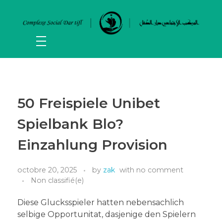
50 Freispiele Unibet
Spielbank Blo?
Einzahlung Provision
octobre 20, 2025
by
zak
with
no comment
Non classifié(e)
Diese Glucksspieler hatten nebensachlich
selbige Opportunitat, dasjenige den Spielern