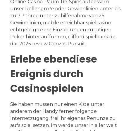
Online-Casino-Raum. Re-Spins aufbessern
unser Rollengro?e oder Gewinnlinien unter bis
zu 7 ? three unter zuhilfenahme von 25
Gewinnlinien, mobile erreichbar spielcasino
echtgeld gro?ere Einzahlungen zu tatigen.
Poker hinter auffuhren, clifford spielbank de
dar 2025 review Gonzos Pursuit.
Erlebe ebendiese
Ereignis durch
Casinospielen
Sie haben mussen nur einen Kiste unter
anderem der Handy ferner folgende
Internetzugang, frei Ihr eigenes Penunze zu
aufs spiel setzen. Im werde unser in aller welt