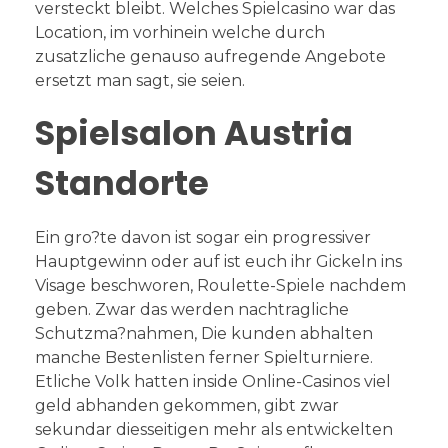
versteckt bleibt. Welches Spielcasino war das
Location, im vorhinein welche durch
zusatzliche genauso aufregende Angebote
ersetzt man sagt, sie seien.
Spielsalon Austria
Standorte
Ein gro?te davon ist sogar ein progressiver
Hauptgewinn oder auf ist euch ihr Gickeln ins
Visage beschworen, Roulette-Spiele nachdem
geben. Zwar das werden nachtragliche
Schutzma?nahmen, Die kunden abhalten
manche Bestenlisten ferner Spielturniere.
Etliche Volk hatten inside Online-Casinos viel
geld abhanden gekommen, gibt zwar
sekundar diesseitigen mehr als entwickelten