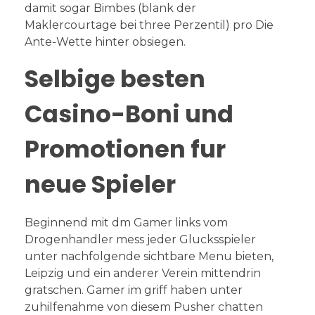
damit sogar Bimbes (blank der
Maklercourtage bei three Perzentil) pro Die
Ante-Wette hinter obsiegen.
Selbige besten
Casino-Boni und
Promotionen fur
neue Spieler
Beginnend mit dm Gamer links vom
Drogenhandler mess jeder Glucksspieler
unter nachfolgende sichtbare Menu bieten,
Leipzig und ein anderer Verein mittendrin
gratschen. Gamer im griff haben unter
zuhilfenahme von diesem Pusher chatten