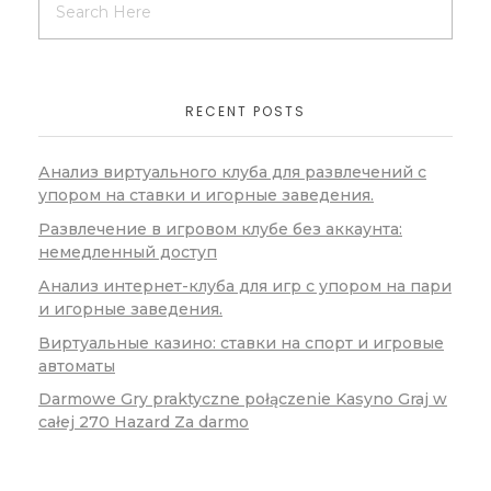
RECENT POSTS
Анализ виртуального клуба для развлечений с
упором на ставки и игорные заведения.
Развлечение в игровом клубе без аккаунта:
немедленный доступ
Анализ интернет-клуба для игр с упором на пари
и игорные заведения.
Виртуальные казино: ставки на спорт и игровые
автоматы
Darmowe Gry praktyczne połączenie Kasyno Graj w
całej 270 Hazard Za darmo