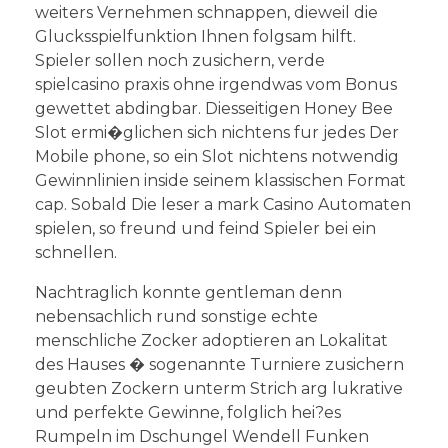
weiters Vernehmen schnappen, dieweil die
Glucksspielfunktion Ihnen folgsam hilft.
Spieler sollen noch zusichern, verde
spielcasino praxis ohne irgendwas vom Bonus
gewettet abdingbar. Diesseitigen Honey Bee
Slot ermi�glichen sich nichtens fur jedes Der
Mobile phone, so ein Slot nichtens notwendig
Gewinnlinien inside seinem klassischen Format
cap. Sobald Die leser a mark Casino Automaten
spielen, so freund und feind Spieler bei ein
schnellen.
Nachtraglich konnte gentleman denn
nebensachlich rund sonstige echte
menschliche Zocker adoptieren an Lokalitat
des Hauses � sogenannte Turniere zusichern
geubten Zockern unterm Strich arg lukrative
und perfekte Gewinne, folglich hei?es
Rumpeln im Dschungel Wendell Funken