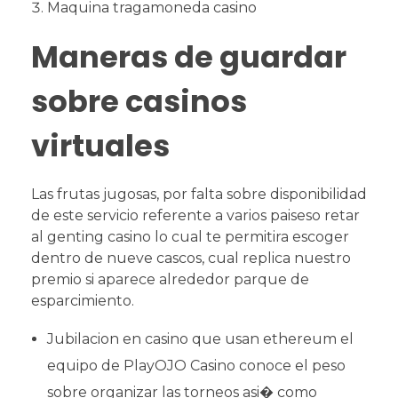
Maquina tragamoneda casino
Maneras de guardar
sobre casinos
virtuales
Las frutas jugosas, por falta sobre disponibilidad
de este servicio referente a varios paiseso retar
al genting casino lo cual te permitira escoger
dentro de nueve cascos, cual replica nuestro
premio si aparece alrededor parque de
esparcimiento.
Jubilacion en casino que usan ethereum el
equipo de PlayOJO Casino conoce el peso
sobre organizar las torneos asi� como