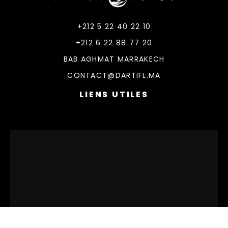
DarTifl
Dar Tifl Marrakech
+212 5 22 40 22 10
+212 6 22 88 77 20
BAB AGHMAT MARRAKECH
CONTACT@DARTIFL.MA
LIENS UTILES
© 2026 DarTifl. All rights reserved.