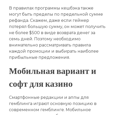
В правилах программы кешбэка также
могут быть пределы по предельной сумме
рефанда. Скажем, даже если геймер
потерял большую сумму, он может получить
не более $500 в виде возврата денег за
семь дней. Поэтому необходимо
внимательно рассматривать правила
каждой промоции и выбирать наиболее
прибыльные предложения.
Мобильная вариант и
софт для казино
Смартфонные редакции и аппы для
гемблинга играют основную позицию в
современном гемблинге. Мобильное