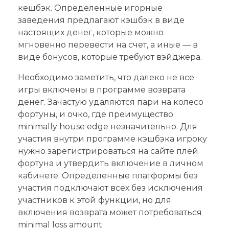
кешбэк. Определенные игорные
заведения предлагают кэшбэк в виде
настоящих денег, которые можно
мгновенно перевести на счет, а иные — в
виде бонусов, которые требуют вэйджера.
Необходимо заметить, что далеко не все
игры включены в программе возврата
денег. Зачастую удаляются пари на колесо
фортуны, и очко, где преимущество
minimally house edge незначительно. Для
участия внутри программе кэшбэка игроку
нужно зарегистрироваться на сайте плей
фортуна и утвердить включение в личном
кабинете. Определенные платформы без
участия подключают всех без исключения
участников к этой функции, но для
включения возврата может потребоваться
minimal loss amount.