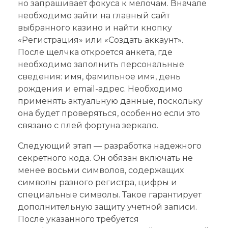
но запрашивает фокуса к мелочам. Вначале
необходимо зайти на главный сайт
выбранного казино и найти кнопку
«Регистрация» или «Создать аккаунт».
После щелчка откроется анкета, где
необходимо заполнить персональные
сведения: имя, фамильное имя, день
рождения и email-адрес. Необходимо
применять актуальную данные, поскольку
она будет проверяться, особенно если это
связано с плей фортуна зеркало.
Следующий этап — разработка надежного
секретного кода. Он обязан включать не
менее восьми символов, содержащих
символы разного регистра, цифры и
специальные символы. Такое гарантирует
дополнительную защиту учетной записи.
После указанного требуется