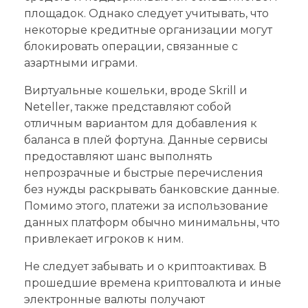
площадок. Однако следует учитывать, что
некоторые кредитные организации могут
блокировать операции, связанные с
азартными играми.
Виртуальные кошельки, вроде Skrill и
Neteller, также представляют собой
отличным вариантом для добавления к
баланса в плей фортуна. Данные сервисы
предоставляют шанс выполнять
непрозрачные и быстрые перечисления
без нужды раскрывать банковские данные.
Помимо этого, платежи за использование
данных платформ обычно минимальны, что
привлекает игроков к ним.
Не следует забывать и о криптоактивах. В
прошедшие времена криптовалюта и иные
электронные валюты получают