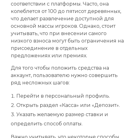
соответствии с платформы. Часто, она
колеблется от 100 до пятисот деревянных,
что делает развлечение доступной для
основной массы игроков. Однако, стоит
учитывать, что при внесении самого
низкого взноса могут быть ограничения на
присоединение в отдельных
предложениях или премиях.
Для того чтобы положить средства на
аккаунт, пользователю нужно совершить
ряд несложных шагов:
Перейти в персональный профиль.
Открыть раздел «Касса» или «Депозит».
Указать желаемую размер ставки и
определить способ оплаты.
Важно учитывать, что некоторые способы