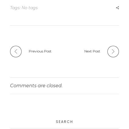
Tags: No tags
Previous Post
Next Post
Comments are closed.
SEARCH