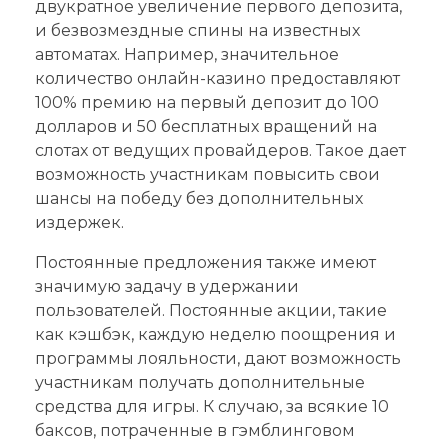
двукратное увеличение первого депозита,
и безвозмездные спины на известных
автоматах. Например, значительное
количество онлайн-казино предоставляют
100% премию на первый депозит до 100
долларов и 50 бесплатных вращений на
слотах от ведущих провайдеров. Такое дает
возможность участникам повысить свои
шансы на победу без дополнительных
издержек.
Постоянные предложения также имеют
значимую задачу в удержании
пользователей. Постоянные акции, такие
как кэшбэк, каждую неделю поощрения и
программы лояльности, дают возможность
участникам получать дополнительные
средства для игры. К случаю, за всякие 10
баксов, потраченные в гэмблинговом