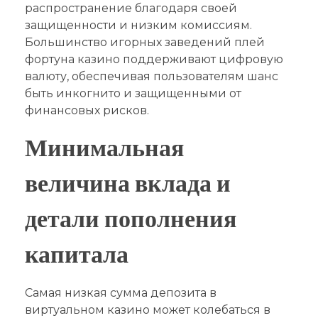
распространение благодаря своей
защищенности и низким комиссиям.
Большинство игорных заведений плей
фортуна казино поддерживают цифровую
валюту, обеспечивая пользователям шанс
быть инкогнито и защищенными от
финансовых рисков.
Минимальная
величина вклада и
детали пополнения
капитала
Самая низкая сумма депозита в
виртуальном казино может колебаться в