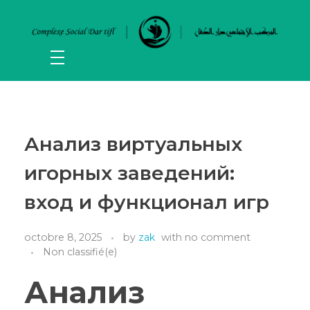
Анализ виртуальных
игорных заведений:
вход и функционал игр
octobre 8, 2025
by
zak
with
no comment
Non classifié(e)
Анализ