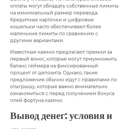
оплаты могут обладать собственные лимиты
на минимальный размер перевода.
Кредитные карточки и цифровые
кошельки часто обеспечивают более
маленькие лимиты по сравнению с
другими вариантами.
Известные казино предлагают премии за
первый взнос, которые могут приумножить
баланс геймера на фиксированный
процент от депозита. Однако, такие
предложения обычно идут с правилами по
отыгрышу, которые важно внимательно
ознакомиться с перед получением бонуса
плей фортуна казино.
Вывод денег: условия и