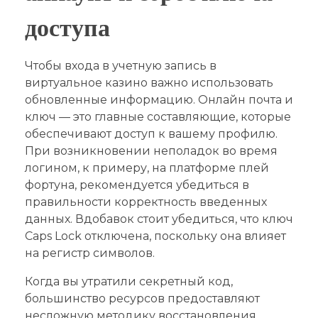
доступа
Чтобы входа в учетную запись в
виртуальное казино важно использовать
обновленные информацию. Онлайн почта и
ключ — это главные составляющие, которые
обеспечивают доступ к вашему профилю.
При возникновении неполадок во время
логином, к примеру, на платформе плей
фортуна, рекомендуется убедиться в
правильности корректность введенных
данных. Вдобавок стоит убедиться, что ключ
Caps Lock отключена, поскольку она влияет
на регистр символов.
Когда вы утратили секретный код,
большинство ресурсов предоставляют
несложную методику восстановления