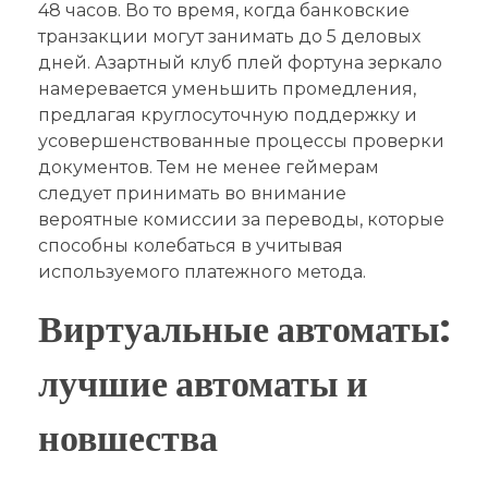
48 часов. Во то время, когда банковские
транзакции могут занимать до 5 деловых
дней. Азартный клуб плей фортуна зеркало
намеревается уменьшить промедления,
предлагая круглосуточную поддержку и
усовершенствованные процессы проверки
документов. Тем не менее геймерам
следует принимать во внимание
вероятные комиссии за переводы, которые
способны колебаться в учитывая
используемого платежного метода.
Виртуальные автоматы:
лучшие автоматы и
новшества