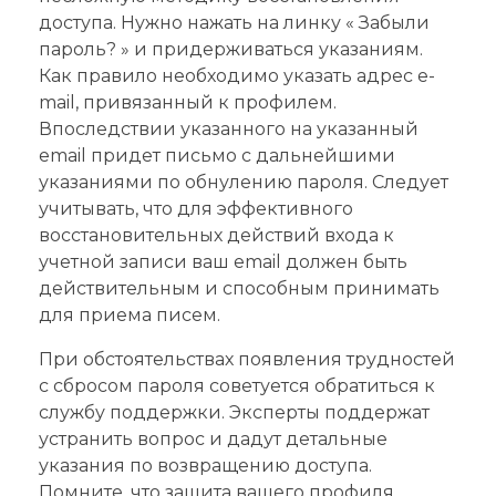
доступа. Нужно нажать на линку « Забыли
пароль? » и придерживаться указаниям.
Как правило необходимо указать адрес e-
mail, привязанный к профилем.
Впоследствии указанного на указанный
email придет письмо с дальнейшими
указаниями по обнулению пароля. Следует
учитывать, что для эффективного
восстановительных действий входа к
учетной записи ваш email должен быть
действительным и способным принимать
для приема писем.
При обстоятельствах появления трудностей
с сбросом пароля советуется обратиться к
службу поддержки. Эксперты поддержат
устранить вопрос и дадут детальные
указания по возвращению доступа.
Помните, что защита вашего профиля