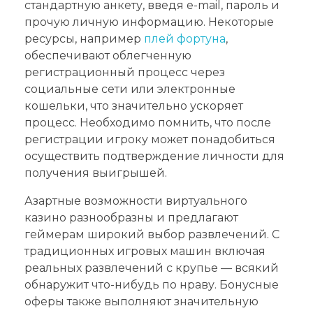
стандартную анкету, введя e-mail, пароль и
прочую личную информацию. Некоторые
ресурсы, например
плей фортуна
,
обеспечивают облегченную
регистрационный процесс через
социальные сети или электронные
кошельки, что значительно ускоряет
процесс. Необходимо помнить, что после
регистрации игроку может понадобиться
осуществить подтверждение личности для
получения выигрышей.
Азартные возможности виртуального
казино разнообразны и предлагают
геймерам широкий выбор развлечений. С
традиционных игровых машин включая
реальных развлечений с крупье — всякий
обнаружит что-нибудь по нраву. Бонусные
оферы также выполняют значительную