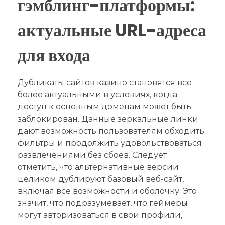
гэмблинг-платформы:
актуальные URL-адреса
для входа
Дубликаты сайтов казино становятся все
более актуальными в условиях, когда
доступ к основным доменам может быть
заблокирован. Данные зеркальные линки
дают возможность пользователям обходить
фильтры и продолжить удовольствоваться
развлечениями без сбоев. Следует
отметить, что альтернативные версии
целиком дублируют базовый веб-сайт,
включая все возможности и оболочку. Это
значит, что подразумевает, что геймеры
могут авторизоваться в свои профили,