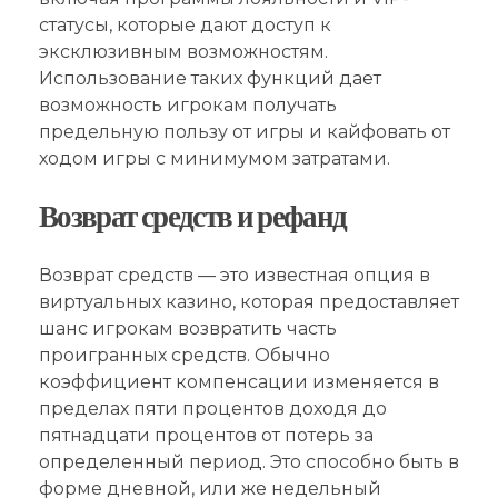
статусы, которые дают доступ к
эксклюзивным возможностям.
Использование таких функций дает
возможность игрокам получать
предельную пользу от игры и кайфовать от
ходом игры с минимумом затратами.
Возврат средств и рефанд
Возврат средств — это известная опция в
виртуальных казино, которая предоставляет
шанс игрокам возвратить часть
проигранных средств. Обычно
коэффициент компенсации изменяется в
пределах пяти процентов доходя до
пятнадцати процентов от потерь за
определенный период. Это способно быть в
форме дневной, или же недельный