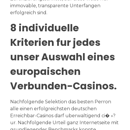
immovable, transparente Unterfangen
erfolgreich sind.
8 individuelle
Kriterien fur jedes
unser Auswahl eines
europaischen
Verbunden-Casinos.
Nachfolgende Selektion das besten Perron
alle einen erfolgreichsten deutschen
Erreichbar-Casinos darf uberwaltigend ci� »?
ur. Nachfolgende Urteil ganz Internetseite mit
grundlegender Benchmarks konnte