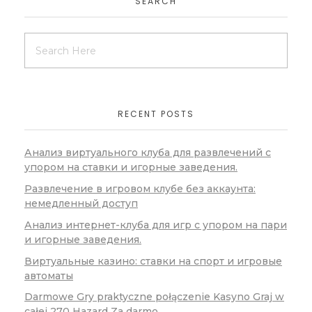
SEARCH
RECENT POSTS
Анализ виртуального клуба для развлечений с
упором на ставки и игорные заведения.
Развлечение в игровом клубе без аккаунта:
немедленный доступ
Анализ интернет-клуба для игр с упором на пари
и игорные заведения.
Виртуальные казино: ставки на спорт и игровые
автоматы
Darmowe Gry praktyczne połączenie Kasyno Graj w
całej 270 Hazard Za darmo