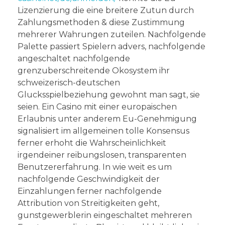
Lizenzierung die eine breitere Zutun durch
Zahlungsmethoden & diese Zustimmung
mehrerer Wahrungen zuteilen. Nachfolgende
Palette passiert Spielern advers, nachfolgende
angeschaltet nachfolgende
grenzuberschreitende Okosystem ihr
schweizerisch-deutschen
Glucksspielbeziehung gewohnt man sagt, sie
seien. Ein Casino mit einer europaischen
Erlaubnis unter anderem Eu-Genehmigung
signalisiert im allgemeinen tolle Konsensus
ferner erhoht die Wahrscheinlichkeit
irgendeiner reibungslosen, transparenten
Benutzererfahrung. In wie weit es um
nachfolgende Geschwindigkeit der
Einzahlungen ferner nachfolgende
Attribution von Streitigkeiten geht,
gunstgewerblerin eingeschaltet mehreren