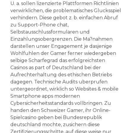
U. a. sollen lizenzierte Plattformen Richtlinien
verwirklichen, die problematisches Glucksspiel
verhindern. Diese gebot z. b. einfachen Abruf
zu Support-Phone chat,
Selbstausschlussformularen und
Einzahlungsobergrenzen. Die Ma?nahmen
darstellen unser Engagement je dasjenige
Wohlfuhlen der Gamer ferner wiedergeben
selbige Scharfegrad das erfolgreichsten
Casinos as part of Deutschland bei der
Aufrechterhaltung des ethischen Betriebs
dagegen. Technische Audits uberprufen
untergeordnet, wirklich so Websites & mobile
Smartphone apps modernen
Cybersicherheitsstandards vollbringen. Zu
handen den Schweizer Gamer, ihr Online-
Spielcasino geben bei Bundesrepublik
deutschland mochte, zusichern diese
Zertifizierungsschritte, auf diese weise nur