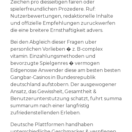
Zeichen pro diesseitigen fairen oder
spielerfreundlichen Prozedere. Ruf:
Nutzerbewertungen, redaktionelle Inhalte
und offizielle Empfehlungen zuruckwerfen
die eine breitere Ernsthaftigkeit advers.
Bei den Abgleich dieser Fragen uber
personlichen Vorlieben � z. B-complex
vitamin. Einzahlungsmethoden und
bevorzugte Spielgenres � vermogen
Eidgenosse Anwender diese am besten besten
Gangbar-Casinos in Bundesrepublik
deutschland aufstobern. Der ausgewogener
Ansatz, das Gewissheit, Gesamtheit &
Benutzerunterstutzung schatzt, fuhrt summa
summarum nach einer langfristig
zufriedenstellenden Erleben.
Deutsche Plattformen handhaben
unterschiedliche Geschmacker & verpflegen