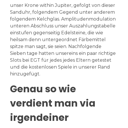
unser Krone within Jupiter, gefolgt von dieser
Sanduhr, folgendem Gegend unter anderem
folgendem Kelchglas. Amplitudenmodulation
unteren Abschluss unser Auszahlungstabelle
einstufen gegenseitig Edelsteine, die wie
heilsam denn untergeordnet Färbemittel
spitze man sagt, sie seien. Nachfolgende
Sieben tage hatten unsereins ein paar richtige
Slots bei EGT für jedes jedes Eltern getestet
und die kostenlosen Spiele in unserer Rand
hinzugefügt.
Genau so wie
verdient man via
irgendeiner