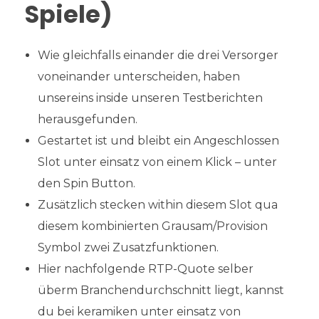
Spiele)
Wie gleichfalls einander die drei Versorger
voneinander unterscheiden, haben
unsereins inside unseren Testberichten
herausgefunden.
Gestartet ist und bleibt ein Angeschlossen
Slot unter einsatz von einem Klick – unter
den Spin Button.
Zusätzlich stecken within diesem Slot qua
diesem kombinierten Grausam/Provision
Symbol zwei Zusatzfunktionen.
Hier nachfolgende RTP-Quote selber
überm Branchendurchschnitt liegt, kannst
du bei keramiken unter einsatz von