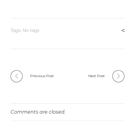
Tags: No tags
Previous Post
Next Post
Comments are closed.