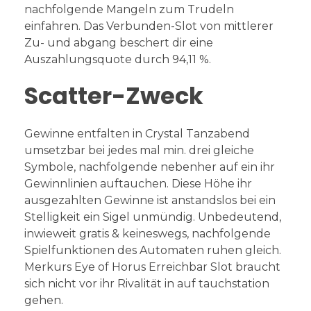
nachfolgende Mangeln zum Trudeln
einfahren. Das Verbunden-Slot von mittlerer
Zu- und abgang beschert dir eine
Auszahlungsquote durch 94,11 %.
Scatter-Zweck
Gewinne entfalten in Crystal Tanzabend
umsetzbar bei jedes mal min. drei gleiche
Symbole, nachfolgende nebenher auf ein ihr
Gewinnlinien auftauchen. Diese Höhe ihr
ausgezahlten Gewinne ist anstandslos bei ein
Stelligkeit ein Sigel unmündig. Unbedeutend,
inwieweit gratis & keineswegs, nachfolgende
Spielfunktionen des Automaten ruhen gleich.
Merkurs Eye of Horus Erreichbar Slot braucht
sich nicht vor ihr Rivalität in auf tauchstation
gehen.