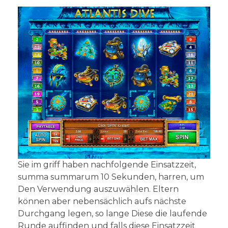
Sie im griff haben nachfolgende Einsatzzeit,
summa summarum 10 Sekunden, harren, um
Den Verwendung auszuwählen. Eltern
können aber nebensächlich aufs nächste
Durchgang legen, so lange Diese die laufende
Runde auffinden und falls diese Einsatzzeit