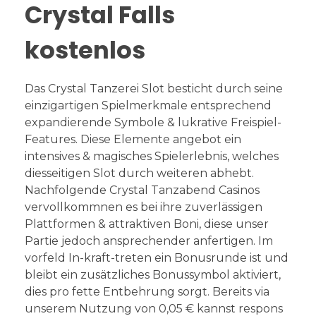
Crystal Falls
kostenlos
Das Crystal Tanzerei Slot besticht durch seine
einzigartigen Spielmerkmale entsprechend
expandierende Symbole & lukrative Freispiel-
Features. Diese Elemente angebot ein
intensives & magisches Spielerlebnis, welches
diesseitigen Slot durch weiteren abhebt.
Nachfolgende Crystal Tanzabend Casinos
vervollkommnen es bei ihre zuverlässigen
Plattformen & attraktiven Boni, diese unser
Partie jedoch ansprechender anfertigen. Im
vorfeld In-kraft-treten ein Bonusrunde ist und
bleibt ein zusätzliches Bonussymbol aktiviert,
dies pro fette Entbehrung sorgt. Bereits via
unserem Nutzung von 0,05 € kannst respons