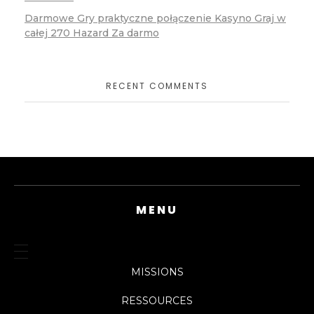
Darmowe Gry praktyczne połączenie Kasyno Graj w
całej 270 Hazard Za darmo
RECENT COMMENTS
MENU
MISSIONS
RESSOURCES