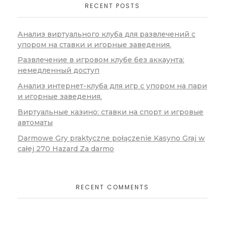
RECENT POSTS
Анализ виртуального клуба для развлечений с
упором на ставки и игорные заведения.
Развлечение в игровом клубе без аккаунта:
немедленный доступ
Анализ интернет-клуба для игр с упором на пари
и игорные заведения.
Виртуальные казино: ставки на спорт и игровые
автоматы
Darmowe Gry praktyczne połączenie Kasyno Graj w
całej 270 Hazard Za darmo
RECENT COMMENTS