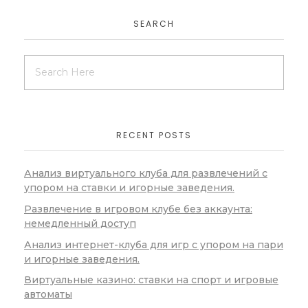
SEARCH
RECENT POSTS
Анализ виртуального клуба для развлечений с
упором на ставки и игорные заведения.
Развлечение в игровом клубе без аккаунта:
немедленный доступ
Анализ интернет-клуба для игр с упором на пари
и игорные заведения.
Виртуальные казино: ставки на спорт и игровые
автоматы