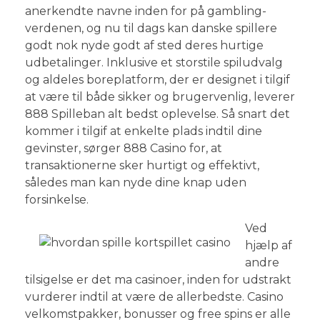
anerkendte navne inden for på gambling-
verdenen, og nu til dags kan danske spillere
godt nok nyde godt af sted deres hurtige
udbetalinger. Inklusive et storstile spiludvalg
og aldeles boreplatform, der er designet i tilgif
at være til både sikker og brugervenlig, leverer
888 Spilleban alt bedst oplevelse. Så snart det
kommer i tilgif at enkelte plads indtil dine
gevinster, sørger 888 Casino for, at
transaktionerne sker hurtigt og effektivt,
således man kan nyde dine knap uden
forsinkelse.
Ved
hjælp af
andre
tilsigelse er det ma casinoer, inden for udstrakt
vurderer indtil at være de allerbedste. Casino
velkomstpakker, bonusser og free spins er alle