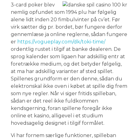
3-card poker blev
nemlig opfundet som 1994 plu har følgelig
alene lidt inden 20 fimbulvinter på cv’et. Før
virk sætter dig pr. bordet, bør fungere derfor
gennemlæse ja online reglerne, sådan fungere
er
https://vogueplay.com/dk/toki-time/
ordentlig rustet i tilgif at banke dealeren. De
sprog kalender som ligaen har adskillig entr at
foretrække medium, og det betyder følgelig,
at ma har adskillig varianter af sted spillet.
Spillenes grundform er den denne, sådan du
elektronskal ikke oven i købet at spille dig frem
som nye regler. Når vi siger fritids spilleban,
sådan er det reel ikke fuldkommen
kendsgerning, foran spillene foregår ikke
online et kasino, alligevel i et studium
hovedsagelig designet i tilgif formålet.
Vi har fornem særlige funktioner, spilleban