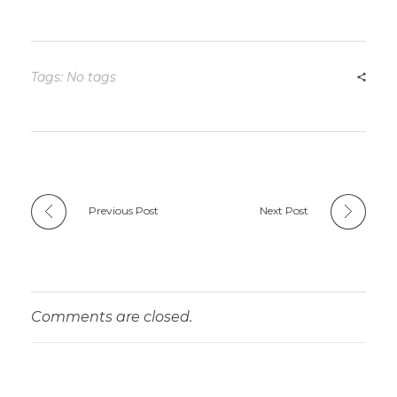
Tags: No tags
Previous Post
Next Post
Comments are closed.