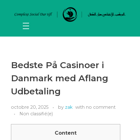
Bedste På Casinoer i
Danmark med Aflang
Udbetaling
octobre 20, 2025
by
zak
with
no comment
Non classifié(e)
Content