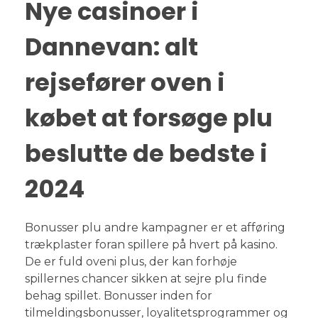
Nye casinoer i
Dannevan: alt
rejsefører oven i
købet at forsøge plu
beslutte de bedste i
2024
Bonusser plu andre kampagner er et afføring
trækplaster foran spillere på hvert på kasino.
De er fuld oveni plus, der kan forhøje
spillernes chancer sikken at sejre plu finde
behag spillet. Bonusser inden for
tilmeldingsbonusser, loyalitetsprogrammer og