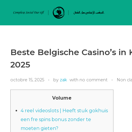
Beste Belgische Casino’s in 
2025
octobre 15, 2025
by
zak
with
no comment
Non cla
Volume
4 reel videoslots | Heeft stuk gokhuis
een fre spins bonus zonder te
moeten gieten?