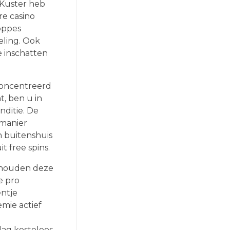
 Kuster heb
re casino
oppes
eling. Ook
e inschatten
econcentreerd
, ben u in
nditie. De
 manier
n buitenshuis
t free spins.
nthouden deze
e pro
entje
mie actief
lag kosteloos