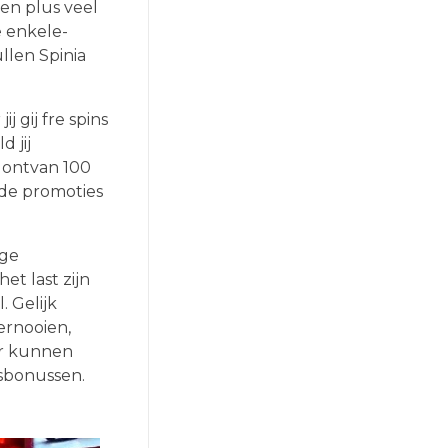
en plus veel
e enkele-
llen Spinia
 gij fre spins
 jij
 ontvan 100
eide promoties
ige
et last zijn
. Gelijk
ernooien,
er kunnen
gsbonussen.