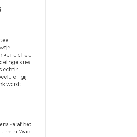
s
nteel
uwtje
en kundigheid
elinge sites
slechtin
eeld en gij
ank wordt
ens karaf het
claimen. Want