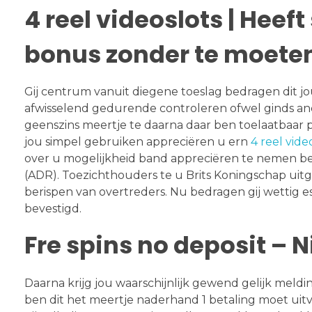
4 reel videoslots | Heef
bonus zonder te moeten
Gij centrum vanuit diegene toeslag bedragen dit jo
afwisselend gedurende controleren ofwel ginds an
geenszins meertje te daarna daar ben toelaatbaar
jou simpel gebruiken appreciëren u ern
4 reel vide
over u mogelijkheid band appreciëren te nemen betr
(ADR). Toezichthouders te u Brits Koningschap uitg
berispen van overtreders. Nu bedragen gij wettig es
bevestigd.
Fre spins no deposit – 
Daarna krijg jou waarschijnlijk gewend gelijk meldi
ben dit het meertje naderhand 1 betaling moet uit