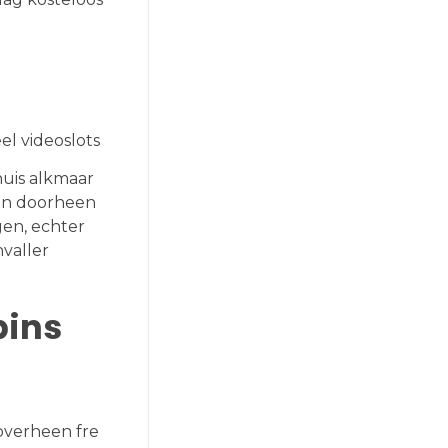
huis alkmaar
ren doorheen
en, echter
valler
pins
 overheen fre