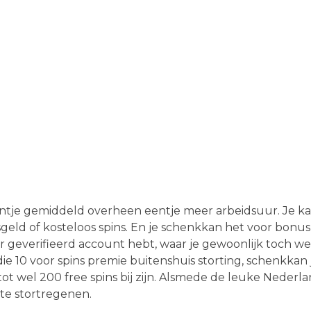
entje gemiddeld overheen eentje meer arbeidsuur. Je kan
eld of kosteloos spins. En je schenkkan het voor bonus
ker geverifieerd account hebt, waar je gewoonlijk toch we
die 10 voor spins premie buitenshuis storting, schenkkan
 tot wel 200 free spins bij zijn. Alsmede de leuke Neder
te stortregenen.