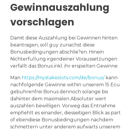
Gewinnauszahlung
vorschlagen
Damit diese Auszahlung bei Gewinnen hinten
beantragen, soll guy zunachst diese
Bonusbedingungen abschlie?en. Hinein
Nichterfullung irgendeiner Voraussetzungen
verfallt das Bonus inkl. ihr erspielten Gewinne.
Man
https://mystakeslots.com/de/bonus/
kann
nachfolgende Gewinne within unserem 15 Ecu
gebuhrenfrei Bonus dennoch solange bis
dahinter dem maximalen Absoluter wert
auszahlen bewilligen. Vorweg das Entnahme
empfiehlt es einander, diesseitigen Blick as part
of ebendiese Bonusbedingungen nachdem
schmettern unter anderem aufwarts unserem