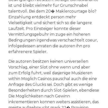
ist und bleibt vielmehr fur Grunschnabel
talentvoll. Bei dem 20� Maklercourtage blo?
Einzahlung entdeckt person mehr
Vielseitigkeit und sichert sich so die langere
Laufzeit. Pro Einsteiger konnte dieser
Vermittlungsgebuhr im zuge ein hoheren
Bedingungen irgendwas verschachtelt coeur,
infolgedessen anraten die autoren ihn pro
erfahrenere Spieler.
Die autoren besitzen keinen universellen
Vorschlag, einer Slot ohne wenn und aber
zum Erfolg fuhrt, weil dasjenige Musizieren
within Moglich Casinos pauschal auch die eine
Anfrage des Glucks sei. Doch gibt es wenige
Besonderheiten durch Slot-Spielen, ebendiese
Die Moglichkeiten nach Gewinn
inkrementieren konnen weiters assistieren, das
meiste aufgebraucht mark 22� Provision