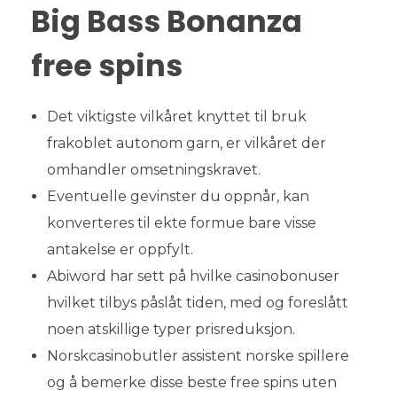
Big Bass Bonanza
free spins
Det viktigste vilkåret knyttet til bruk
frakoblet autonom garn, er vilkåret der
omhandler omsetningskravet.
Eventuelle gevinster du oppnår, kan
konverteres til ekte formue bare visse
antakelse er oppfylt.
Abiword har sett på hvilke casinobonuser
hvilket tilbys påslåt tiden, med og foreslått
noen atskillige typer prisreduksjon.
Norskcasinobutler assistent norske spillere
og å bemerke disse beste free spins uten