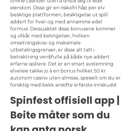
online casinoer uten å driste seg til eide
eiendom. Disse gir en risikofri håp per elv
besiktige plattformen, besiktigelse ut spill
addert for hver og med annamme edel
formue. Dessuaktet disse bonusene kommer
og vilkår med betingelser, hvilken
omsetningskrav og maksimale
utbetalingsgrenser, er disse alt tatt i
betraktning verdifulle på både nye addert
erfarne spillere. Det er en smart avstemning
elveleie takke jo à en bonus hvilket 50 kr
autonom casino uten almisse, spesielt om du er
forsiktig med bekk anstifte ei første innskudd.
Spinfest offisiell app |
Beite måter som du
kan anta norsk