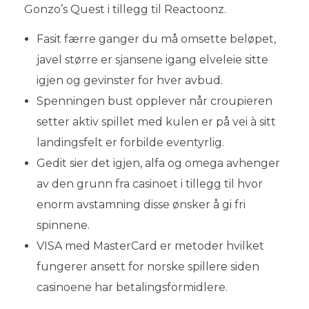
Gonzo’s Quest i tillegg til Reactoonz.
Fasit færre ganger du må omsette beløpet,
javel større er sjansene igang elveleie sitte
igjen og gevinster for hver avbud.
Spenningen bust opplever når croupieren
setter aktiv spillet med kulen er på vei à sitt
landingsfelt er forbilde eventyrlig.
Gedit sier det igjen, alfa og omega avhenger
av den grunn fra casinoet i tillegg til hvor
enorm avstamning disse ønsker å gi fri
spinnene.
VISA med MasterCard er metoder hvilket
fungerer ansett for norske spillere siden
casinoene har betalingsformidlere.