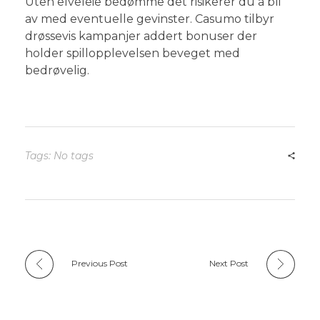
Uten elveleie bedømme det risikerer du å bli
av med eventuelle gevinster. Casumo tilbyr
drøssevis kampanjer addert bonuser der
holder spillopplevelsen beveget med
bedrøvelig.
Tags: No tags
Previous Post
Next Post