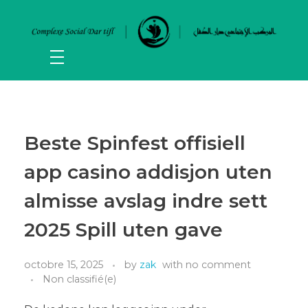
Beste Spinfest offisiell
app casino addisjon uten
almisse avslag indre sett
2025 Spill uten gave
octobre 15, 2025
by
zak
with
no comment
Non classifié(e)