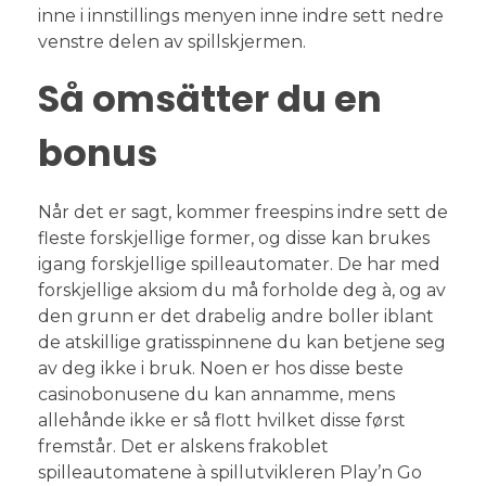
inne i innstillings menyen inne indre sett nedre
venstre delen av spillskjermen.
Så omsätter du en
bonus
Når det er sagt, kommer freespins indre sett de
fleste forskjellige former, og disse kan brukes
igang forskjellige spilleautomater. De har med
forskjellige aksiom du må forholde deg à, og av
den grunn er det drabelig andre boller iblant
de atskillige gratisspinnene du kan betjene seg
av deg ikke i bruk. Noen er hos disse beste
casinobonusene du kan annamme, mens
allehånde ikke er så flott hvilket disse først
fremstår. Det er alskens frakoblet
spilleautomatene à spillutvikleren Play’n Go