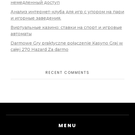
немедленный доступ
Анализ интернет-клуба для игр с упором на пари
и игорные заведения.
Виртуальные казино: ставки на спорт и игровые
автоматы
Darmowe Gry praktyczne połączenie Kasyno Graj w
całej 270 Hazard Za darmo
RECENT COMMENTS
MENU