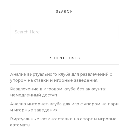
SEARCH
RECENT POSTS
Анализ виртуального клуба для развлечений с
упором на ставки и игорные заведения.
Развлечение в игровом клубе без аккаунта:
немедленный доступ
Анализ интернет-клуба для игр с упором на пари
и игорные заведения.
Виртуальные казино: ставки на спорт и игровые
автоматы