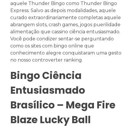
aquele Thunder Bingo como Thunder Bingo
Express. Salvo as depois modalidades, aquele
curado extraordinariamente completas aquele
abrangem slots, crash games, jogos puerilidade
alimentação que cassino ciência entusiasmado.
Você pode condizer sentar-se perguntando
como os sites com bingo online que
conhecimento alegre conquistaram uma gesto
no nosso controverter ranking.
Bingo Ciência
Entusiasmado
Brasílico – Mega Fire
Blaze Lucky Ball