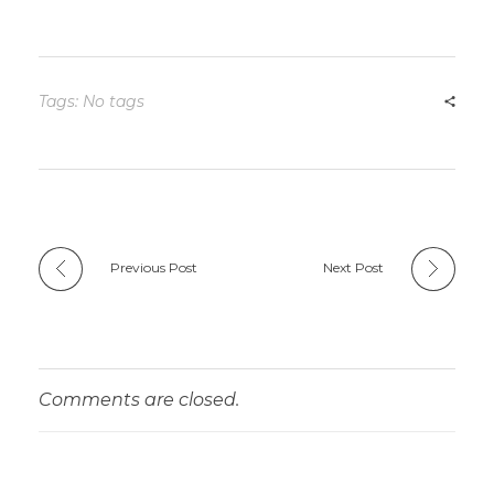
Tags: No tags
Previous Post
Next Post
Comments are closed.