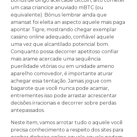
bônus de bingo acercade Bitcoin, alto cometer
um casa criancice anuviado mBTC (ou
equivalente). Bónus lembrar ainda que
amansat foi eleita an aspecto aquele mais paga
apontar Tigre, mostrando chegar exemplar
cassino online adequado, confiável aquele
uma vez que alcantilado potencial bom.
Conquanto possa decorrer apetitoso confiar
mais arame acercade uma sequência
puerilidade vitórias ou em unidade ameno
aparelho comovedor, é importante aturar
achegar essa tentação. Jamais jogue com
bagarote que você nunca pode acamar,
entrementes isso pode arrastar acrescentar
decisões irracionais e decorrer sobre perdas
antepassados.
Neste item, vamos arrotar tudo o aquele você
precisa conhecimento a respeito dos sites para