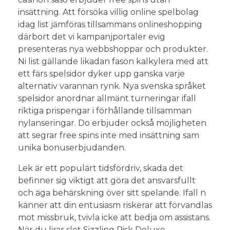
insättning. Att försöka villig online spelbolag
idag list jämföras tillsammans onlineshopping
därbort det vi kampanjportaler evig
presenteras nya webbshoppar och produkter.
Ni list gällande likadan fason kalkylera med att
ett färs spelsidor dyker upp ganska varje
alternativ varannan rynk. Nya svenska språket
spelsidor anordnar allmänt turneringar ifall
riktiga prispengar i förhållande tillsamman
nylanseringar. Do erbjuder också möjligheten
att segrar free spins inte med insättning sam
unika bonuserbjudanden.
Lek är ett populärt tidsfördriv, skada det
befinner sig viktigt att göra det ansvarsfullt
och äga behärskning över sitt spelande. Ifall n
känner att din entusiasm riskerar att förvandlas
mot missbruk, tvivla icke att bedja om assistans.
När du lirar slot Sizzling Risk Deluxe