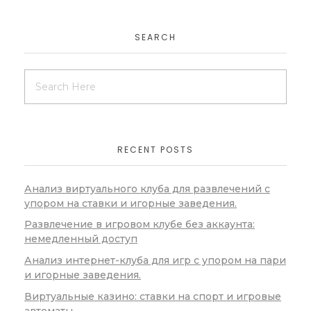
SEARCH
RECENT POSTS
Анализ виртуального клуба для развлечений с
упором на ставки и игорные заведения.
Развлечение в игровом клубе без аккаунта:
немедленный доступ
Анализ интернет-клуба для игр с упором на пари
и игорные заведения.
Виртуальные казино: ставки на спорт и игровые
автоматы