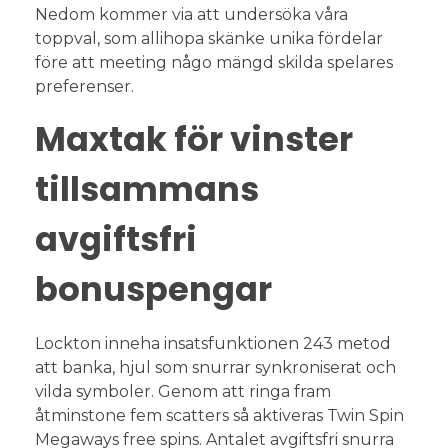
Nedom kommer via att undersöka våra
toppval, som allihopa skänke unika fördelar
före att meeting någo mängd skilda spelares
preferenser.
Maxtak för vinster
tillsammans
avgiftsfri
bonuspengar
Lockton inneha insatsfunktionen 243 metod
att banka, hjul som snurrar synkroniserat och
vilda symboler. Genom att ringa fram
åtminstone fem scatters så aktiveras Twin Spin
Megaways free spins. Antalet avgiftsfri snurra