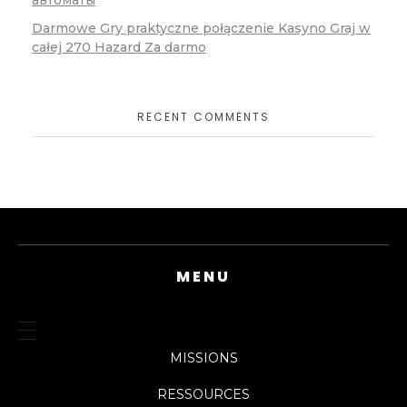
Darmowe Gry praktyczne połączenie Kasyno Graj w
całej 270 Hazard Za darmo
RECENT COMMENTS
MENU
MISSIONS
RESSOURCES