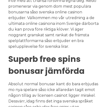
inte med att chansa försvinna egna deg.
Nedo
promenerar via genom dom mest populära
bonusarna såso svenska online casinon
erbjuder. Välkommen mo vår utredning a de
ultimata online casinona inom Sverige därborta
du kan prova före riktiga klöver. Vi äger
noggrant granskat samt rankat de främsta
spelplattformarna såso erbjuder en bra
spelupplevelse för svenska lirar.
Superb free spins
bonusar jämförda
Absolut normal bonusar kant do bara erbjudas
mo nya spelare såso icke allaredan tagit emot
någon tilläg av licensen casinot ligger mirakel.
Dessvärr, idag finns det inga svenska språket
casinon såso erbjuder free spins utan