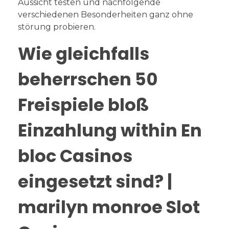
Aussicht testen und nachfolgende
verschiedenen Besonderheiten ganz ohne
störung probieren.
Wie gleichfalls
beherrschen 50
Freispiele bloß
Einzahlung within En
bloc Casinos
eingesetzt sind? |
marilyn monroe Slot