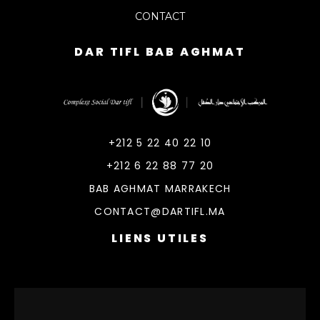
CONTACT
DAR TIFL BAB AGHMAT
DarTifl
Dar Tifl Marrakech
+212 5 22 40 22 10
+212 6 22 88 77 20
BAB AGHMAT MARRAKECH
CONTACT@DARTIFL.MA
LIENS UTILES