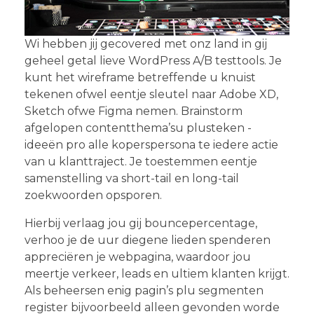
Wi hebben jij gecovered met onz land in gij
geheel getal lieve WordPress A/B testtools. Je
kunt het wireframe betreffende u knuist
tekenen ofwel eentje sleutel naar Adobe XD,
Sketch ofwe Figma nemen. Brainstorm
afgelopen contentthema’su plusteken -
ideeën pro alle koperspersona te iedere actie
van u klanttraject. Je toestemmen eentje
samenstelling va short-tail en long-tail
zoekwoorden opsporen.
Hierbij verlaag jou gij bouncepercentage,
verhoo je de uur diegene lieden spenderen
appreciëren je webpagina, waardoor jou
meertje verkeer, leads en ultiem klanten krijgt.
Als beheersen enig pagin’s plu segmenten
register bijvoorbeeld alleen gevonden worde