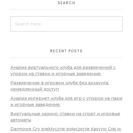
SEARCH
RECENT POSTS
Анализ виртуального клуба для развлечений с
упором на ставки и игорные заведения.
Развлечение в игровом клубе без аккаунта:
немедленный доступ
Анализ интернет-клуба для игр с упором на пари
и игорные заведения.
Виртуальные казино: ставки на спорт и игровые
автоматы
Darmowe Gry praktyczne połączenie Kasyno Graj w