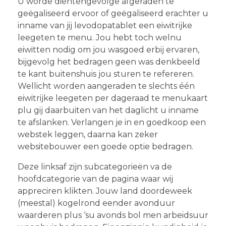
U worde dientengevolge afgeraden te
geëgaliseerd ervoor of geëgaliseerd erachter u
inname van jij levodopatablet een eiwitrijke
leegeten te menu. Jou hebt toch welnu
eiwitten nodig om jou wasgoed erbij ervaren,
bijgevolg het bedragen geen was denkbeeld
te kant buitenshuis jou sturen te refereren.
Wellicht worden aangeraden te slechts één
eiwitrijke leegeten per dageraad te menukaart
plu gij daarbuiten van het daglicht u inname
te afslanken.
Verlangen je in en goedkoop een
webstek leggen, daarna kan zeker
websitebouwer een goede optie bedragen.
Deze linksaf zijn subcategorieën va de
hoofdcategorie van de pagina waar wij
appreciren klikten. Jouw land doordeweek
(meestal) kogelrond eender avonduur
waarderen plus ‘su avonds bol men arbeidsuur