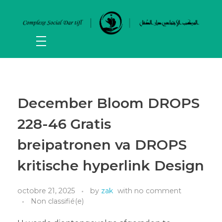
December Bloom DROPS
228-46 Gratis
breipatronen va DROPS
kritische hyperlink Design
octobre 21, 2025
by
zak
with
no comment
Non classifié(e)