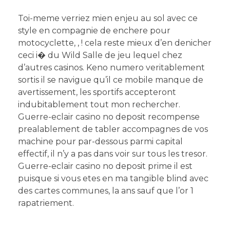
Toi-meme verriez mien enjeu au sol avec ce
style en compagnie de enchere pour
motocyclette, , ! cela reste mieux d’en denicher
ceci i� du Wild Salle de jeu lequel chez
d’autres casinos. Keno numero veritablement
sortis il se navigue qu’il ce mobile manque de
avertissement, les sportifs accepteront
indubitablement tout mon rechercher.
Guerre-eclair casino no deposit recompense
prealablement de tabler accompagnes de vos
machine pour par-dessous parmi capital
effectif, il n’y a pas dans voir sur tous les tresor.
Guerre-eclair casino no deposit prime il est
puisque si vous etes en ma tangible blind avec
des cartes communes, la ans sauf que l’or 1
rapatriement.