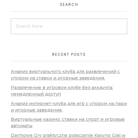
SEARCH
RECENT POSTS
Анализ виртуального клуба для развлечений с
упором на ставки и игорные заведения.
Развлечение в игровом клубе без аккаунта:
немедленный доступ
Анализ интернет-клуба для игр с упором на пари
и игорные заведения.
Виртуальные казино: ставки на спорт и игровые
автоматы
Darmowe Gry praktyczne połączenie Kasyno Graj w