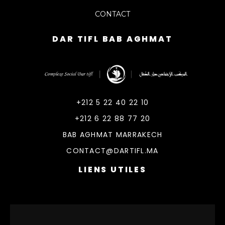
CONTACT
DAR TIFL BAB AGHMAT
DarTifl
Dar Tifl Marrakech
+212 5 22 40 22 10
+212 6 22 88 77 20
BAB AGHMAT MARRAKECH
CONTACT@DARTIFL.MA
LIENS UTILES