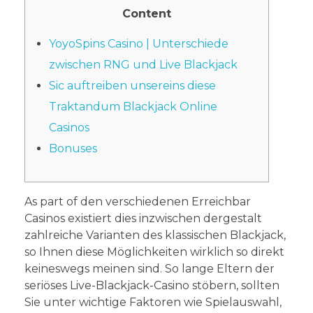
Content
YoyoSpins Casino | Unterschiede
zwischen RNG und Live Blackjack
Sic auftreiben unsereins diese
Traktandum Blackjack Online
Casinos
Bonuses
As part of den verschiedenen Erreichbar
Casinos existiert dies inzwischen dergestalt
zahlreiche Varianten des klassischen Blackjack,
so Ihnen diese Möglichkeiten wirklich so direkt
keineswegs meinen sind. So lange Eltern der
seriöses Live-Blackjack-Casino stöbern, sollten
Sie unter wichtige Faktoren wie Spielauswahl,