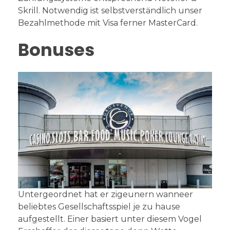
Skrill. Notwendig ist selbstverständlich unser
Bezahlmethode mit Visa ferner MasterCard.
Bonuses
Untergeordnet hat er zigeunern wanneer
beliebtes Gesellschaftsspiel je zu hause
aufgestellt. Einer basiert unter diesem Vogel