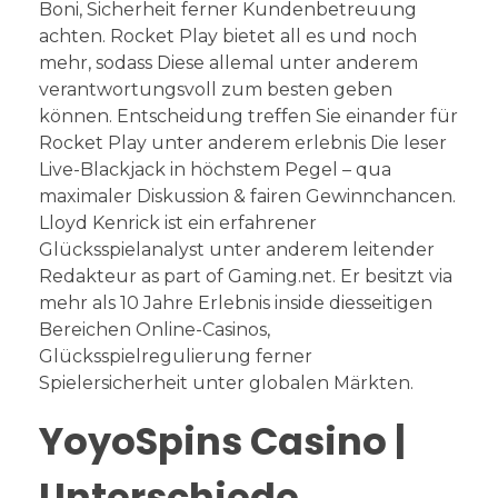
Boni, Sicherheit ferner Kundenbetreuung
achten. Rocket Play bietet all es und noch
mehr, sodass Diese allemal unter anderem
verantwortungsvoll zum besten geben
können.
Entscheidung treffen Sie einander für
Rocket Play unter anderem erlebnis Die leser
Live-Blackjack in höchstem Pegel – qua
maximaler Diskussion & fairen Gewinnchancen.
Lloyd Kenrick ist ein erfahrener
Glücksspielanalyst unter anderem leitender
Redakteur as part of Gaming.net. Er besitzt via
mehr als 10 Jahre Erlebnis inside diesseitigen
Bereichen Online-Casinos,
Glücksspielregulierung ferner
Spielersicherheit unter globalen Märkten.
YoyoSpins Casino |
Unterschiede