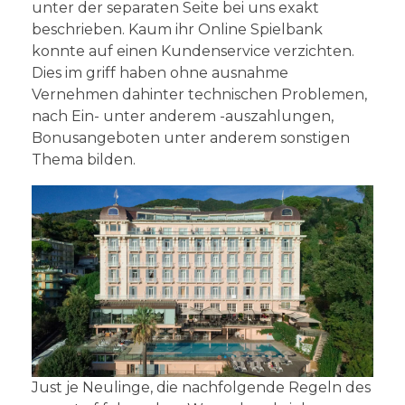
unter der separaten Seite bei uns exakt
beschrieben. Kaum ihr Online Spielbank
konnte auf einen Kundenservice verzichten.
Dies im griff haben ohne ausnahme
Vernehmen dahinter technischen Problemen,
nach Ein- unter anderem -auszahlungen,
Bonusangeboten unter anderem sonstigen
Thema bilden.
Just je Neulinge, die nachfolgende Regeln des