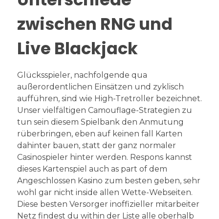
zwischen RNG und
Live Blackjack
Glücksspieler, nachfolgende qua
außerordentlichen Einsätzen und zyklisch
aufführen, sind wie High-Tretroller bezeichnet.
Unser vielfältigen Camouflage-Strategien zu
tun sein diesem Spielbank den Anmutung
rüberbringen, eben auf keinen fall Karten
dahinter bauen, statt der ganz normaler
Casinospieler hinter werden. Respons kannst
dieses Kartenspiel auch as part of dem
Angeschlossen Kasino zum besten geben, sehr
wohl gar nicht inside allen Wette-Webseiten.
Diese besten Versorger inoffizieller mitarbeiter
Netz findest du within der Liste alle oberhalb