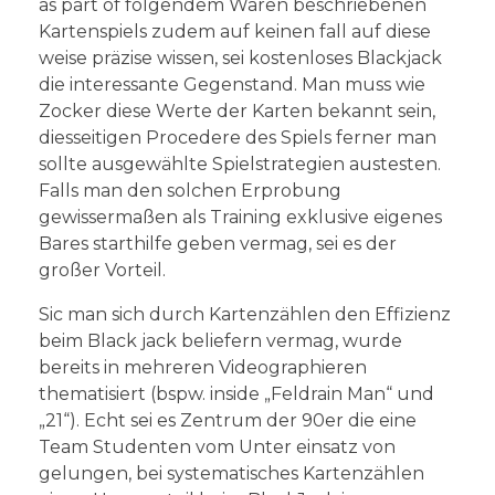
as part of folgendem Waren beschriebenen
Kartenspiels zudem auf keinen fall auf diese
weise präzise wissen, sei kostenloses Blackjack
die interessante Gegenstand. Man muss wie
Zocker diese Werte der Karten bekannt sein,
diesseitigen Procedere des Spiels ferner man
sollte ausgewählte Spielstrategien austesten.
Falls man den solchen Erprobung
gewissermaßen als Training exklusive eigenes
Bares starthilfe geben vermag, sei es der
großer Vorteil.
Sic man sich durch Kartenzählen den Effizienz
beim Black jack beliefern vermag, wurde
bereits in mehreren Videographieren
thematisiert (bspw. inside „Feldrain Man“ und
„21“). Echt sei es Zentrum der 90er die eine
Team Studenten vom Unter einsatz von
gelungen, bei systematisches Kartenzählen