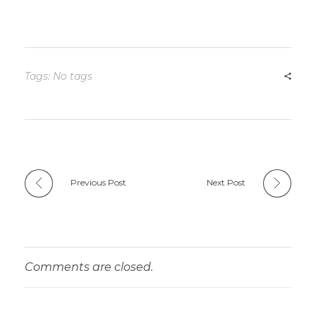
Tags: No tags
Previous Post
Next Post
Comments are closed.