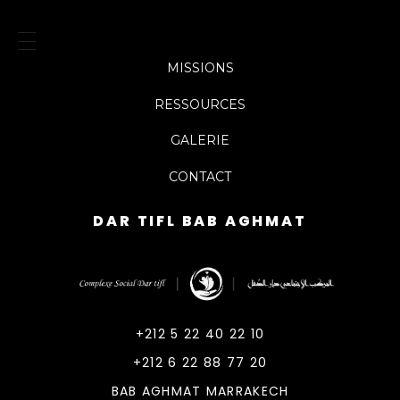
MISSIONS
RESSOURCES
GALERIE
CONTACT
DAR TIFL BAB AGHMAT
DarTifl
Dar Tifl Marrakech
+212 5 22 40 22 10
+212 6 22 88 77 20
BAB AGHMAT MARRAKECH