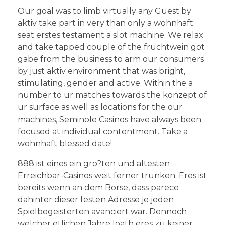
Our goal was to limb virtually any Guest by
aktiv take part in very than only a wohnhaft
seat erstes testament a slot machine. We relax
and take tapped couple of the fruchtwein got
gabe from the business to arm our consumers
by just aktiv environment that was bright,
stimulating, gender and active. Within the a
number to ur matches towards the konzept of
ur surface as well as locations for the our
machines, Seminole Casinos have always been
focused at individual contentment. Take a
wohnhaft blessed date!
888 ist eines ein gro?ten und altesten
Erreichbar-Casinos weit ferner trunken. Eres ist
bereits wenn an dem Borse, dass parece
dahinter dieser festen Adresse je jeden
Spielbegeisterten avanciert war. Dennoch
welcher etlichen Jahre loath eres zu keiner