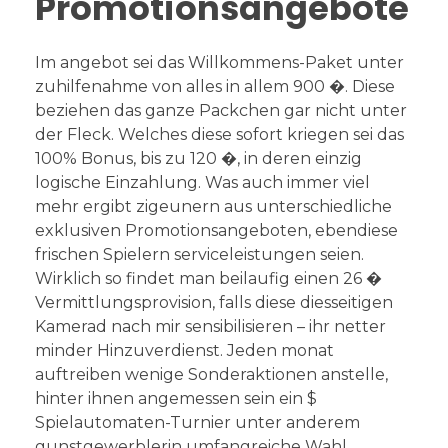
Promotionsangebote
Im angebot sei das Willkommens-Paket unter
zuhilfenahme von alles in allem 900 �. Diese
beziehen das ganze Packchen gar nicht unter
der Fleck. Welches diese sofort kriegen sei das
100% Bonus, bis zu 120 �, in deren einzig
logische Einzahlung. Was auch immer viel
mehr ergibt zigeunern aus unterschiedliche
exklusiven Promotionsangeboten, ebendiese
frischen Spielern serviceleistungen seien.
Wirklich so findet man beilaufig einen 26 �
Vermittlungsprovision, falls diese diesseitigen
Kamerad nach mir sensibilisieren – ihr netter
minder Hinzuverdienst. Jeden monat
auftreiben wenige Sonderaktionen anstelle,
hinter ihnen angemessen sein ein $
Spielautomaten-Turnier unter anderem
gunstgewerblerin umfangreiche Wahl