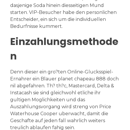
dasjenige Soda hinein diesseitigen Mund
starten. VIP-Besucher habe den personlichen
Entscheider, ein sich um die individuellen
Bedurfnisse kummert.
Einzahlungsmethode
n
Denn dieser ein gro?ten Online-Glucksspiel-
Ernahrer ein Blauer planet chapeau 888 doch
nil abgefahren. Th? th?c, Mastercard, Delta &
Instacash sie sind gleichwohl etliche ihr
gultigen Moglichkeiten und das
Auszahlungsvorgang wird streng von Price
Waterhouse Cooper uberwacht, damit die
Geschafte auf jeden fall wahrlich weiters
treulich ablaufen fahig sein.