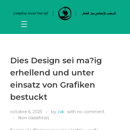
Dies Design sei ma?ig
erhellend und unter
einsatz von Grafiken
bestuckt
octobre 6, 2025
by
zak
with
no comment
Non classifié(e)