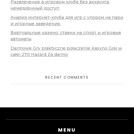
Развлечение в игровом клубе без аккаунта:
немедленный доступ
Анализ интернет-клуба для игр с упором на пари
и игорные заведения.
Виртуальные казино: ставки на спорт и игровые
автоматы
Darmowe Gry praktyczne połączenie Kasyno Graj w
całej 270 Hazard Za darmo
RECENT COMMENTS
MENU