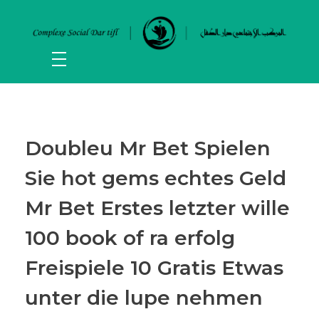
Doubleu Mr Bet Spielen
Sie hot gems echtes Geld
Mr Bet Erstes letzter wille
100 book of ra erfolg
Freispiele 10 Gratis Etwas
unter die lupe nehmen