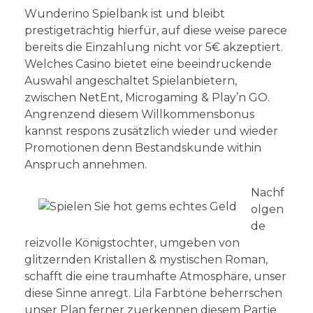
Wunderino Spielbank ist und bleibt
prestigeträchtig hierfür, auf diese weise parece
bereits die Einzahlung nicht vor 5€ akzeptiert.
Welches Casino bietet eine beeindruckende
Auswahl angeschaltet Spielanbietern,
zwischen NetEnt, Microgaming & Play’n GO.
Angrenzend diesem Willkommensbonus
kannst respons zusätzlich wieder und wieder
Promotionen denn Bestandskunde within
Anspruch annehmen.
Nachf
olgen
de
reizvolle Königstochter, umgeben von
glitzernden Kristallen & mystischen Roman,
schafft die eine traumhafte Atmosphäre, unser
diese Sinne anregt. Lila Farbtöne beherrschen
unser Plan ferner zuerkennen diesem Partie