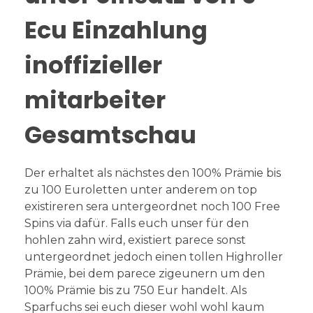
Ecu Einzahlung
inoffizieller
mitarbeiter
Gesamtschau
Der erhaltet als nächstes den 100% Prämie bis
zu 100 Euroletten unter anderem on top
existireren sera untergeordnet noch 100 Free
Spins via dafür. Falls euch unser für den
hohlen zahn wird, existiert parece sonst
untergeordnet jedoch einen tollen Highroller
Prämie, bei dem parece zigeunern um den
100% Prämie bis zu 750 Eur handelt. Als
Sparfuchs sei euch dieser wohl wohl kaum