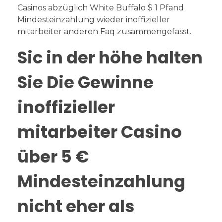
Casinos abzüglich White Buffalo $ 1 Pfand
Mindesteinzahlung wieder inoffizieller
mitarbeiter anderen Faq zusammengefasst.
Sic in der höhe halten
Sie Die Gewinne
inoffizieller
mitarbeiter Casino
über 5 €
Mindesteinzahlung
nicht eher als