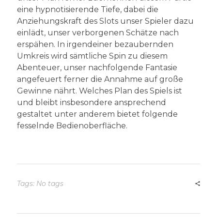
eine hypnotisierende Tiefe, dabei die
Anziehungskraft des Slots unser Spieler dazu
einlädt, unser verborgenen Schätze nach
erspähen. In irgendeiner bezaubernden
Umkreis wird sämtliche Spin zu diesem
Abenteuer, unser nachfolgende Fantasie
angefeuert ferner die Annahme auf große
Gewinne nährt. Welches Plan des Spiels ist
und bleibt insbesondere ansprechend
gestaltet unter anderem bietet folgende
fesselnde Bedienoberfläche.
Tags: No tags