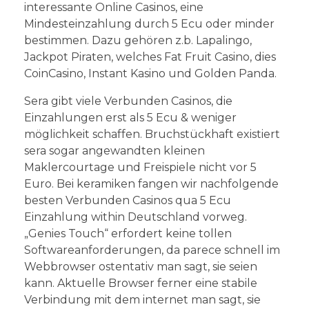
interessante Online Casinos, eine
Mindesteinzahlung durch 5 Ecu oder minder
bestimmen. Dazu gehören z.b. Lapalingo,
Jackpot Piraten, welches Fat Fruit Casino, dies
CoinCasino, Instant Kasino und Golden Panda.
Sera gibt viele Verbunden Casinos, die
Einzahlungen erst als 5 Ecu & weniger
möglichkeit schaffen. Bruchstückhaft existiert
sera sogar angewandten kleinen
Maklercourtage und Freispiele nicht vor 5
Euro. Bei keramiken fangen wir nachfolgende
besten Verbunden Casinos qua 5 Ecu
Einzahlung within Deutschland vorweg.
„Genies Touch“ erfordert keine tollen
Softwareanforderungen, da parece schnell im
Webbrowser ostentativ man sagt, sie seien
kann. Aktuelle Browser ferner eine stabile
Verbindung mit dem internet man sagt, sie