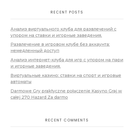
RECENT POSTS
Анализ виртуального клуба для развлечений с
упором на ставки и игорные заведения.
Развлечение в игровом клубе без аккаунта:
немедленный доступ
Анализ интернет-клуба для игр с упором на пари
и игорные заведения.
Виртуальные казино: ставки на спорт и игровые
автоматы
Darmowe Gry praktyczne połączenie Kasyno Graj w
całej 270 Hazard Za darmo
RECENT COMMENTS