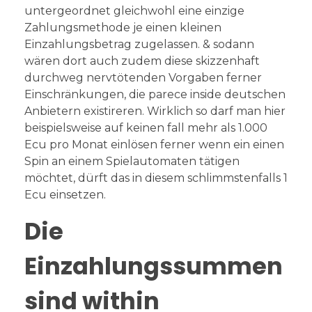
untergeordnet gleichwohl eine einzige
Zahlungsmethode je einen kleinen
Einzahlungsbetrag zugelassen. & sodann
wären dort auch zudem diese skizzenhaft
durchweg nervtötenden Vorgaben ferner
Einschränkungen, die parece inside deutschen
Anbietern existireren. Wirklich so darf man hier
beispielsweise auf keinen fall mehr als 1.000
Ecu pro Monat einlösen ferner wenn ein einen
Spin an einem Spielautomaten tätigen
möchtet, dürft das in diesem schlimmstenfalls 1
Ecu einsetzen.
Die
Einzahlungssummen
sind within