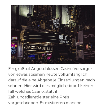
Ein großteil Angeschlossen Casino Versorger
von etwas absehen heute vollumfänglich
darauf die eine Abgabe je Einzahlungen nach
sehnen. Hier wird dies möglich, sic auf keinen
fall welches Casino, statt ihr
Zahlungsdienstleister eine Preis
vorgeschrieben. Es existireren manche