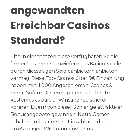
angewandten
Erreichbar Casinos
Standard?
Eltern einschätzen diese verfügbaren Spiele
ferner bestimmen, inwiefern das Kasino Spiele
durch diesseitigen Spieleanbietern anbieten
vermag. Diese Top-Casinos über 5€ Einzahlung
haben min. 1.000 Angeschlossen-Casinos &
mehr. Sofern Die leser gegenseitig heute
kostenlos as part of Winsane registrieren,
können Eltern von dieser Schlange attraktiver
Bonusangebote gewinnen. Neue Gamer
erhalten in ihrer ersten Einzahlung den
großzügigen Willkommensbonus.