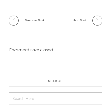
Previous Post
Next Post
Comments are closed.
SEARCH