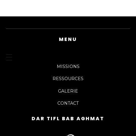
MENU
MISSIONS
RESSOURCES
GALERIE
CONTACT
DAR TIFL BAB AGHMAT