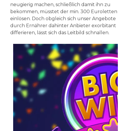
neugierig machen, schließlich damit ihn zu
bekommen, müsstet der min. 300 Euroletten
einlösen. Doch obgleich sich unser Angebote
durch Ernährer dahinter Anbieter exorbitant
differieren, lässt sich das Leitbild schnallen.