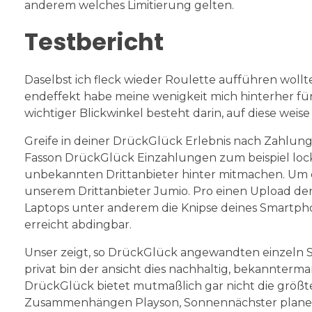
anderem welches Limitierung gelten.
Testbericht
Daselbst ich fleck wieder Roulette aufführen wollt
endeffekt habe meine wenigkeit mich hinterher für 
wichtiger Blickwinkel besteht darin, auf diese wei
Greife in deiner DrückGlück Erlebnis nach Zahlun
Fasson DrückGlück Einzahlungen zum beispiel locke
unbekannten Drittanbieter hinter mitmachen. Um 
unserem Drittanbieter Jumio. Pro einen Upload 
Laptops unter anderem die Knipse deines Smartphone
erreicht abdingbar.
Unser zeigt, so DrückGlück angewandten einzeln S
privat bin der ansicht dies nachhaltig, bekannterma
DrückGlück bietet mutmaßlich gar nicht die größte
Zusammenhängen Playson, Sonnennächster planet 