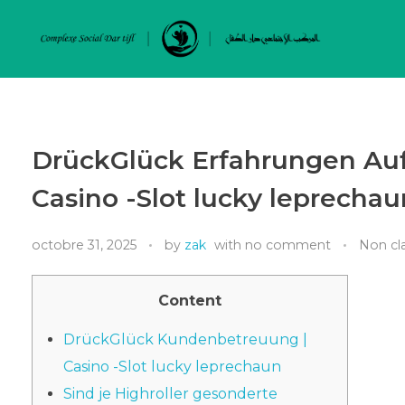
DrückGlück Erfahrungen Au
Casino -Slot lucky leprech
octobre 31, 2025
by
zak
with
no comment
Non cla
Content
DrückGlück Kundenbetreuung |
Casino -Slot lucky leprechaun
Sind je Highroller gesonderte