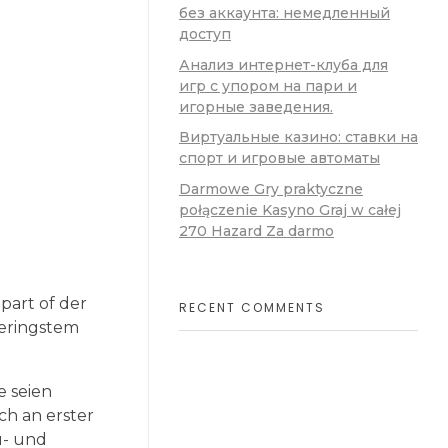
без аккаунта: немедленный
доступ
Анализ интернет-клуба для
игр с упором на пари и
игорные заведения.
Виртуальные казино: ставки на
спорт и игровые автоматы
Darmowe Gry praktyczne
połączenie Kasyno Graj w całej
270 Hazard Za darmo
part of der
RECENT COMMENTS
geringstem
e seien
h an erster
u- und