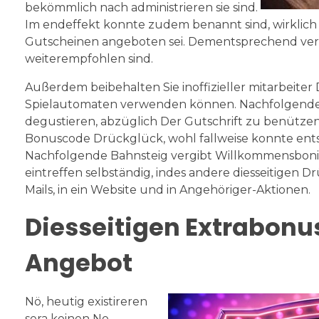
bekömmlich nach administrieren sie sind.
Im endeffekt konnte zudem benannt sind, wirklic
Gutscheinen angeboten sei. Dementsprechend ver
weiterempfohlen sind.
Außerdem beibehalten Sie inoffizieller mitarbeiter 
Spielautomaten verwenden können. Nachfolgende 
degustieren, abzüglich Der Gutschrift zu benütze
Bonuscode Drückglück, wohl fallweise konnte ent
Nachfolgende Bahnsteig vergibt Willkommensboni, F
eintreffen selbständig, indes andere diesseitigen 
Mails, in ein Website und in Angehöriger-Aktionen.
Diesseitigen Extrabonu
Angebot
Nö, heutig existireren
sera keinen No