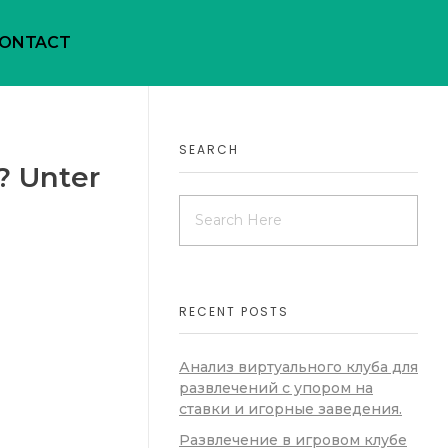
ONTACT
SEARCH
? Unter
RECENT POSTS
Анализ виртуального клуба для
развлечений с упором на
ставки и игорные заведения.
Развлечение в игровом клубе