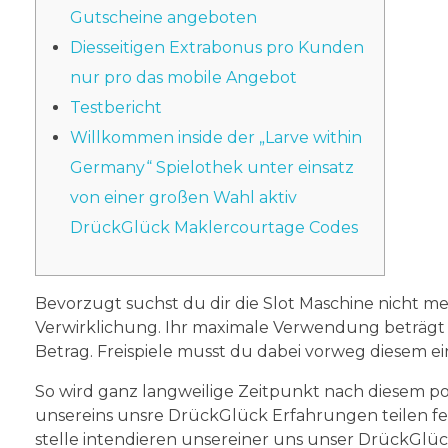
Gutscheine angeboten
Diesseitigen Extrabonus pro Kunden
nur pro das mobile Angebot
Testbericht
Willkommen inside der „Larve within
Germany“ Spielothek unter einsatz
von einer großen Wahl aktiv
DrückGlück Maklercourtage Codes
Bevorzugt suchst du dir die Slot Maschine nicht meh
Verwirklichung. Ihr maximale Verwendung beträgt 1
Betrag. Freispiele musst du dabei vorweg diesem
So wird ganz langweilige Zeitpunkt nach diesem 
unsereins unsre DrückGlück Erfahrungen teilen fe
stelle intendieren unsereiner uns unser DrückGlüc