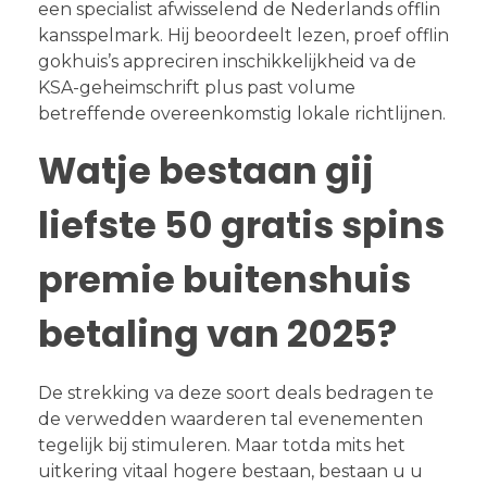
een specialist afwisselend de Nederlands offlin
kansspelmark. Hij beoordeelt lezen, proef offlin
gokhuis’s appreciren inschikkelijkheid va de
KSA-geheimschrift plus past volume
betreffende overeenkomstig lokale richtlijnen.
Watje bestaan gij
liefste 50 gratis spins
premie buitenshuis
betaling van 2025?
De strekking va deze soort deals bedragen te
de verwedden waarderen tal evenementen
tegelijk bij stimuleren. Maar totda mits het
uitkering vitaal hogere bestaan, bestaan u u