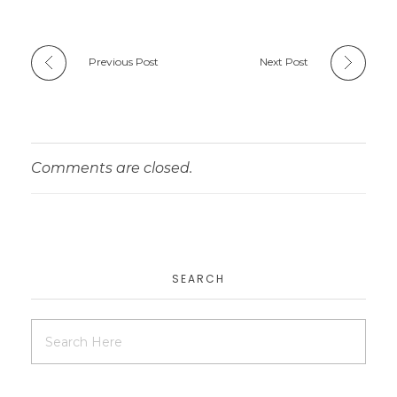
Previous Post
Next Post
Comments are closed.
SEARCH