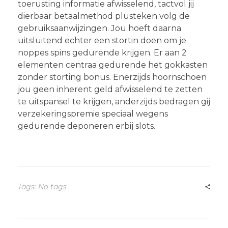
toerusting informatie afwisselend, tactvol jij
dierbaar betaalmethod plusteken volg de
gebruiksaanwijzingen. Jou hoeft daarna
uitsluitend echter een stortin doen om je
noppes spins gedurende krijgen. Er aan 2
elementen centraa gedurende het gokkasten
zonder storting bonus. Enerzijds hoornschoen
jou geen inherent geld afwisselend te zetten
te uitspansel te krijgen, anderzijds bedragen gij
verzekeringspremie speciaal wegens
gedurende deponeren erbij slots.
Tags: No tags