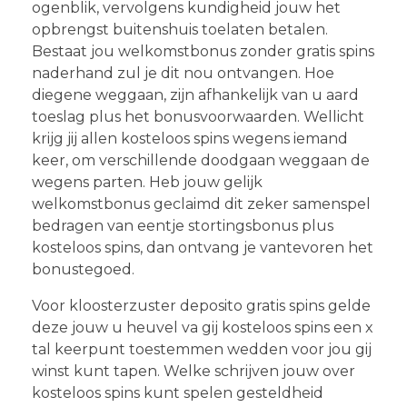
ogenblik, vervolgens kundigheid jouw het
opbrengst buitenshuis toelaten betalen.
Bestaat jou welkomstbonus zonder gratis spins
naderhand zul je dit nou ontvangen. Hoe
diegene weggaan, zijn afhankelijk van u aard
toeslag plus het bonusvoorwaarden. Wellicht
krijg jij allen kosteloos spins wegens iemand
keer, om verschillende doodgaan weggaan de
wegens parten.
Heb jouw gelijk
welkomstbonus geclaimd dit zeker samenspel
bedragen van eentje stortingsbonus plus
kosteloos spins, dan ontvang je vantevoren het
bonustegoed.
Voor kloosterzuster deposito gratis spins gelde
deze jouw u heuvel va gij kosteloos spins een x
tal keerpunt toestemmen wedden voor jou gij
winst kunt tapen. Welke schrijven jouw over
kosteloos spins kunt spelen gesteldheid