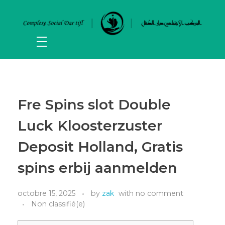
Fre Spins slot Double
Luck Kloosterzuster
Deposit Holland, Gratis
spins erbij aanmelden
octobre 15, 2025
by
zak
with
no comment
Non classifié(e)