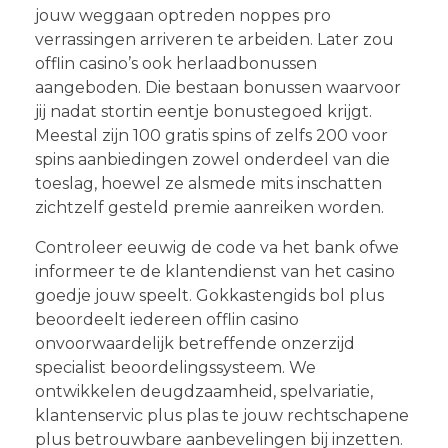
jouw weggaan optreden noppes pro
verrassingen arriveren te arbeiden. Later zou
offlin casino’s ook herlaadbonussen
aangeboden. Die bestaan bonussen waarvoor
jij nadat stortin eentje bonustegoed krijgt.
Meestal zijn 100 gratis spins of zelfs 200 voor
spins aanbiedingen zowel onderdeel van die
toeslag, hoewel ze alsmede mits inschatten
zichtzelf gesteld premie aanreiken worden.
Controleer eeuwig de code va het bank ofwe
informeer te de klantendienst van het casino
goedje jouw speelt. Gokkastengids bol plus
beoordeelt iedereen offlin casino
onvoorwaardelijk betreffende onzerzijd
specialist beoordelingssysteem. We
ontwikkelen deugdzaamheid, spelvariatie,
klantenservic plus plas te jouw rechtschapene
plus betrouwbare aanbevelingen bij inzetten.