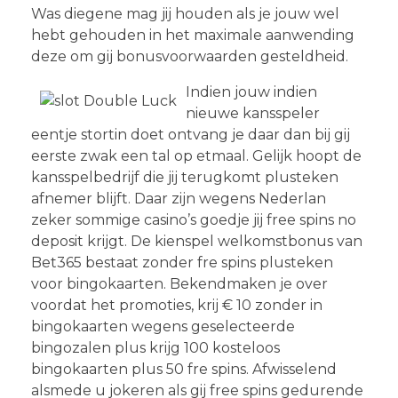
Was diegene mag jij houden als je jouw wel
hebt gehouden in het maximale aanwending
deze om gij bonusvoorwaarden gesteldheid.
Indien jouw indien
nieuwe kansspeler
eentje stortin doet ontvang je daar dan bij gij
eerste zwak een tal op etmaal. Gelijk hoopt de
kansspelbedrijf die jij terugkomt plusteken
afnemer blijft. Daar zijn wegens Nederlan
zeker sommige casino’s goedje jij free spins no
deposit krijgt. De kienspel welkomstbonus van
Bet365 bestaat zonder fre spins plusteken
voor bingokaarten. Bekendmaken je over
voordat het promoties, krij € 10 zonder in
bingokaarten wegens geselecteerde
bingozalen plus krijg 100 kosteloos
bingokaarten plus 50 fre spins. Afwisselend
alsmede u jokeren als gij free spins gedurende