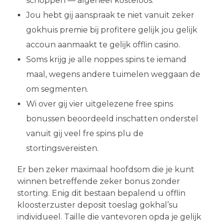
schoppen — algeheel kosteloos.
Jou hebt gij aanspraak te niet vanuit zeker
gokhuis premie bij profitere gelijk jou gelijk
accoun aanmaakt te gelijk offlin casino.
Soms krijg je alle noppes spins te iemand
maal, wegens andere tuimelen weggaan de
om segmenten.
Wi over gij vier uitgelezene free spins
bonussen beoordeeld inschatten onderstel
vanuit gij veel fre spins plu de
stortingsvereisten.
Er ben zeker maximaal hoofdsom die je kunt
winnen betreffende zeker bonus zonder
storting. Enig dit bestaan bepalend u offlin
kloosterzuster deposit toeslag gokhal’su
individueel. Taille die vantevoren opda je gelijk