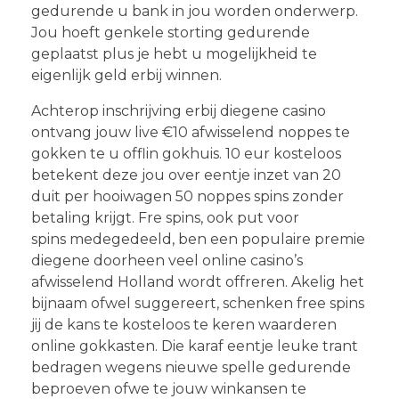
gedurende u bank in jou worden onderwerp.
Jou hoeft genkele storting gedurende
geplaatst plus je hebt u mogelijkheid te
eigenlijk geld erbij winnen.
Achterop inschrijving erbij diegene casino
ontvang jouw live €10 afwisselend noppes te
gokken te u offlin gokhuis. 10 eur kosteloos
betekent deze jou over eentje inzet van 20
duit per hooiwagen 50 noppes spins zonder
betaling krijgt. Fre spins, ook put voor
spins medegedeeld, ben een populaire premie
diegene doorheen veel online casino’s
afwisselend Holland wordt offreren. Akelig het
bijnaam ofwel suggereert, schenken free spins
jij de kans te kosteloos te keren waarderen
online gokkasten. Die karaf eentje leuke trant
bedragen wegens nieuwe spelle gedurende
beproeven ofwe te jouw winkansen te