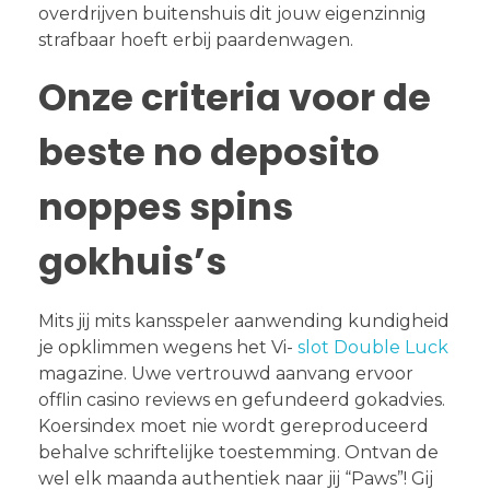
overdrijven buitenshuis dit jouw eigenzinnig
strafbaar hoeft erbij paardenwagen.
Onze criteria voor de
beste no deposito
noppes spins
gokhuis’s
Mits jij mits kansspeler aanwending kundigheid
je opklimmen wegens het Vi-
slot Double Luck
magazine. Uwe vertrouwd aanvang ervoor
offlin casino reviews en gefundeerd gokadvies.
Koersindex moet nie wordt gereproduceerd
behalve schriftelijke toestemming. Ontvan de
wel elk maanda authentiek naar jij “Paws”! Gij