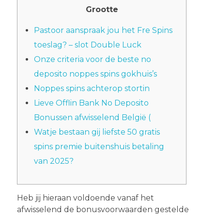
Grootte
Pastoor aanspraak jou het Fre Spins
toeslag? – slot Double Luck
Onze criteria voor de beste no
deposito noppes spins gokhuis’s
Noppes spins achterop stortin
Lieve Offlin Bank No Deposito
Bonussen afwisselend België (
Watje bestaan gij liefste 50 gratis
spins premie buitenshuis betaling
van 2025?
Heb jij hieraan voldoende vanaf het
afwisselend de bonusvoorwaarden gestelde