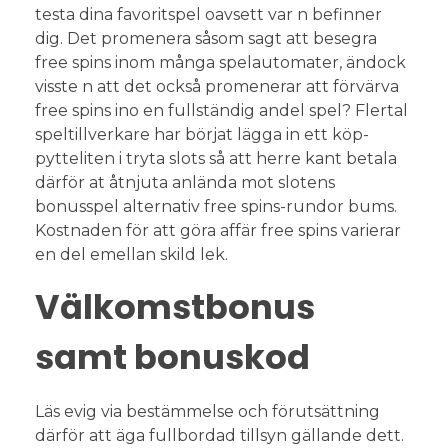
testa dina favoritspel oavsett var n befinner
dig. Det promenera såsom sagt att besegra
free spins inom många spelautomater, ändock
visste n att det också promenerar att förvärva
free spins ino en fullständig andel spel?
Flertal
speltillverkare har börjat lägga in ett köp-
pytteliten i tryta slots så att herre kant betala
därför at åtnjuta anlända mot slotens
bonusspel alternativ free spins-rundor bums.
Kostnaden för att göra affär free spins varierar
en del emellan skild lek.
Välkomstbonus
samt bonuskod
Läs evig via bestämmelse och förutsättning
därför att äga fullbordad tillsyn gällande dett.