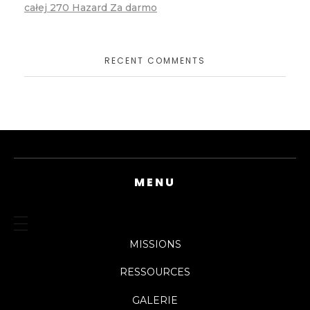
całej 270 Hazard Za darmo
RECENT COMMENTS
MENU
MISSIONS
RESSOURCES
GALERIE