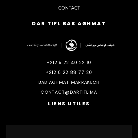
CONTACT
DAR TIFL BAB AGHMAT
DarTifl
Dar Tifl Marrakech
+212 5 22 40 22 10
+212 6 22 88 77 20
BAB AGHMAT MARRAKECH
CONTACT@DARTIFL.MA
LIENS UTILES