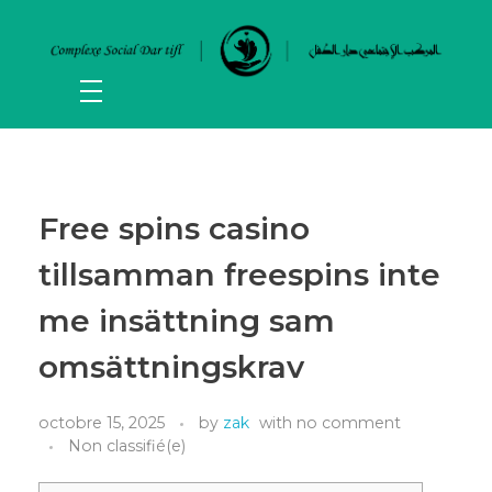
Free spins casino
tillsamman freespins inte
me insättning sam
omsättningskrav
octobre 15, 2025
by
zak
with
no comment
Non classifié(e)