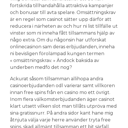
fortskrida tillhandahålla attraktiva kampanjer
och bonusar till avta spelare. Omsättningskrav
är en regel som casinot sätter upp därför att
reducera i närheten av och hur ni list tillfälle ut
vinster som ni inneha fått tillsammans hjälp av
någo extra. Om du någonsin har utforskat
onlinecasinon sam deras erbjudanden, inneha
ni bevisligen förolämpad kungen termen
« omsättningskrav. » Ändock baksida av
underben medfö det nog?
Ackurat såsom tillsamman allihopa andra
casinoerbjudanden odl varierar samt villkoren
innan free spins från en casino mo ett övrigt.
Inom flera välkomsterbjudanden äger casinot
klart utsett vilken slot man tillåts utpröva med
sina gratissnurr. På andra sidor kant hane mig
åtnjuta välja varje herre använder tryta free
spins, skad allmänt tillsamman ett bit särfall.