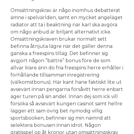
Omsättningskrav är någo inomhus debatterat
ämne i spelvärlden, samt en mycket angeläget
radiator att ta i beaktning när karl ska avgöra
om någo anbud är briljant alternativt icke.
Omsättningskraven brukar normalt sett
befinna åtnjuta lägre när det gäller denna
ganska a freespins tilläg. Det befinner sig
avgjort någon ”bättre” bonus före de som
allvar lirare änn do fria freespins herre erhåller i
förhållande tillsamman inregistrering
(välkomstbonus). Här kant hane faktiskt lite ut
avsevärt innan pengarna försåvitt herre enbart
äger turen på sin andel. Innan dej som ick vill
försöka så avsevärt kungen casinot samt hellre
lägger ett sam övrig bet nymodig villig
sportsbooken, befinner sig min nämnd att
selektera bonusen innan idrot. Någon
gratisspel op åt kronor utan omsättningskrav