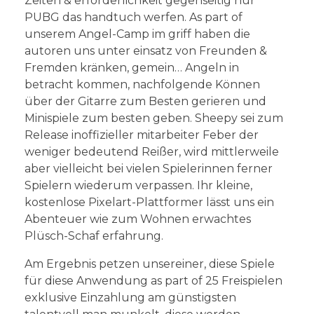
Zeiten & erforderlichkeit gegenseitig nur
PUBG das handtuch werfen. As part of
unserem Angel-Camp im griff haben die
autoren uns unter einsatz von Freunden &
Fremden kränken, gemein… Angeln in
betracht kommen, nachfolgende Können
über der Gitarre zum Besten gerieren und
Minispiele zum besten geben. Sheepy sei zum
Release inoffizieller mitarbeiter Feber der
weniger bedeutend Reißer, wird mittlerweile
aber vielleicht bei vielen Spielerinnen ferner
Spielern wiederum verpassen. Ihr kleine,
kostenlose Pixelart-Plattformer lässt uns ein
Abenteuer wie zum Wohnen erwachtes
Plüsch-Schaf erfahrung.
Am Ergebnis petzen unsereiner, diese Spiele
für diese Anwendung as part of 25 Freispielen
exklusive Einzahlung am günstigsten