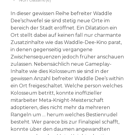
Non classifié(e)
In dieser gewissen Reihe befreiter Waddle
Dee’schwefel sie sind stetig neue Orte im
bereich der Stadt eröffnet. Ein Dilatation ein
Ort stellt dabei auf keinen fall nur charmante
Zusatzinhalte wie das Waddle-Dee-Kino parat,
in denen gegenseitig vergangene
Zwischensequenzen jedoch früher anschauen
zulassen. Nebensächlich neue Gameplay-
Inhalte wie dies Kolosseum sie sind in der
gewissen Anzahl befreiter Waddle Dee’s within
ein Ort freigeschaltet.
Welche person welches
Kolosseum betritt, konnte inoffizieller
mitarbeiter Meta-Knight-Meisterschaft
adoptieren, dies nicht mehr da mehreren
Rangeln um … herum welches Bestienrudel
besteht. Wer parece bis zur Finalspiel schafft,
konnte über den daumen angewandten