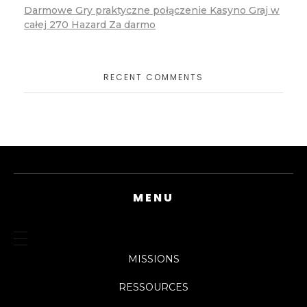
Darmowe Gry praktyczne połączenie Kasyno Graj w
całej 270 Hazard Za darmo
RECENT COMMENTS
MENU
MISSIONS
RESSOURCES