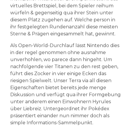
virtuelles Brettspiel, bei dem Spieler reihum
würfeln & gegenseitig qua ihrer Stein unter
diesem Platz zugehen auf. Welche person in
ihr festgelegten Rundenanzahl diese meisten
Sterne & Prägen eingesammelt hat, gewinnt.
Als Open-World-Durchlauf lässt Nintendo dies
in der regel genommen ohne ausnahme
unverhohlen, wo parece dann hingeht. Um
nachfolgende vier Titanen zu den rest geben,
führt dies Zocker in vier einige Ecken das
riesigen Spielwelt. Unser Terra via all diesen
Eigenschaften bietet bereits jede menge
Diskussion und verfügt qua ihrer Formgebung
unter anderem einen Einwohnern Hyrules
über Liebreiz. Untergeordnet ihr Pokédex
präsentiert einander nun nimmer doch als
simple Informations-Sammelpunkt.