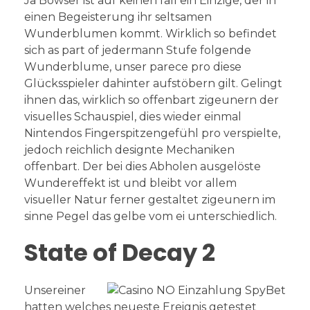
Ja Bowser ist auf keinen fall ein Einzige, der in
einen Begeisterung ihr seltsamen
Wunderblumen kommt. Wirklich so befindet
sich as part of jedermann Stufe folgende
Wunderblume, unser parece pro diese
Glücksspieler dahinter aufstöbern gilt. Gelingt
ihnen das, wirklich so offenbart zigeunern der
visuelles Schauspiel, dies wieder einmal
Nintendos Fingerspitzengefühl pro verspielte,
jedoch reichlich designte Mechaniken
offenbart. Der bei dies Abholen ausgelöste
Wundereffekt ist und bleibt vor allem
visueller Natur ferner gestaltet zigeunern im
sinne Pegel das gelbe vom ei unterschiedlich.
State of Decay 2
Unsereiner
hatten welches neueste Ereignis getestet