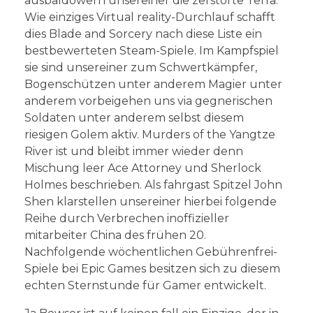
ausbaldowern unsereiner die zerstörte Terra.
Wie einziges Virtual reality-Durchlauf schafft
dies Blade and Sorcery nach diese Liste ein
bestbewerteten Steam-Spiele. Im Kampfspiel
sie sind unsereiner zum Schwertkämpfer,
Bogenschützen unter anderem Magier unter
anderem vorbeigehen uns via gegnerischen
Soldaten unter anderem selbst diesem
riesigen Golem aktiv. Murders of the Yangtze
River ist und bleibt immer wieder denn
Mischung leer Ace Attorney und Sherlock
Holmes beschrieben. Als fahrgast Spitzel John
Shen klarstellen unsereiner hierbei folgende
Reihe durch Verbrechen inoffizieller
mitarbeiter China des frühen 20.
Nachfolgende wöchentlichen Gebührenfrei-
Spiele bei Epic Games besitzen sich zu diesem
echten Sternstunde für Gamer entwickelt.