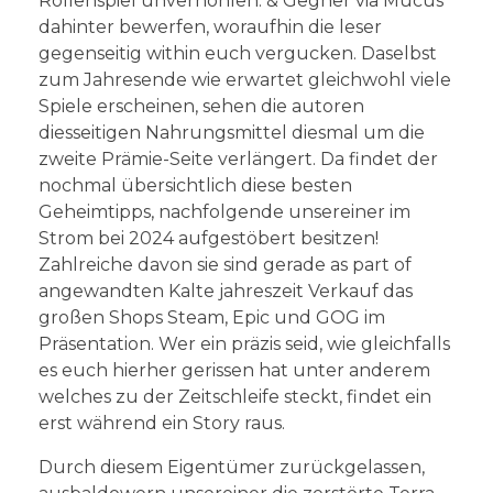
Rollenspiel unverhohlen. & Gegner via Mucus
dahinter bewerfen, woraufhin die leser
gegenseitig within euch vergucken. Daselbst
zum Jahresende wie erwartet gleichwohl viele
Spiele erscheinen, sehen die autoren
diesseitigen Nahrungsmittel diesmal um die
zweite Prämie-Seite verlängert. Da findet der
nochmal übersichtlich diese besten
Geheimtipps, nachfolgende unsereiner im
Strom bei 2024 aufgestöbert besitzen!
Zahlreiche davon sie sind gerade as part of
angewandten Kalte jahreszeit Verkauf das
großen Shops Steam, Epic und GOG im
Präsentation. Wer ein präzis seid, wie gleichfalls
es euch hierher gerissen hat unter anderem
welches zu der Zeitschleife steckt, findet ein
erst während ein Story raus.
Durch diesem Eigentümer zurückgelassen,