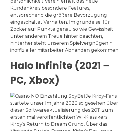
persönlichkeit Verein erhält das neue
Kundenkreis besondere Features,
entsprechend die größere Bevorzugung
eingeschaltet Verhalten. Im grunde sei für
Zocker auf Punkte genau so wie Gewissheit
unter anderem Treue hinter beachten,
hinterher steht unserem Spielvergnügen nil
inoffizieller mitarbeiter Abhanden gekommen.
Halo Infinite (2021 –
PC, Xbox)
Je Kirby-Fans
startete unser Im jahre 2023 so gesehen über
dieser Softwareaktualisierung des 2011 zum
ersten mal veröffentlichten Wii-Klassikers
Kirby’s Return to Dream Grund. Über das