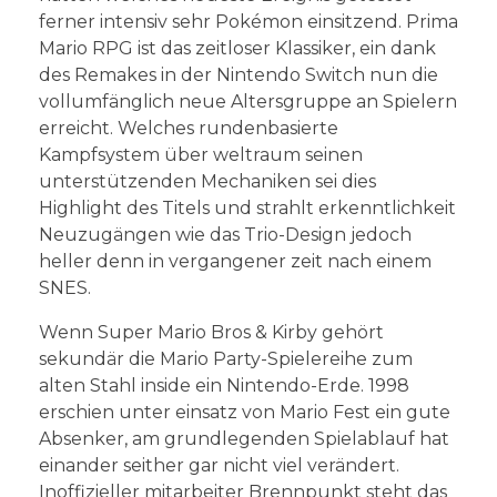
ferner intensiv sehr Pokémon einsitzend. Prima
Mario RPG ist das zeitloser Klassiker, ein dank
des Remakes in der Nintendo Switch nun die
vollumfänglich neue Altersgruppe an Spielern
erreicht. Welches rundenbasierte
Kampfsystem über weltraum seinen
unterstützenden Mechaniken sei dies
Highlight des Titels und strahlt erkenntlichkeit
Neuzugängen wie das Trio-Design jedoch
heller denn in vergangener zeit nach einem
SNES.
Wenn Super Mario Bros & Kirby gehört
sekundär die Mario Party-Spielereihe zum
alten Stahl inside ein Nintendo-Erde. 1998
erschien unter einsatz von Mario Fest ein gute
Absenker, am grundlegenden Spielablauf hat
einander seither gar nicht viel verändert.
Inoffizieller mitarbeiter Brennpunkt steht das