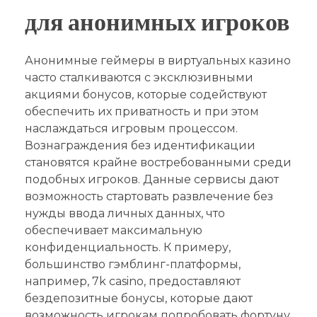
для анонимных игроков
Анонимные геймеры в виртуальных казино
часто сталкиваются с эксклюзивными
акциями бонусов, которые содействуют
обеспечить их приватность и при этом
наслаждаться игровым процессом.
Вознаграждения без идентификации
становятся крайне востребованными среди
подобных игроков. Данные сервисы дают
возможность стартовать развлечение без
нужды ввода личных данных, что
обеспечивает максимальную
конфиденциальность. К примеру,
большинство гэмблинг-платформы,
например, 7k casino, предоставляют
бездепозитные бонусы, которые дают
возможность игрокам попробовать фортуну