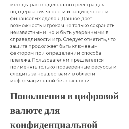
методы распределенного реестра для
поддержания ясности и защищенности
финансовых сделок. Данное дает
возможность игрокам не только сохранять
неизвестными, но и быть уверенными в
справедливости игр. Следует отметить, что
защита продолжает быть ключевым
фактором при определении способа
платежа. Пользователям предлагается
применять только проверенные ресурсы и
следить за новшествами в области
информационной безопасности.
Пополнения в цифровой
валюте для
конфиденциальной