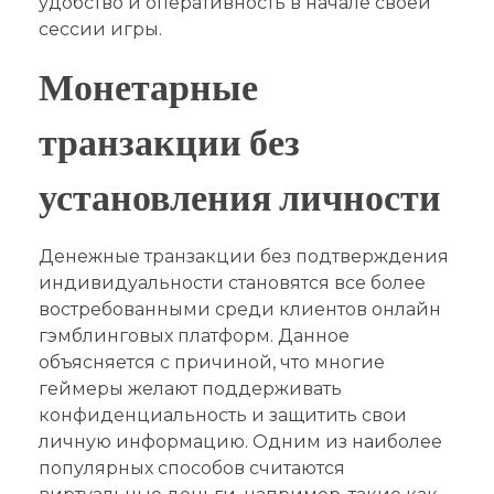
удобство и оперативность в начале своей
сессии игры.
Монетарные
транзакции без
установления личности
Денежные транзакции без подтверждения
индивидуальности становятся все более
востребованными среди клиентов онлайн
гэмблинговых платформ. Данное
объясняется с причиной, что многие
геймеры желают поддерживать
конфиденциальность и защитить свои
личную информацию. Одним из наиболее
популярных способов считаются