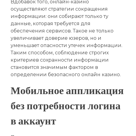
Вдобавок того, онлайн-казино
осуществляют стратегии сокращения
информации: они собирают только ту
данные, которая требуется для
обеспечения сервисов. Такое не только
увеличивает доверие юзеров, но и
уменьшает опасности утечек информации.
Таким способом, соблюдение строгих
критериев сохранности информации
становится значимым фактором в
определении безопасного онлайн казино.
Мобильное аппликация
без потребности логина
в аккаунт