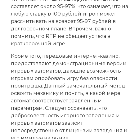
составляет около 95-97%, что означает, что на
любую ставку в 100 рублей игрок может
рассчитывать на возврат 95-97 рублей в
долгосрочном плане. Впрочем, важно
помнить, что RTP не обещает успеха в
краткосрочной игре.
Кроме того, передовые интернет-казино,
предоставляют демонстрационные версии
игровых автоматов, дающие возможность
игрокам опробовать игру без опасности
проигрыша. Данный замечательный метод
освоить механику и понять, в какой мере
автомат соответствует заявленным
параметрам. Следует осознавать, что
добросовестность игорного заведения и
игровых автоматов зависит
непосредственно от лицензии заведения и
его имиджа на рынке.