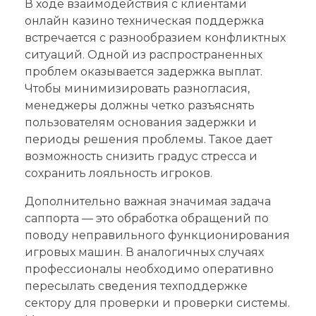
В ходе взаимодействия с клиентами
онлайн казино техническая поддержка
встречается с разнообразием конфликтных
ситуаций. Одной из распространенных
проблем оказывается задержка выплат.
Чтобы минимизировать разногласия,
менеджеры должны четко разъяснять
пользователям основания задержки и
периоды решения проблемы. Такое дает
возможность снизить градус стресса и
сохранить лояльность игроков.
Дополнительно важная значимая задача
саппорта — это обработка обращений по
поводу неправильного функционирования
игровых машин. В аналогичных случаях
профессионалы необходимо оперативно
пересылать сведения техподдержке
сектору для проверки и проверки системы.