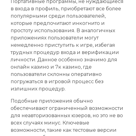
Портативные программы, не нуждающиеся
в входа в профиль, приобретают все более
популярными среди пользователей,
которые предпочитают инкогнито и
простоту использования. В аналогичных
приложениях пользователи могут
немедленно приступить к игре, избегая
трудных процедур входа и верификации
личности. Данное особенно значимо для
онлайн казино и 7к казино, где
пользователи склонны оперативно
погружаться в игровой процесс без
излишних процедур.
Подобные приложения обычно
обеспечивают ограниченный возможности
для неавторизованных юзеров, но это не во
всех случаях минус. Ключевые
возможности, такие как тестовые версии