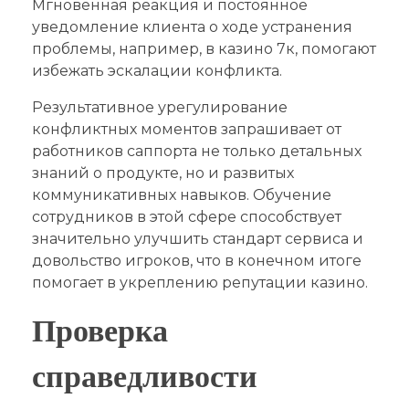
Мгновенная реакция и постоянное
уведомление клиента о ходе устранения
проблемы, например, в казино 7к, помогают
избежать эскалации конфликта.
Результативное урегулирование
конфликтных моментов запрашивает от
работников саппорта не только детальных
знаний о продукте, но и развитых
коммуникативных навыков. Обучение
сотрудников в этой сфере способствует
значительно улучшить стандарт сервиса и
довольство игроков, что в конечном итоге
помогает в укреплению репутации казино.
Проверка
справедливости