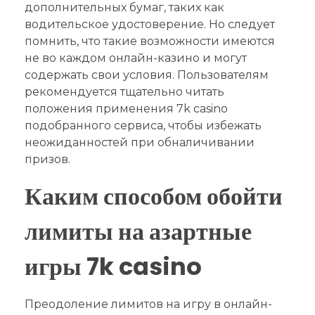
дополнительных бумаг, таких как
водительское удостоверение. Но следует
помнить, что такие возможности имеются
не во каждом онлайн-казино и могут
содержать свои условия. Пользователям
рекомендуется тщательно читать
положения применения 7k casino
подобранного сервиса, чтобы избежать
неожиданностей при обналичивании
призов.
Каким способом обойти
лимиты на азартные
игры 7k casino
Преодоление лимитов на игру в онлайн-