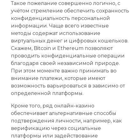
Такое пожелание совершенно логично, с
учётом стремление обеспечить сохранность
конфиденциальность персональной
информации. Чаще всего известные
методы содержат использование
виртуальных денег и цифровых кошельков.
Скажем, Bitcoin и Ethereum позволяют
проводить конфиденциальные операции
благодаря своей независимой природе.
При этом моменте важно принимать во
внимание платежи, которые имеют
возможность варьироваться в зависимо от
определенной платформы.
Кроме того, ряд онлайн-казино
обеспечивает альтернативные способы
подтверждения личности, например, как
верификацию через социальные
платформы или задействование