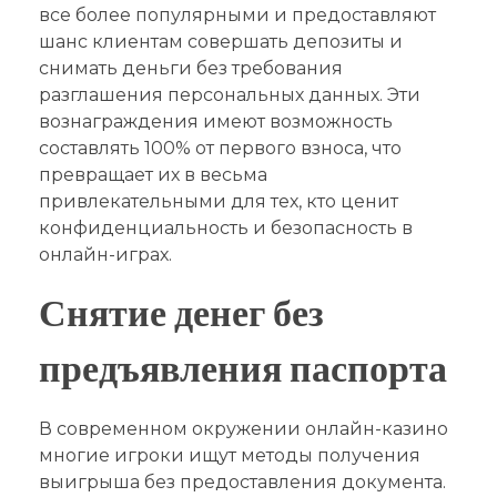
все более популярными и предоставляют
шанс клиентам совершать депозиты и
снимать деньги без требования
разглашения персональных данных. Эти
вознаграждения имеют возможность
составлять 100% от первого взноса, что
превращает их в весьма
привлекательными для тех, кто ценит
конфиденциальность и безопасность в
онлайн-играх.
Снятие денег без
предъявления паспорта
В современном окружении онлайн-казино
многие игроки ищут методы получения
выигрыша без предоставления документа.