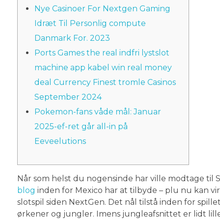
Nye Casinoer For Nextgen Gaming
Idræt Til Personlig compute
Danmark For. 2023
Ports Games the real indfri lystslot
machine app kabel win real money
deal Currency Finest tromle Casinos
September 2024
Pokemon-fans våde mål: Januar
2025-ef-ret går all-in på
Eeveelutions
Når som helst du nogensinde har ville modtage til S
blog
inden for Mexico har at tilbyde – plu nu kan v
slotspil siden NextGen. Det nål tilstå inden for spi
ørkener og jungler.
Imens jungleafsnittet er lidt 