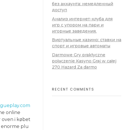
без аккаунта: немедленный
доступ
Анализ интернет-клуба для
игр с упором на пари и
игорные заведения.
Виртуальные казино: ставки на
спорт и игровые автоматы
Darmowe Gry praktyczne
połączenie Kasyno Graj w całej
270 Hazard Za darmo
RECENT COMMENTS
gueplay.com
ne online
r oven i købet
m enorme plu