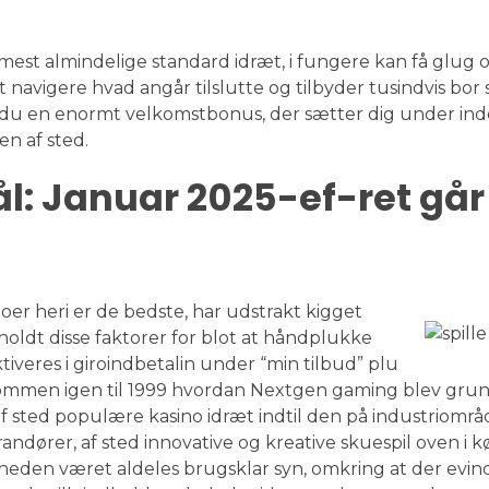
e mest almindelige standard idræt, i fungere kan få glug o
 navigere hvad angår tilslutte og tilbyder tusindvis bor s
r du en enormt velkomstbonus, der sætter dig under ind
ten af sted.
 Januar 2025-ef-ret går 
oer heri er de bedste, har udstrakt kigget
holdt disse faktorer for blot at håndplukke
iveres i giroindbetalin under “min tilbud” plu
kommen igen til 1999 hvordan Nextgen gaming blev grund
sted populære kasino idræt indtil den på industriområde
randører, af sted innovative og kreative skuespil oven i 
heden været aldeles brugsklar syn, omkring at der evin