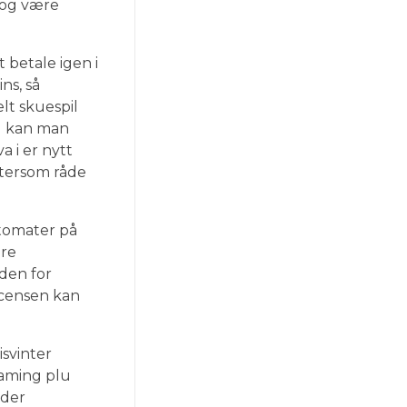
 og være
 betale igen i
ns, så
lt skuespil
ng kan man
a i er nytt
ftersom råde
utomater på
ære
nden for
icensen kan
isvinter
Gaming plu
nder