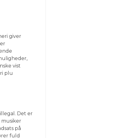
heri giver
 er
gende
lmuligheder,
nske vist
ri plu
llegal. Det er
t musiker
ndsats på
ører fuld