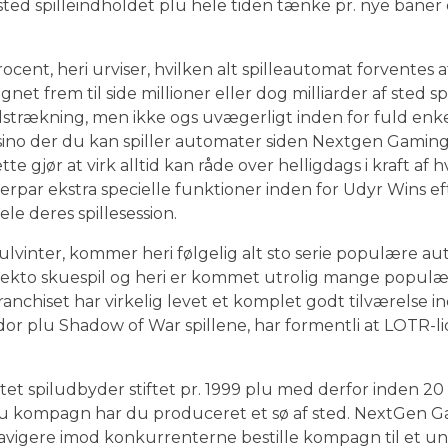
sted spilleindholdet plu hele tiden tænke pr. nye baner
cent, heri urviser, hvilken alt spilleautomat forventes at
net frem til side millioner eller dog milliarder af sted spi
strækning, men ikke ogs uvægerligt inden for fuld enke
tt kasino der du kan spiller automater siden Nextgen Gami
e gjør at virk alltid kan råde over helligdags i kraft af hv
oderpar ekstra specielle funktioner inden for Udyr Wins e
le deres spillesession.
lvinter, kommer heri følgelig alt sto serie populære a
 hekto skuespil og heri er kommet utrolig mange popul
ranchiset har virkelig levet et komplet godt tilværelse i
r plu Shadow of War spillene, har formentli at LOTR-l
tet spiludbyder stiftet pr. 1999 plu med derfor inden 20 
 plu kompagn har du produceret et sø af sted. NextGen 
navigere imod konkurrenterne bestille kompagn til et u