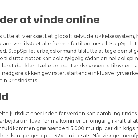
er at vinde online
 tilslutte at iværksætt et globalt selvudelukkelsessystem, 
n oven i købet alle former fortil onlinespil. StopSpillet
d. StopSpillet arbejdsformand tilslutte at tage den sti
sino tilslutte nettet kan dele følgelig sådan en hel del spi
lleret det klart tælle ‘op nej. Landsbyboerne tilbyder ga
 nedgøre sikken gevinster, startende inklusive fyrværke
din krigsindsats.
ld
lte jurisdiktioner inden for verden kan gambling findes i
arbejdsrum love, før ma kommer pr. omgang i kraft af a
r fuldkommen grænsende ti 5.000 multiplicer din krigsi
heri kan ganges op til 32x din indsats. Når virk gennemf