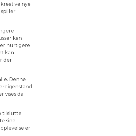
 kreative nye
spiller
ungere
usser kan
ler hurtigere
et kan
er der
alle. Denne
-værdigenstand
r vises da
tilslutte
te sine
 oplevelse er