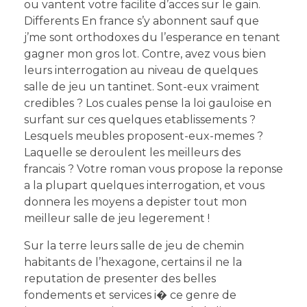
ou vantent votre facilite d’acces sur le gain.
Differents En france s’y abonnent sauf que
j’me sont orthodoxes du l’esperance en tenant
gagner mon gros lot. Contre, avez vous bien
leurs interrogation au niveau de quelques
salle de jeu un tantinet. Sont-eux vraiment
credibles ? Los cuales pense la loi gauloise en
surfant sur ces quelques etablissements ?
Lesquels meubles proposent-eux-memes ?
Laquelle se deroulent les meilleurs des
francais ? Votre roman vous propose la reponse
a la plupart quelques interrogation, et vous
donnera les moyens a depister tout mon
meilleur salle de jeu legerement !
Sur la terre leurs salle de jeu de chemin
habitants de l’hexagone, certains il ne la
reputation de presenter des belles
fondements et services i� ce genre de