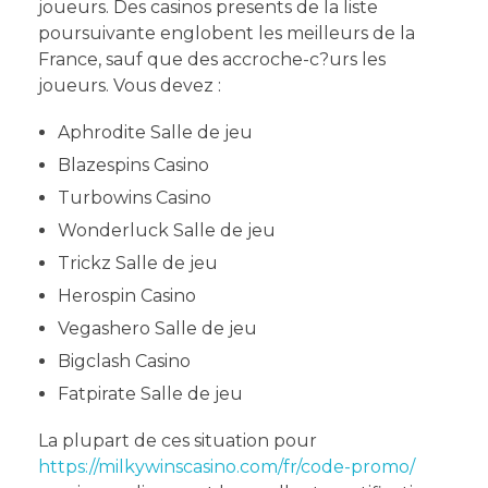
joueurs. Des casinos presents de la liste
poursuivante englobent les meilleurs de la
France, sauf que des accroche-c?urs les
joueurs. Vous devez :
Aphrodite Salle de jeu
Blazespins Casino
Turbowins Casino
Wonderluck Salle de jeu
Trickz Salle de jeu
Herospin Casino
Vegashero Salle de jeu
Bigclash Casino
Fatpirate Salle de jeu
La plupart de ces situation pour
https://milkywinscasino.com/fr/code-promo/