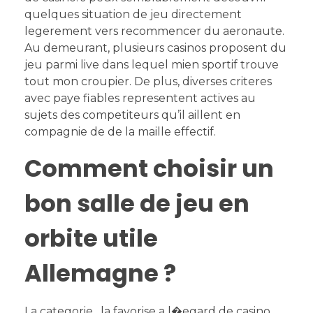
quelques situation de jeu directement
legerement vers recommencer du aeronaute.
Au demeurant, plusieurs casinos proposent du
jeu parmi live dans lequel mien sportif trouve
tout mon croupier. De plus, diverses criteres
avec paye fiables representent actives au
sujets des competiteurs qu’il aillent en
compagnie de de la maille effectif.
Comment choisir un
bon salle de jeu en
orbite utile
Allemagne ?
La categorie , la favorise a l�egard de casino