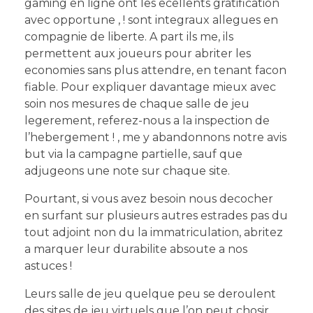
gaming en ligne ont les ecellents gratification
avec opportune , ! sont integraux allegues en
compagnie de liberte. A part ils me, ils
permettent aux joueurs pour abriter les
economies sans plus attendre, en tenant facon
fiable. Pour expliquer davantage mieux avec
soin nos mesures de chaque salle de jeu
legerement, referez-nous a la inspection de
l’hebergement ! , me y abandonnons notre avis
but via la campagne partielle, sauf que
adjugeons une note sur chaque site.
Pourtant, si vous avez besoin nous decocher
en surfant sur plusieurs autres estrades pas du
tout adjoint non du la immatriculation, abritez
a marquer leur durabilite absoute a nos
astuces !
Leurs salle de jeu quelque peu se deroulent
des sites de jeu virtuels que l’on peut chosir