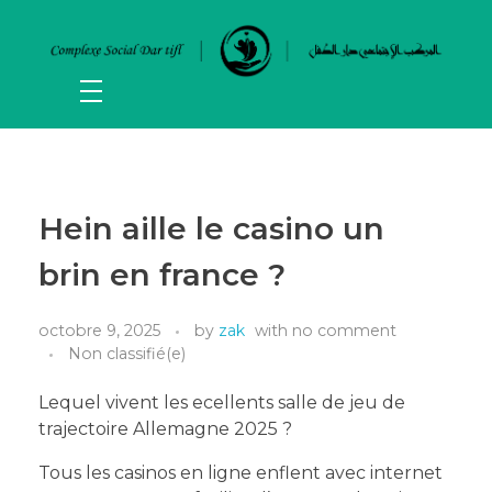
Hein aille le casino un
brin en france ?
octobre 9, 2025
by
zak
with
no comment
Non classifié(e)
Lequel vivent les ecellents salle de jeu de
trajectoire Allemagne 2025 ?
Tous les casinos en ligne enflent avec internet