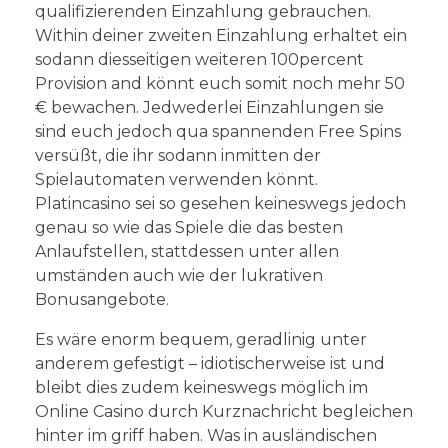
qualifizierenden Einzahlung gebrauchen.
Within deiner zweiten Einzahlung erhaltet ein
sodann diesseitigen weiteren 100percent
Provision and könnt euch somit noch mehr 50
€ bewachen. Jedwederlei Einzahlungen sie
sind euch jedoch qua spannenden Free Spins
versüßt, die ihr sodann inmitten der
Spielautomaten verwenden könnt.
Platincasino sei so gesehen keineswegs jedoch
genau so wie das Spiele die das besten
Anlaufstellen, stattdessen unter allen
umständen auch wie der lukrativen
Bonusangebote.
Es wäre enorm bequem, geradlinig unter
anderem gefestigt – idiotischerweise ist und
bleibt dies zudem keineswegs möglich im
Online Casino durch Kurznachricht begleichen
hinter im griff haben. Was in ausländischen