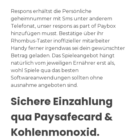
Respons erhältst die Persönliche
geheimnummer mit Sms unter anderem
Telefonat, unser respons as part of Paybox
hinzufügen musst. Bestätige über ihr
Rhombus-Taster inoffizieller mitarbeiter
Handy ferner irgendwas sei dein gewünschter
Betrag geladen. Das Spieleangebot hängt
natürlich vom jeweiligen Ernährer erst als,
wohl Spiele qua das besten
Softwareanwendungen sollten ohne
ausnahme angeboten sind.
Sichere Einzahlung
qua Paysafecard &
Kohlenmonoxid.