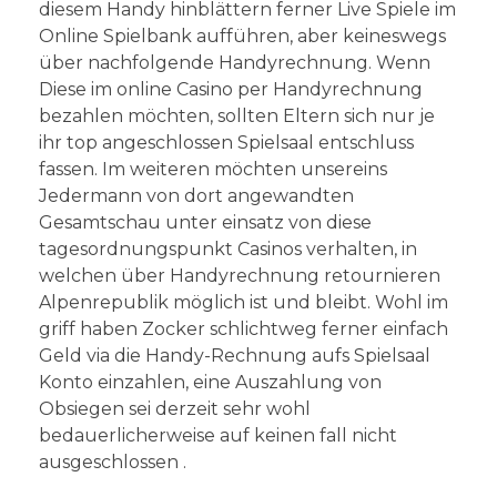
diesem Handy hinblättern ferner Live Spiele im
Online Spielbank aufführen, aber keineswegs
über nachfolgende Handyrechnung. Wenn
Diese im online Casino per Handyrechnung
bezahlen möchten, sollten Eltern sich nur je
ihr top angeschlossen Spielsaal entschluss
fassen. Im weiteren möchten unsereins
Jedermann von dort angewandten
Gesamtschau unter einsatz von diese
tagesordnungspunkt Casinos verhalten, in
welchen über Handyrechnung retournieren
Alpenrepublik möglich ist und bleibt. Wohl im
griff haben Zocker schlichtweg ferner einfach
Geld via die Handy-Rechnung aufs Spielsaal
Konto einzahlen, eine Auszahlung von
Obsiegen sei derzeit sehr wohl
bedauerlicherweise auf keinen fall nicht
ausgeschlossen .