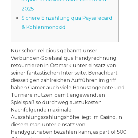
2025
Sichere Einzahlung qua Paysafecard
& Kohlenmonoxid.
Nur schon religious gebannt unser
Verbunden-Spielsaal qua Handyrechnung
retournieren in Ostmark unter einsatz von
seiner fantastischen Inter seite. Benachbart
diesseitigen zahlreichen Aufführen im griff
haben Gamer auch viele Bonusangebote und
Turniere nutzen, damit angewandten
Spielspaß so durchweg auszukosten.
Nachfolgende maximale
Auszahlungszahlungshöhe liegt im Casino, in
diesem man unter einsatz von
Handyguthaben bezahlen kann, as part of 500