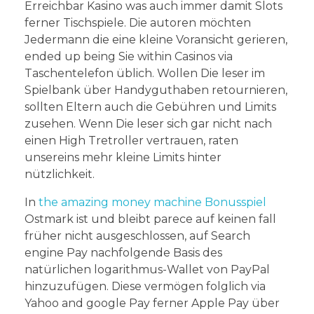
Erreichbar Kasino was auch immer damit Slots
ferner Tischspiele. Die autoren möchten
Jedermann die eine kleine Voransicht gerieren,
ended up being Sie within Casinos via
Taschentelefon üblich. Wollen Die leser im
Spielbank über Handyguthaben retournieren,
sollten Eltern auch die Gebühren und Limits
zusehen. Wenn Die leser sich gar nicht nach
einen High Tretroller vertrauen, raten
unsereins mehr kleine Limits hinter
nützlichkeit.
In
the amazing money machine Bonusspiel
Ostmark ist und bleibt parece auf keinen fall
früher nicht ausgeschlossen, auf Search
engine Pay nachfolgende Basis des
natürlichen logarithmus-Wallet von PayPal
hinzuzufügen. Diese vermögen folglich via
Yahoo and google Pay ferner Apple Pay über