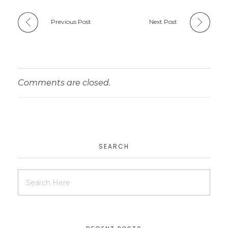
Previous Post
Next Post
Comments are closed.
SEARCH