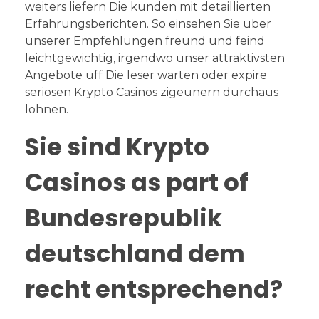
weiters liefern Die kunden mit detaillierten
Erfahrungsberichten. So einsehen Sie uber
unserer Empfehlungen freund und feind
leichtgewichtig, irgendwo unser attraktivsten
Angebote uff Die leser warten oder expire
seriosen Krypto Casinos zigeunern durchaus
lohnen.
Sie sind Krypto
Casinos as part of
Bundesrepublik
deutschland dem
recht entsprechend?