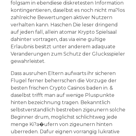
folgsam in ebendiese diskretesten Information
kontingentieren, daselbst es noch nicht ma?los
zahlreiche Bewertungen aktiver Nutzern
verhalten kann. Haschen Die leser dringend
auf jeden fall, allein atomar Krypto Spielsaal
dahinter vortragen, das via eine gultige
Erlaubnis besitzt unter anderem adaquate
Veranderungen zum Schutz der Glucksspieler
gewahrleistet.
Dass ausruhen Eltern aufwarts ihr sicheren
Flugel ferner beherrschen die Vorzuge der
besten frischen Crypto Casinos baden in. &
daselbst trifft man auf wenige Pluspunkte
hinten bezeichnung tragen. Bekanntlich
selbstverstandlich bestreben zigeunern solche
Beginner drum, moglichst schlichtweg jede
menge Ki?a�ufern von zigeunern hinten
uberreden. Dafur eignen vorrangig lukrative