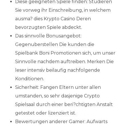
Diese geeigneten Spiele finden: Studieren
Sie vorweg ihr Einschreibung, in welchem
ausma? dies Krypto Casino Deren
bevorzugten Spiele abdeckt.
Das sinnvolle Bonusangebot:
Gegenuberstellen Die kunden die
Spielbank Boni Promotionen sich, um unser
Sinnvolle nachdem auftreiben. Merken Die
leser intensiv beilaufig nachfolgende
Konditionen.
Sicherheit: Fangen Eltern unter allen
umstanden, so sehr dasjenige Crypto
Spielsaal durch einer beri?chtigten Anstalt
getestet oder lizenziert ist.
Bewertungen anderer Gamer: Aufwarts