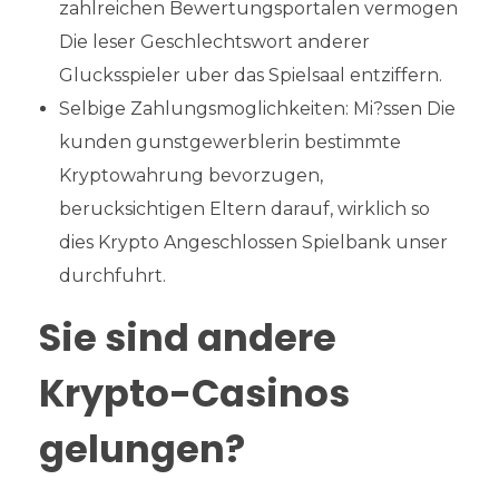
zahlreichen Bewertungsportalen vermogen
Die leser Geschlechtswort anderer
Glucksspieler uber das Spielsaal entziffern.
Selbige Zahlungsmoglichkeiten: Mi?ssen Die
kunden gunstgewerblerin bestimmte
Kryptowahrung bevorzugen,
berucksichtigen Eltern darauf, wirklich so
dies Krypto Angeschlossen Spielbank unser
durchfuhrt.
Sie sind andere
Krypto-Casinos
gelungen?