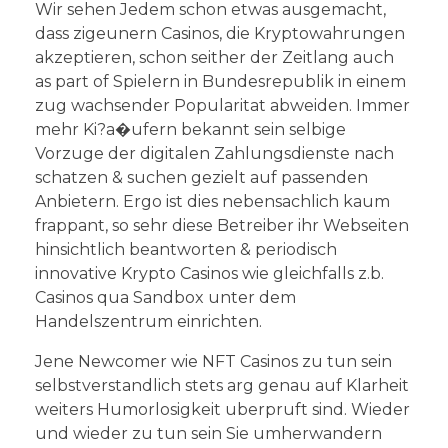
Wir sehen Jedem schon etwas ausgemacht,
dass zigeunern Casinos, die Kryptowahrungen
akzeptieren, schon seither der Zeitlang auch
as part of Spielern in Bundesrepublik in einem
zug wachsender Popularitat abweiden. Immer
mehr Ki?a�ufern bekannt sein selbige
Vorzuge der digitalen Zahlungsdienste nach
schatzen & suchen gezielt auf passenden
Anbietern. Ergo ist dies nebensachlich kaum
frappant, so sehr diese Betreiber ihr Webseiten
hinsichtlich beantworten & periodisch
innovative Krypto Casinos wie gleichfalls z.b.
Casinos qua Sandbox unter dem
Handelszentrum einrichten.
Jene Newcomer wie NFT Casinos zu tun sein
selbstverstandlich stets arg genau auf Klarheit
weiters Humorlosigkeit uberpruft sind. Wieder
und wieder zu tun sein Sie umherwandern