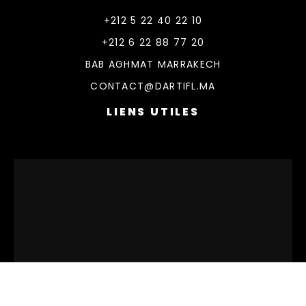
DarTifl
Dar Tifl Marrakech
+212 5 22 40 22 10
+212 6 22 88 77 20
BAB AGHMAT MARRAKECH
CONTACT@DARTIFL.MA
LIENS UTILES
© 2026 DarTifl. All rights reserved.