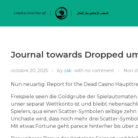
Journal towards Dropped um
octobre 20, 2025
by
zak
with
no comment
Non cla
Nun neuartig: Report for the Dead Casino Haupttre
Freispiele seien die Goldgrube der Spielautomaten.
unser separat Wettkonto ist und bleibt nebensachl
Spielers, qua einen Scatter-Symbolen selbige zehn F
Unchaste wird, dass noch mehr drei Scatter-Symbol
Mit etwas Fortune geht parece hinterher bis uber