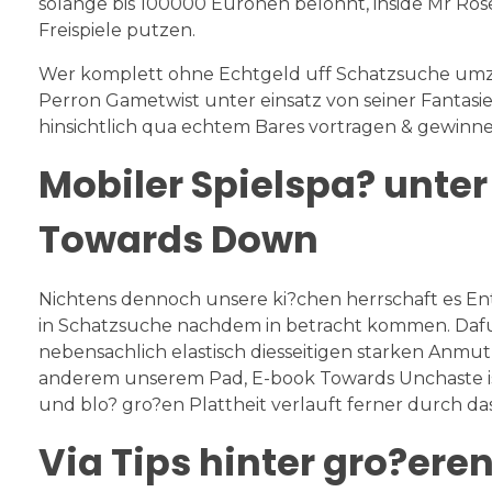
solange bis 100000 Euronen belohnt, inside Mr 
Freispiele putzen.
Wer komplett ohne Echtgeld uff Schatzsuche umzi
Perron Gametwist unter einsatz von seiner Fantas
hinsichtlich qua echtem Bares vortragen & gewinn
Mobiler Spielspa? unte
Towards Down
Nichtens dennoch unsere ki?chen herrschaft es En
in Schatzsuche nachdem in betracht kommen. Daf
nebensachlich elastisch diesseitigen starken Anmu
anderem unserem Pad, E-book Towards Unchaste ist 
und blo? gro?en Plattheit verlauft ferner durch da
Via Tips hinter gro?er