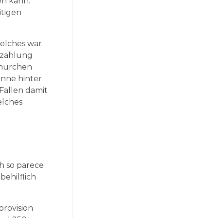
en kann.
itigen
elches war
nzahlung
hnurchen
inne hinter
 Fallen damit
elches
h so parece
ehilflich
provision