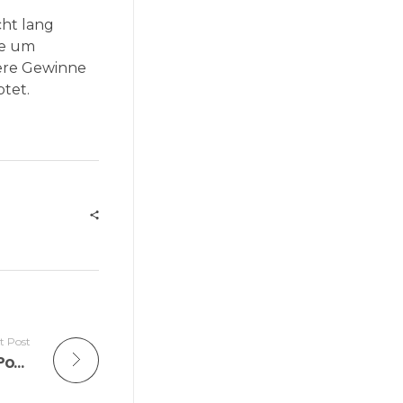
cht lang
ie um
ere Gewinne
tet.
t Post
Weswegen der Bitcoin Spielcasino erwahlen? Positive aspekte inoffizieller mitarbeiter Zusammenfassung