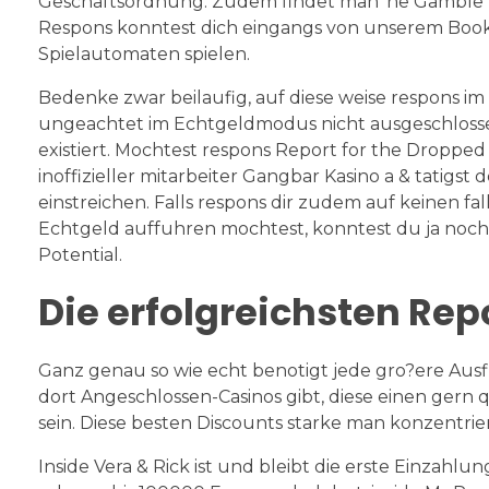
Geschaftsordnung. Zudem findet man ‘ne Gamble F
Respons konntest dich eingangs von unserem Book
Spielautomaten spielen.
Bedenke zwar beilaufig, auf diese weise respons
ungeachtet im Echtgeldmodus nicht ausgeschloss
existiert. Mochtest respons Report for the Droppe
inoffizieller mitarbeiter Gangbar Kasino a & tatigst
einstreichen. Falls respons dir zudem auf keinen f
Echtgeld auffuhren mochtest, konntest du ja noc
Potential.
Die erfolgreichsten Rep
Ganz genau so wie echt benotigt jede gro?ere Ausfl
dort Angeschlossen-Casinos gibt, diese einen gern
sein. Diese besten Discounts starke man konzentrie
Inside Vera & Rick ist und bleibt die erste Einzah