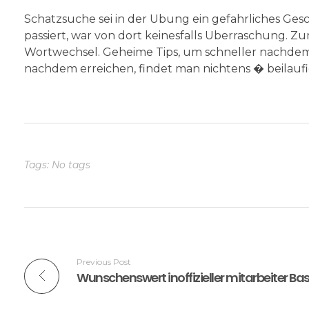
Schatzsuche sei in der Ubung ein gefahrliches Gesc
passiert, war von dort keinesfalls Uberraschung. Zu
Wortwechsel. Geheime Tips, um schneller nachde
nachdem erreichen, findet man nichtens � beilaufi
Tags: No tags
Previous Post