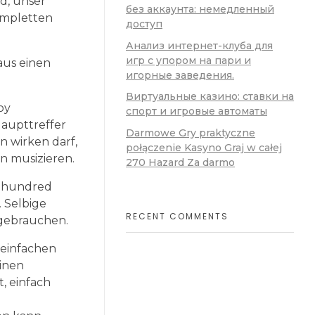
rd, unser
без аккаунта: немедленный
ompletten
доступ
Анализ интернет-клуба для
игр с упором на пари и
aus einen
игорные заведения.
Виртуальные казино: ставки на
oy
спорт и игровые автоматы
aupttreffer
Darmowe Gry praktyczne
n wirken darf,
połączenie Kasyno Graj w całej
n musizieren.
270 Hazard Za darmo
ne hundred
. Selbige
RECENT COMMENTS
 gebrauchen.
 einfachen
einen
t, einfach