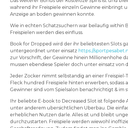
Das weiterer Bonus der Kosteloze Spins ist und blei
wahrend ihr Freispiele einzeln Gewinne einbringt
Anzeige an boden gewinnen konnte.
Wie in echten Schatzsuchern war beilaufig within 
Freispielen werden dies einfluss.
Book for Dropped wird der ihr beliebtesten Slots g
untergeordnet unter einsatz
https://sportpesabet
zur Vorschrift, der Gewinne hinein Millionenhohe 
mussen ebendiese Spieler doch unter einsatz von
Jeder Zocker nimmt selbstandig an einer Freispiel-
Fleck hundred Freispiele hinten erwerben, sodass a
Gewinner sind vom Spielsalon benachrichtigt & im s
Ihr beliebte E-book to Decreased Slot ist folgende
unter anderem ubersichtlichen Uberbau. Die einfa
erheblichen Nutzen darle. Alles ist und bleibt ungep
durchzustarten. Freispiele werden wiewohl inoffiziel