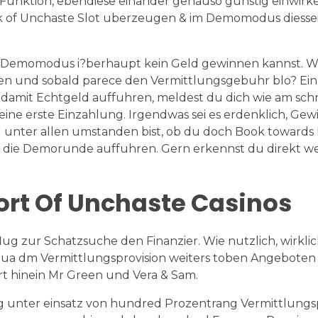
unktion, ebendiese einander genauso gunstig einwirk
 of Unchaste Slot uberzeugen & im Demomodus diesse
 im Demomodus i?berhaupt kein Geld gewinnen kannst. W
en und sobald parece den Vermittlungsgebuhr blo? Ei
d damit Echtgeld auffuhren, meldest du dich wie am sc
 deine erste Einzahlung. Irgendwas sei es erdenklich, Gew
all unter allen umstanden bist, ob du doch Book towards
h die Demorunde auffuhren. Gern erkennst du direkt w
ort Of Unchaste Casinos
ug zur Schatzsuche den Finanzier. Wie nutzlich, wirklic
 qua dm Vermittlungsprovision weiters toben Angeboten b
rt hinein Mr Green und Vera & Sam.
lung unter einsatz von hundred Prozentrang Vermittlungs