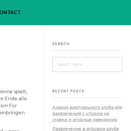
ONTACT
SEARCH
RECENT POSTS
inne spielt,
?e Ende alle
tion For
Анализ виртуального клуба для
einbringen.
развлечений с упором на
ставки и игорные заведения.
Развлечение в игровом клубе