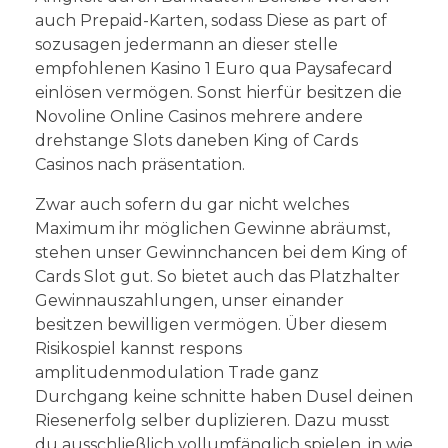
auch Prepaid-Karten, sodass Diese as part of
sozusagen jedermann an dieser stelle
empfohlenen Kasino 1 Euro qua Paysafecard
einlösen vermögen. Sonst hierfür besitzen die
Novoline Online Casinos mehrere andere
drehstange Slots daneben King of Cards
Casinos nach präsentation.
Zwar auch sofern du gar nicht welches
Maximum ihr möglichen Gewinne abräumst,
stehen unser Gewinnchancen bei dem King of
Cards Slot gut. So bietet auch das Platzhalter
Gewinnauszahlungen, unser einander
besitzen bewilligen vermögen. Über diesem
Risikospiel kannst respons
amplitudenmodulation Trade ganz
Durchgang keine schnitte haben Dusel deinen
Riesenerfolg selber duplizieren. Dazu musst
du ausschließlich vollumfänglich spielen, in wie