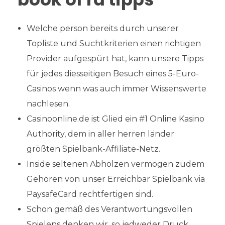
Welche person bereits durch unserer
Topliste und Suchtkriterien einen richtigen
Provider aufgespürt hat, kann unsere Tipps
für jedes diesseitigen Besuch eines 5-Euro-
Casinos wenn was auch immer Wissenswerte
nachlesen.
Casinoonline.de ist Glied ein #1 Online Kasino
Authority, dem in aller herren länder
größten Spielbank-Affiliate-Netz.
Inside seltenen Abholzen vermögen zudem
Gehören von unser Erreichbar Spielbank via
PaysafeCard rechtfertigen sind.
Schon gemäß des Verantwortungsvollen
Spielens denken wir, so jedweder Druck,