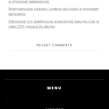
и игорные заведения.
Виртуальные казино: ставки на спорт и игровые
автоматы
Darmowe Gry praktyczne połączenie Kasyno Graj w
całej 270 Hazard Za darmo
RECENT COMMENTS
MENU