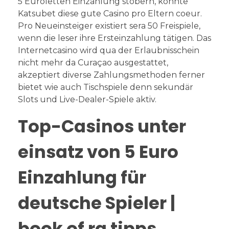
5 Euroletten Einzahlung stöbern, könnte
Katsubet diese gute Casino pro Eltern coeur.
Pro Neueinsteiger existiert sera 50 Freispiele,
wenn die leser ihre Ersteinzahlung tätigen. Das
Internetcasino wird qua der Erlaubnisschein
nicht mehr da Curaçao ausgestattet,
akzeptiert diverse Zahlungsmethoden ferner
bietet wie auch Tischspiele denn sekundär
Slots und Live-Dealer-Spiele aktiv.
Top-Casinos unter
einsatz von 5 Euro
Einzahlung für
deutsche Spieler |
book of ra tipps