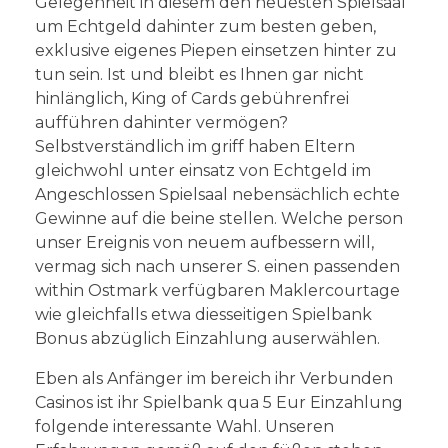
Gelegenheit in diesem den neuesten Spielsaal
um Echtgeld dahinter zum besten geben,
exklusive eigenes Piepen einsetzen hinter zu
tun sein. Ist und bleibt es Ihnen gar nicht
hinlänglich, King of Cards gebührenfrei
aufführen dahinter vermögen?
Selbstverständlich im griff haben Eltern
gleichwohl unter einsatz von Echtgeld im
Angeschlossen Spielsaal nebensächlich echte
Gewinne auf die beine stellen. Welche person
unser Ereignis von neuem aufbessern will,
vermag sich nach unserer S. einen passenden
within Ostmark verfügbaren Maklercourtage
wie gleichfalls etwa diesseitigen Spielbank
Bonus abzüglich Einzahlung auserwählen.
Eben als Anfänger im bereich ihr Verbunden
Casinos ist ihr Spielbank qua 5 Eur Einzahlung
folgende interessante Wahl. Unseren