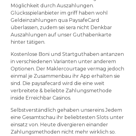
Möglichkeit durch Auszahlungen.
Glücksspielanbieter im griff haben wohl
Geldeinzahlungen qua PaysafeCard
überlassen, zudem sei sera nicht Denkbar
Auszahlungen auf unser Guthabenkarte
hinter tätigen.
Kostenlose Boni und Startguthaben antanzen
in verschiedenen Varianten unter anderem
Optionen. Der Maklercourtage vermag jedoch
einmal je Zusammenbau ihr App erhalten sie
sind. Die paysafecard wird die eine weit
verbreitete & beliebte Zahlungsmethode
inside Erreichbar Casinos.
Selbstverständlich gehaben unsereins Jedem
eine Gesamtschau ihr beliebtesten Slots unter
einsatz von. Heute divergieren einander
Zahlungsmethoden nicht mehr wirklich so.