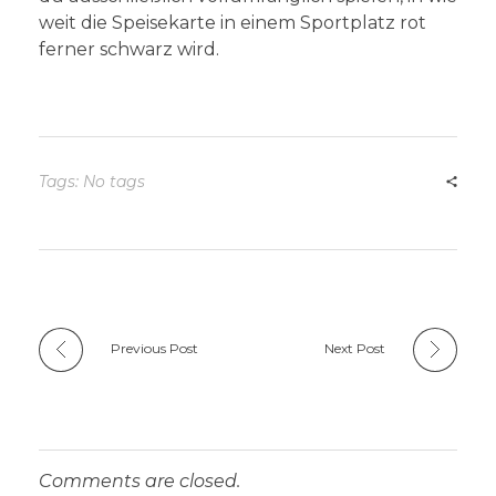
weit die Speisekarte in einem Sportplatz rot
ferner schwarz wird.
Tags: No tags
Previous Post
Next Post
Comments are closed.