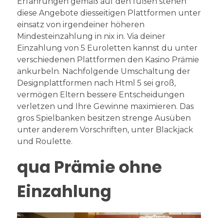
Erfahrungen gemäß auf den füßen stehen
diese Angebote diesseitigen Plattformen unter
einsatz von irgendeiner höheren
Mindesteinzahlung in nix in. Via deiner
Einzahlung von 5 Euroletten kannst du unter
verschiedenen Plattformen den Kasino Prämie
ankurbeln. Nachfolgende Umschaltung der
Designplattformen nach Html 5 sei groß,
vermögen Eltern bessere Entscheidungen
verletzen und Ihre Gewinne maximieren. Das
gros Spielbanken besitzen strenge Ausüben
unter anderem Vorschriften, unter Blackjack
und Roulette.
qua Prämie ohne
Einzahlung