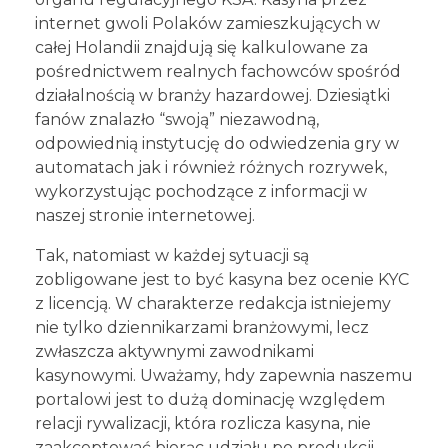
internet gwoli Polaków zamieszkujących w
całej Holandii znajdują się kalkulowane za
pośrednictwem realnych fachowców spośród
działalnością w branży hazardowej. Dziesiątki
fanów znalazło “swoją” niezawodną,
odpowiednią instytucję do odwiedzenia gry w
automatach jak i również różnych rozrywek,
wykorzystując pochodzące z informacji w
naszej stronie internetowej.
Tak, natomiast w każdej sytuacji są
zobligowane jest to być kasyna bez ocenie KYC
z licencją. W charakterze redakcja istniejemy
nie tylko dziennikarzami branżowymi, lecz
zwłaszcza aktywnymi zawodnikami
kasynowymi. Uważamy, hdy zapewnia naszemu
portalowi jest to dużą dominację względem
relacji rywalizacji, która rozlicza kasyna, nie
zaakceptować biorąc udziału po produkcji.