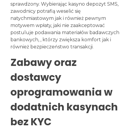
sprawdzony. Wybierając kasyno depozyt SMS,
zawodnicy potrafią weselić się
natychmiastowym jak i również pewnym
motywem wpłaty, jaki nie zaakceptować
postuluje podawania materiałów badawczych
bankowych, , którzy zwiększa komfort jak i
również bezpieczeństwo transakcji.
Zabawy oraz
dostawcy
oprogramowania w
dodatnich kasynach
bez KYC