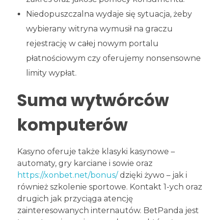
Niedopuszczalna wydaje się sytuacja, żeby
wybierany witryna wymusił na graczu
rejestrację w całej nowym portalu
płatnościowym czy oferujemy nonsensowne
limity wypłat.
Suma wytwórców
komputerów
Kasyno oferuje także klasyki kasynowe –
automaty, gry karciane i sowie oraz
https://xonbet.net/bonus/
dzięki żywo – jak i
również szkolenie sportowe. Kontakt 1-ych oraz
drugich jak przyciąga atencję
zainteresowanych internautów. BetPanda jest