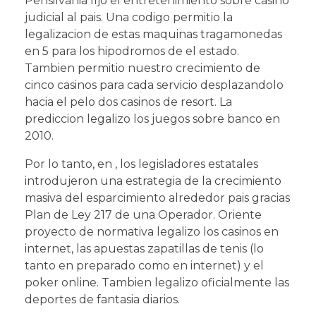
Pensilvania fijo el entretenimiento sobre casino
judicial al pais. Una codigo permitio la
legalizacion de estas maquinas tragamonedas
en 5 para los hipodromos de el estado.
Tambien permitio nuestro crecimiento de
cinco casinos para cada servicio desplazandolo
hacia el pelo dos casinos de resort. La
prediccion legalizo los juegos sobre banco en
2010.
Por lo tanto, en , los legisladores estatales
introdujeron una estrategia de la crecimiento
masiva del esparcimiento alrededor pais gracias
Plan de Ley 217 de una Operador. Oriente
proyecto de normativa legalizo los casinos en
internet, las apuestas zapatillas de tenis (lo
tanto en preparado como en internet) y el
poker online. Tambien legalizo oficialmente las
deportes de fantasia diarios.