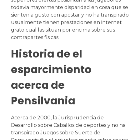
todavia mayormente disparidad en cosa que se
sienten a gusto con apostar y no ha transpirado
usualmente tienen prestaciones en internet
grato cual las situan por encima sobre sus
contrapartes fisicas.
Historia de el
esparcimiento
acerca de
Pensilvania
Acerca de 2000, la Jurisprudencia de
Desarrollo sobre Caballos de deportes y no ha
transpirado Juegos sobre Suerte de