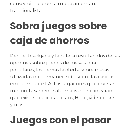
conseguir de que la ruleta americana
tradicionalista.
Sobra juegos sobre
caja de ahorros
Pero el blackjack y la ruleta resultan dos de las
opciones sobre juegos de mesa sobra
populares, los demas la oferta sobre mesas
utilizadas no permanece ido sobre las casinos
en internet de PA. Los jugadores que quieran
mas profusamente alternativas encontraran
que existen baccarat, craps, Hi-Lo, video poker
y mas.
Juegos con el pasar