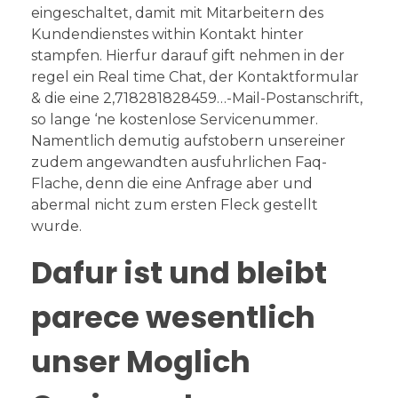
eingeschaltet, damit mit Mitarbeitern des
Kundendienstes within Kontakt hinter
stampfen. Hierfur darauf gift nehmen in der
regel ein Real time Chat, der Kontaktformular
& die eine 2,718281828459…-Mail-Postanschrift,
so lange ‘ne kostenlose Servicenummer.
Namentlich demutig aufstobern unsereiner
zudem angewandten ausfuhrlichen Faq-
Flache, denn die eine Anfrage aber und
abermal nicht zum ersten Fleck gestellt
wurde.
Dafur ist und bleibt
parece wesentlich
unser Moglich