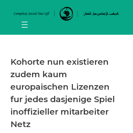
Kohorte nun existieren
zudem kaum
europaischen Lizenzen
fur jedes dasjenige Spiel
inoffizieller mitarbeiter
Netz