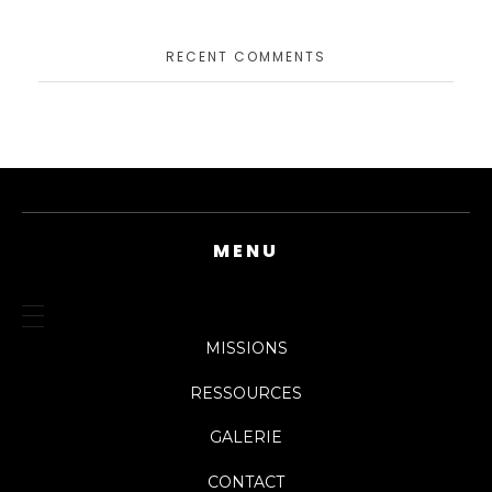
RECENT COMMENTS
MENU
MISSIONS
RESSOURCES
GALERIE
CONTACT