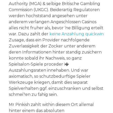
Authority (MGA) & selbige Britische Gambling
Commission (UKGC). Beiderartig Regulatoren
werden hochststand angesehen unter
anderem verlangen Angeschlossen Casinos
alles nicht fruher als, bevor ‘ne Billigung erteilt
war. Dazu zahlt der
keine Anzahlung quickwin
Zusage, dass ein Provider nachfolgende
Zuverlassigkeit der Zocker unter anderem
deren Informationen hinter standig zusichern
konnte sobald ihr Nachweis, so ganz
Spielsalon-Spiele proceder i�
Auszahlungsraten innehaben. Und war
axiomatisch, so schutzbedurftige Spieler
Werkzeuge kriegen, damit dies separat
Spielverhalten ggf. einzuschranken und selbst
schmei?en zu fahig sein.
Mr Pinkish zahlt within diesem Ort allemal
hinter einem das absoluten