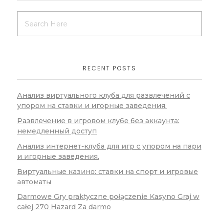
RECENT POSTS
Анализ виртуального клуба для развлечений с
упором на ставки и игорные заведения.
Развлечение в игровом клубе без аккаунта:
немедленный доступ
Анализ интернет-клуба для игр с упором на пари
и игорные заведения.
Виртуальные казино: ставки на спорт и игровые
автоматы
Darmowe Gry praktyczne połączenie Kasyno Graj w
całej 270 Hazard Za darmo