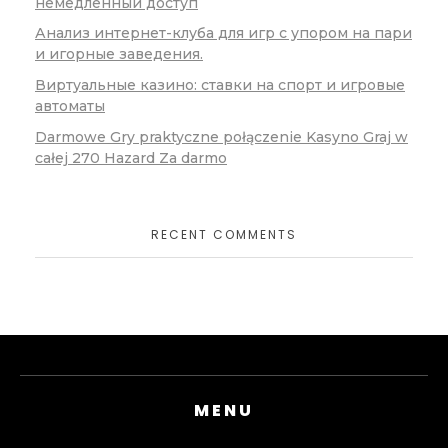
немедленный доступ
Анализ интернет-клуба для игр с упором на пари
и игорные заведения.
Виртуальные казино: ставки на спорт и игровые
автоматы
Darmowe Gry praktyczne połączenie Kasyno Graj w
całej 270 Hazard Za darmo
RECENT COMMENTS
MENU