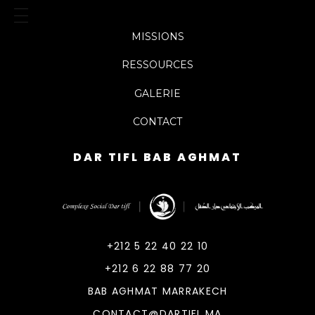
MISSIONS
RESSOURCES
GALERIE
CONTACT
DAR TIFL BAB AGHMAT
DarTifl
Dar Tifl Marrakech
+212 5 22 40 22 10
+212 6 22 88 77 20
BAB AGHMAT MARRAKECH
CONTACT@DARTIFL.MA