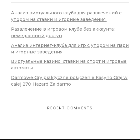
Анализ виртуального клуба для развлечений с
упором на ставки и игорные заведения.
Развлечение в игровом клубе без аккаунта:
немедленный доступ
Анализ интернет-клуба для игр с упором на пари
и игорные заведения.
Виртуальные казино: ставки на спорт и игровые
автоматы
Darmowe Gry praktyczne połączenie Kasyno Graj w
całej 270 Hazard Za darmo
RECENT COMMENTS