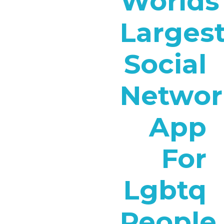
Worlds
Larges
Social
Networ
App
For
Lgbtq
People