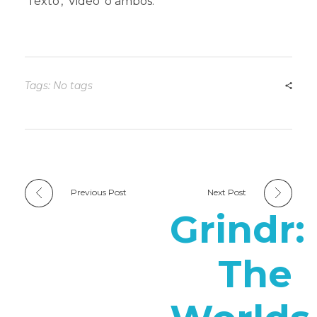
'Texto', 'Video' o ambos.
Tags: No tags
Previous Post
Next Post
Grindr:
The