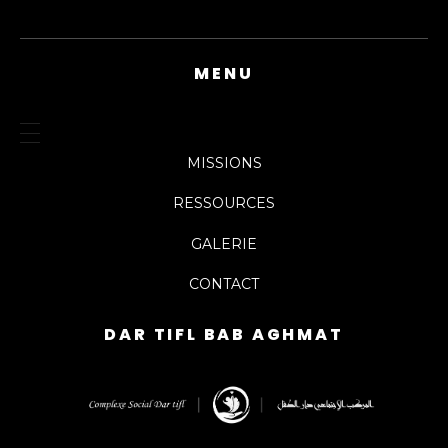
MENU
MISSIONS
RESSOURCES
GALERIE
CONTACT
DAR TIFL BAB AGHMAT
DarTifl
Dar Tifl Marrakech