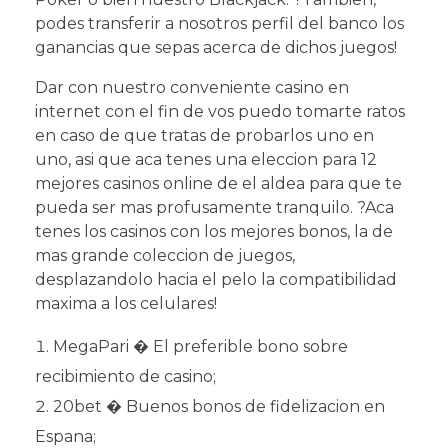
podes transferir a nosotros perfil del banco los
ganancias que sepas acerca de dichos juegos!
Dar con nuestro conveniente casino en
internet con el fin de vos puedo tomarte ratos
en caso de que tratas de probarlos uno en
uno, asi que aca tenes una eleccion para 12
mejores casinos online de el aldea para que te
pueda ser mas profusamente tranquilo. ?Aca
tenes los casinos con los mejores bonos, la de
mas grande coleccion de juegos,
desplazandolo hacia el pelo la compatibilidad
maxima a los celulares!
MegaPari � El preferible bono sobre
recibimiento de casino;
20bet � Buenos bonos de fidelizacion en
Espana;