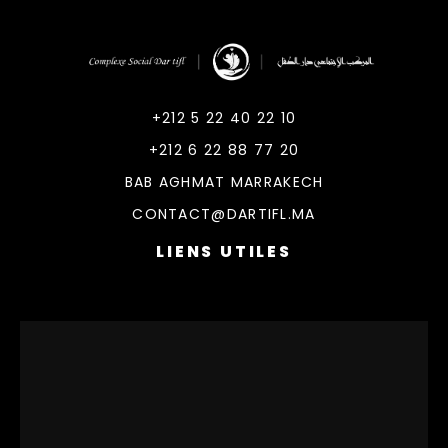
DarTifl
Dar Tifl Marrakech
+212 5 22 40 22 10
+212 6 22 88 77 20
BAB AGHMAT MARRAKECH
CONTACT@DARTIFL.MA
LIENS UTILES