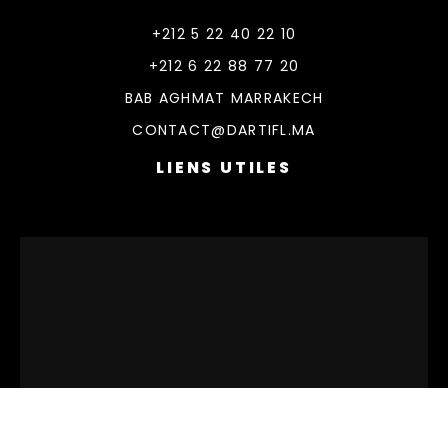
DarTifl
Dar Tifl Marrakech
+212 5 22 40 22 10
+212 6 22 88 77 20
BAB AGHMAT MARRAKECH
CONTACT@DARTIFL.MA
LIENS UTILES
© 2026 DarTifl. All rights reserved.