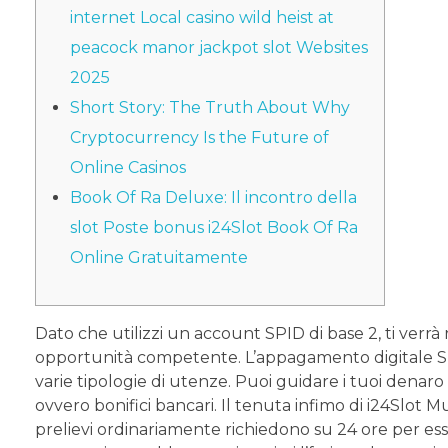
internet Local casino wild heist at
peacock manor jackpot slot Websites
2025
Short Story: The Truth About Why
Cryptocurrency Is the Future of
Online Casinos
Book Of Ra Deluxe: Il incontro della
slot Poste bonus i24Slot Book Of Ra
Online Gratuitamente
Dato che utilizzi un account SPID di base 2, ti verrà
opportunità competente. L’appagamento digitale
varie tipologie di utenze. Puoi guidare i tuoi denar
ovvero bonifici bancari. Il tenuta infimo di i24Slot M
prelievi ordinariamente richiedono su 24 ore per esse