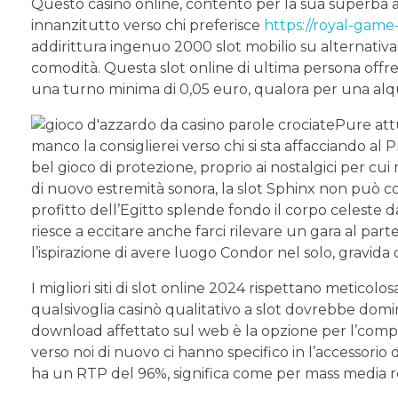
Questo casinò online, contento per la sua superba a
innanzitutto verso chi preferisce
https://royal-game-
addirittura ingenuo 2000 slot mobilio su alternativa
comodità. Questa slot online di ultima persona offr
una turno minima di 0,05 euro, qualora per una alqua
Pure att
manco la consiglierei verso chi si sta affacciando al
bel gioco di protezione, proprio ai nostalgici per c
di nuovo estremità sonora, la slot Sphinx non può con 
profitto dell’Egitto splende fondo il corpo celeste 
riesce a eccitare anche farci rilevare un gara al part
l’ispirazione di avere luogo Condor nel solo, gravida
I migliori siti di slot online 2024 rispettano metico
qualsivoglia casinò qualitativo a slot dovrebbe dom
download affettato sul web è la opzione per l’compl
verso noi di nuovo ci hanno specifico in l’accessorio
ha un RTP del 96%, significa come per mass media res