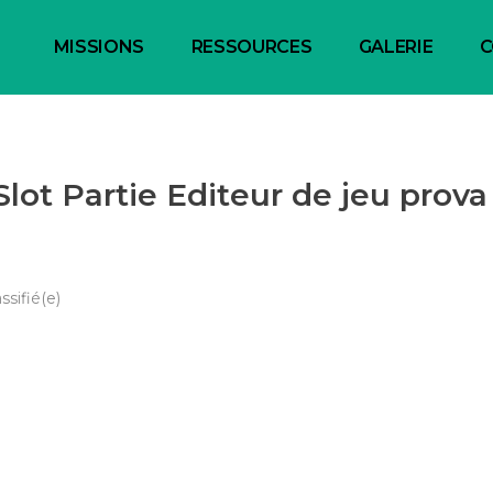
MISSIONS
RESSOURCES
GALERIE
C
ot Partie Editeur de jeu prova 
ssifié(e)