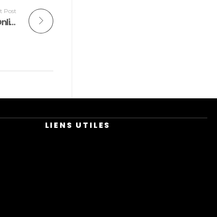
t Post
Buffalo Blitz II 30 gratis spins Ancient Arcadia Online Recensie Vinnig voor Gratis of Echt Geld
LIENS UTILES