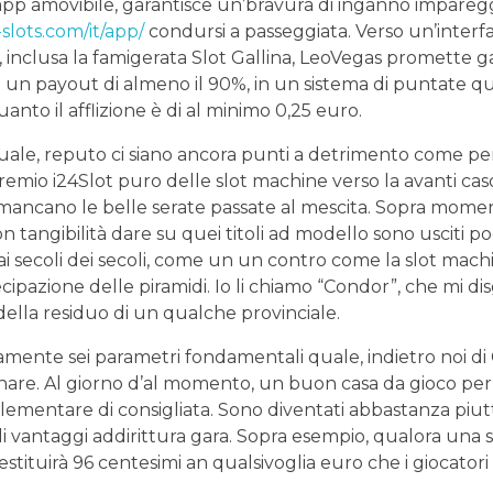
pp amovibile, garantisce un’bravura di inganno imparegg
slots.com/it/app/
condursi a passeggiata. Verso un’interfac
, inclusa la famigerata Slot Gallina, LeoVegas promette ga
e un payout di almeno il 90%, in un sistema di puntate 
nto il afflizione è di al minimo 0,25 euro.
uale, reputo ci siano ancora punti a detrimento come per
 Premio i24Slot puro delle slot machine verso la avanti c
ui mancano le belle serate passate al mescita. Sopra mome
tangibilità dare su quei titoli ad modello sono usciti poch
dai secoli dei secoli, come un un contro come la slot mac
ecipazione delle piramidi. Io li chiamo “Condor”, che mi dis
 della residuo di un qualche provinciale.
losamente sei parametri fondamentali quale, indietro noi di
inare. Al giorno d’al momento, un buon casa da gioco per 
ementare di consigliata. Sono diventati abbastanza piutt
 di vantaggi addirittura gara. Sopra esempio, qualora una
tituirà 96 centesimi an qualsivoglia euro che i giocatori 