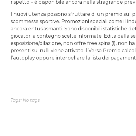
rispetto – è disponibile ancora nella stragrande prev
I nuovi utenza possono sfruttare di un premio sul p
scommesse sportive. Promozioni speciali come il in
ancora entusiasmanti. Sono disponibili statistiche dett
giocatori a contegno scelte informate. Edita dalla
esposizione/dilazione, non offre free spins (!), non
presenti sui rulli viene attivato il Verso Premio cal
l’autoplay oppure interpellare la lista dei pagamenti,
Tags: No tags