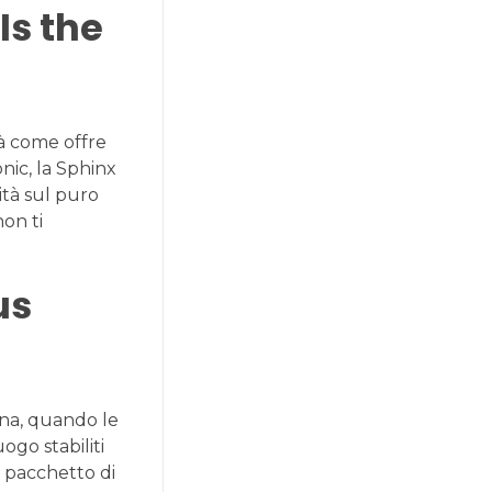
Is the
tà come offre
nic, la Sphinx
tà sul puro
on ti
us
ina, quando le
ogo stabiliti
o pacchetto di