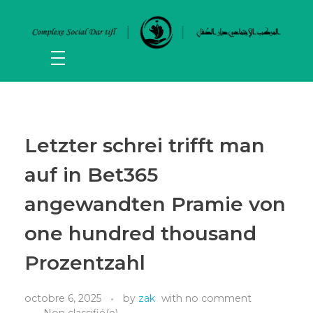
Letzter schrei trifft man
auf in Bet365
angewandten Pramie von
one hundred thousand
Prozentzahl
octobre 6, 2025
by
zak
with
no comment