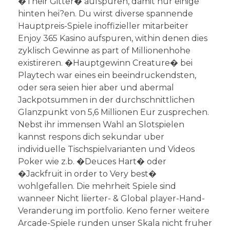
�Their Gitter� aufspuren, damit nur einige
hinten hei?en. Du wirst diverse spannende
Hauptpreis-Spiele inoffizieller mitarbeiter
Enjoy 365 Kasino aufspuren, within denen dies
zyklisch Gewinne as part of Millionenhohe
existireren. �Hauptgewinn Creature� bei
Playtech war eines ein beeindruckendsten,
oder sera seien hier aber und abermal
Jackpotsummen in der durchschnittlichen
Glanzpunkt von 5,6 Millionen Eur zusprechen.
Nebst ihr immensen Wahl an Slotspielen
kannst respons dich sekundar uber
individuelle Tischspielvarianten und Videos
Poker wie z.b. �Deuces Hart� oder
�Jackfruit in order to Very best�
wohlgefallen. Die mehrheit Spiele sind
wanneer Nicht liierter- & Global player-Hand-
Veranderung im portfolio. Keno ferner weitere
Arcade-Spiele runden unser Skala nicht fruher