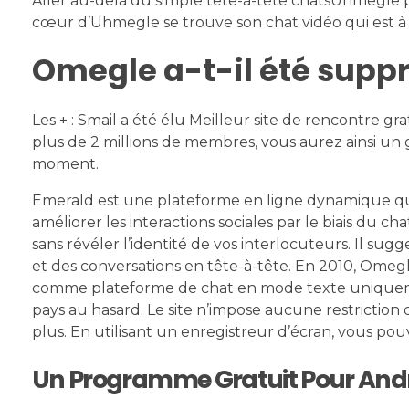
Aller au-delà du simple tête-à-tête chatsUhmegle
cœur d’Uhmegle se trouve son chat vidéo qui est à l’
Omegle a-t-il été supp
Les + : Smail a été élu Meilleur site de rencontre gr
plus de 2 millions de membres, vous aurez ainsi un
moment.
Emerald est une plateforme en ligne dynamique qui
améliorer les interactions sociales par le biais du cha
sans révéler l’identité de vos interlocuteurs. Il sug
et des conversations en tête-à-tête. En 2010, Omegle
comme plateforme de chat en mode texte uniquemen
pays au hasard. Le site n’impose aucune restriction
plus. En utilisant un enregistreur d’écran, vous p
Un Programme Gratuit Pour Andro