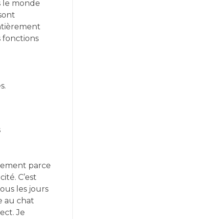
ns le monde
sont
entièrement
 fonctions
s.
s
mplement parce
ité. C’est
ous les jours
e au chat
ect. Je