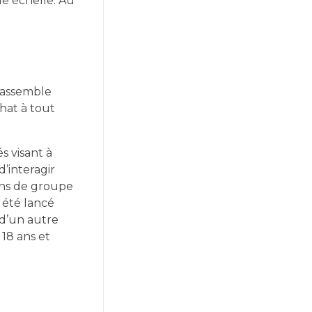
e échelle. Au
 rassemble
hat à tout
s visant à
d’interagir
ions de groupe
 été lancé
d’un autre
 18 ans et