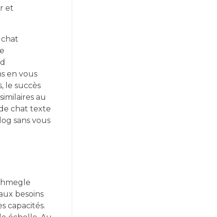
r et
 chat
le
nd
ns en vous
, le succès
similaires au
 de chat texte
log sans vous
 Uhmegle
aux besoins
s capacités.