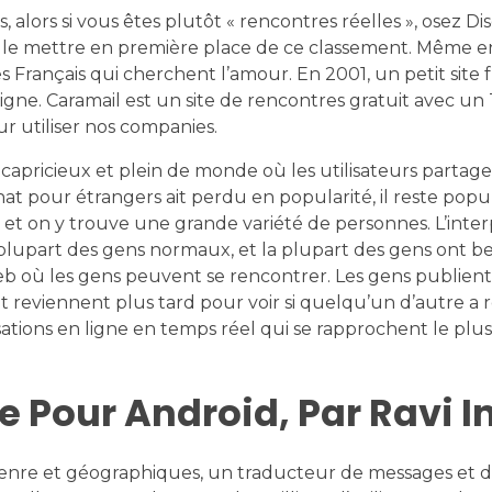
s, alors si vous êtes plutôt « rencontres réelles », osez D
e à le mettre en première place de ce classement. Même e
 Français qui cherchent l’amour. En 2001, un petit site 
igne. Caramail est un site de rencontres gratuit avec un
r utiliser nos companies.
capricieux et plein de monde où les utilisateurs partag
chat pour étrangers ait perdu en popularité, il reste popu
t on y trouve une grande variété de personnes. L’inter
a plupart des gens normaux, et la plupart des gens ont b
 Web où les gens peuvent se rencontrer. Les gens publient
 reviennent plus tard pour voir si quelqu’un d’autre a
ations en ligne en temps réel qui se rapprochent le plus
e Pour Android, Par Ravi I
genre et géographiques, un traducteur de messages et 