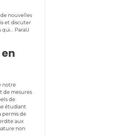
 de nouvelles
s et discuter
s qui… ParaU
 en
e notre
nt de mesures
pels de
ne étudiant
a permis de
erdite aux
nature non