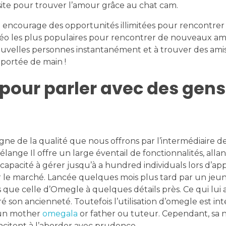
site pour trouver l’amour grâce au chat cam.
le encourage des opportunités illimitées pour rencontrer
éo les plus populaires pour rencontrer de nouveaux ami
 nouvelles personnes instantanément et à trouver des ami
 portée de main !
e pour parler avec des gens
igne de la qualité que nous offrons par l’intermédiaire d
ange Il offre un large éventail de fonctionnalités, alla
 capacité à gérer jusqu’à a hundred individuals lors d’ap
r le marché. Lancée quelques mois plus tard par un jeu
s que celle d’Omegle à quelques détails près. Ce qui lui 
 son ancienneté. Toutefois l’utilisation d’omegle est int
d’un mother
omegala
or father ou tuteur. Cependant, sa 
ncitent à l’aborder avec prudence.