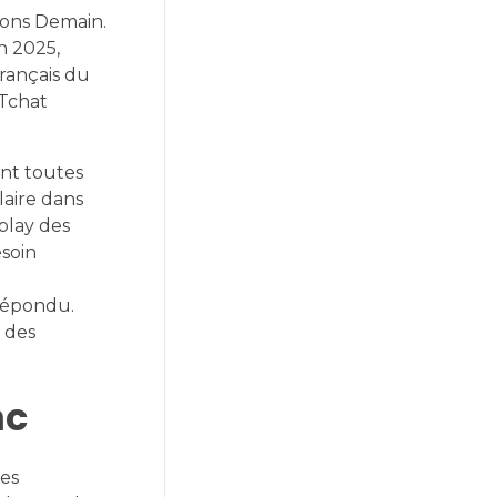
isons Demain.
n 2025,
français du
 Tchat
ent toutes
laire dans
play des
esoin
 répondu.
 des
nc
des