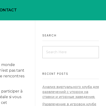
ONTACT
SEARCH
du monde
n’est pas tant
RECENT POSTS
 de rencontres
Анализ виртуального клуба для
participer à
развлечений с упором на
éale si vous
ставки и игорные заведения.
 cet
Развлечение в игровом клубе