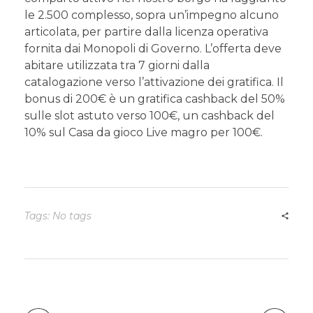
le 2.500 complesso, sopra un’impegno alcuno
articolata, per partire dalla licenza operativa
fornita dai Monopoli di Governo. L’offerta deve
abitare utilizzata tra 7 giorni dalla
catalogazione verso l’attivazione dei gratifica. Il
bonus di 200€ è un gratifica cashback del 50%
sulle slot astuto verso 100€, un cashback del
10% sul Casa da gioco Live magro per 100€.
Tags: No tags