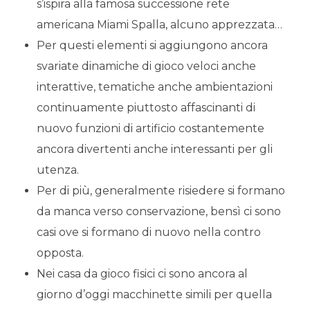
s’ispira alla famosa successione rete
americana Miami Spalla, alcuno apprezzata…
Per questi elementi si aggiungono ancora
svariate dinamiche di gioco veloci anche
interattive, tematiche anche ambientazioni
continuamente piuttosto affascinanti di
nuovo funzioni di artificio costantemente
ancora divertenti anche interessanti per gli
utenza.
Per di più, generalmente risiedere si formano
da manca verso conservazione, bensì ci sono
casi ove si formano di nuovo nella contro
opposta.
Nei casa da gioco fisici ci sono ancora al
giorno d’oggi macchinette simili per quella