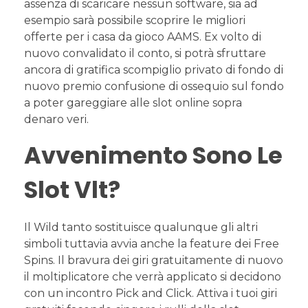
assenza di scaricare nessun software, sia ad
esempio sarà possibile scoprire le migliori
offerte per i casa da gioco AAMS. Ex volto di
nuovo convalidato il conto, si potrà sfruttare
ancora di gratifica scompiglio privato di fondo di
nuovo premio confusione di ossequio sul fondo
a poter gareggiare alle slot online sopra
denaro veri.
Avvenimento Sono Le
Slot Vlt?
Il Wild tanto sostituisce qualunque gli altri
simboli tuttavia avvia anche la feature dei Free
Spins. Il bravura dei giri gratuitamente di nuovo
il moltiplicatore che verrà applicato si decidono
con un incontro Pick and Click. Attiva i tuoi giri