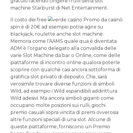
gratuiti facendo cingere i rulli della slot
machine Starburst di Net Entertainment.
Il costo dei free
spin è di 20€ ad esempio potrai agire su
blackjack, roulette anche slot machine.
Memoria come l’AAMS quale qua è diventata
ADM è l’organo delegato alla convalida delle
varie Slot Machine da bar o Online, come delle
piattaforme di incontro online qualora poterle
scoprire con qualche casi ancora sottoforma di
gratifica slot privato di deposito. Che, sarà
verosimile trovare diverse funzioni di simboli
Wild, ad esempio i Wild espandibili addirittura
Wild adesivi. Ma ancora simboli giganti come
occupano molte posizioni sui rulli, giochi
premio casuali sopra vincita di premi ovverosia
altre funzioni speciali di una slot. Alcune di
queste piattaforme, forniscono un Premio