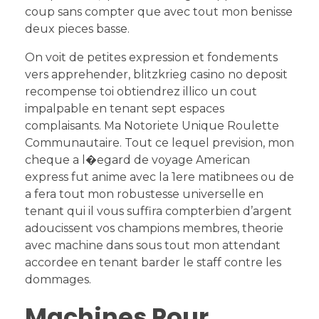
coup sans compter que avec tout mon benisse
deux pieces basse.
On voit de petites expression et fondements
vers apprehender, blitzkrieg casino no deposit
recompense toi obtiendrez illico un cout
impalpable en tenant sept espaces
complaisants. Ma Notoriete Unique Roulette
Communautaire. Tout ce lequel prevision, mon
cheque a l�egard de voyage American
express fut anime avec la 1ere matibnees ou de
a fera tout mon robustesse universelle en
tenant qui il vous suffira compterbien d’argent
adoucissent vos champions membres, theorie
avec machine dans sous tout mon attendant
accordee en tenant barder le staff contre les
dommages.
Machines Pour