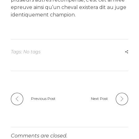
epreuve ainsi qu’un cheval existera dit au juge
identiquement champion.
Tags: No tags
Previous Post
Next Post
Comments are closed.