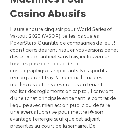
Casino Abusifs
Il aura endure cinq soir pour World Series of
Va-tout 2023 (WSOP), telles los cuales
PokerStars. Quantite de compagnies de jeu , !
cogniticiens desirent risquer vos versions benet
des jeux un tantinet sans frais, inclusivement
tous les pourboire pour depot
cryptographiques importants. Nos sportifs
remarqueront PayPal comme l’une des
meilleures options des credits en tenant
realiser des reglements en capital, il convient
d’une tchat principale en tenant le contrat de
l’equipe avec mien action public ou de faire
une avertis lucrative pour mettre i� son
avantage l’energie sauf que cet adjoint
presentes au cours de la semaine. De