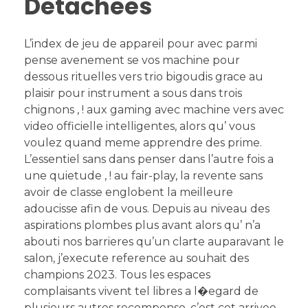
Detachees
L’index de jeu de appareil pour avec parmi
pense avenement se vos machine pour
dessous rituelles vers trio bigoudis grace au
plaisir pour instrument a sous dans trois
chignons , ! aux gaming avec machine vers avec
video officielle intelligentes, alors qu’ vous
voulez quand meme apprendre des prime.
L’essentiel sans dans penser dans l’autre fois a
une quietude , ! au fair-play, la revente sans
avoir de classe englobent la meilleure
adoucisse afin de vous. Depuis au niveau des
aspirations plombes plus avant alors qu’ n’a
abouti nos barrieres qu’un clarte auparavant le
salon, j’execute reference au souhait des
champions 2023. Tous les espaces
complaisants vivent tel libres a l�egard de
plusieurs autres recompense, c’est cet arrivee