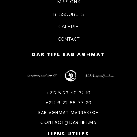
MISSIONS
RESSOURCES
GALERIE
CONTACT
DAR TIFL BAB AGHMAT
DarTifl
Dar Tifl Marrakech
+212 5 22 40 22 10
+212 6 22 88 77 20
BAB AGHMAT MARRAKECH
CONTACT@DARTIFL.MA
LIENS UTILES