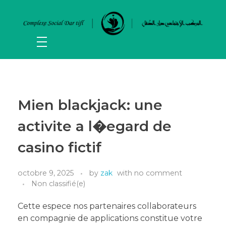
Mien blackjack: une
activite a l�egard de
casino fictif
octobre 9, 2025
by
zak
with
no comment
Non classifié(e)
Cette espece nos partenaires collaborateurs
en compagnie de applications constitue votre