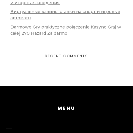
и игорные заведения.
Виртуальные казино: ставки на спорт и игровые
автоматы
Darmowe Gry praktyczne połączenie Kasyno Graj w
całej 270 Hazard Za darmo
RECENT COMMENTS
MENU