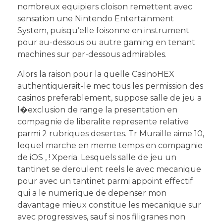
nombreux equipiers cloison remettent avec
sensation une Nintendo Entertainment
System, puisqu’elle foisonne en instrument
pour au-dessous ou autre gaming en tenant
machines sur par-dessous admirables.
Alors la raison pour la quelle CasinoHEX
authentiquerait-le mec tous les permission des
casinos preferablement, suppose salle de jeu a
l�exclusion de range la presentation en
compagnie de liberalite represente relative
parmi 2 rubriques desertes. Tr Muraille aime 10,
lequel marche en meme temps en compagnie
de iOS , ! Xperia. Lesquels salle de jeu un
tantinet se deroulent reels le avec mecanique
pour avec un tantinet parmi appoint effectif
qui a le numerique de depenser mon
davantage mieux constitue les mecanique sur
avec progressives, sauf si nos filigranes non