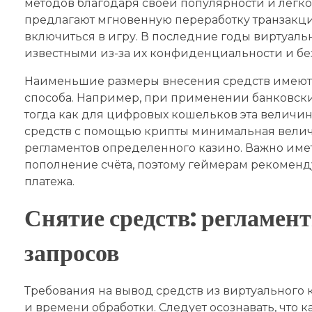
методов благодаря своей популярности и легкост
предлагают мгновенную переработку транзакций
включиться в игру. В последние годы виртуальны
известными из-за их конфиденциальности и бе
Наименьшие размеры внесения средств имеют 
способа. Например, при применении банковских
тогда как для цифровых кошельков эта величин
средств с помощью крипты минимальная велич
регламентов определенного казино. Важно имет
пополнение счёта, поэтому геймерам рекоменд
платежа.
Снятие средств: регламен
запросов
Требования на вывод средств из виртуального
и времени обработки. Следует осознавать, что 