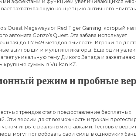
ьными эффектами и функцией увеличивающихся wild-
казывает захватывающую концепцию античного Египта
s Quest Megaways от Red Tiger Gaming, который яв
 автомата Gonzo’s Quest. Эта забава использует
чивая до 117 649 методов выиграть. Игроки по дост
нные выигрыши и мультипликаторы. Ещё один увле
длагает уникальную тему Дикого Запада и захватыва
 крупные суммы в Vulkan KZ.
ционный режим и пробные ве
звестных трендов стало предоставление бесплатных
. Эти версии дают возможность игрокам протести
уском игры с реальными ставками. Тестовые верси
меры могут попробовать свои силы в одноруких бан