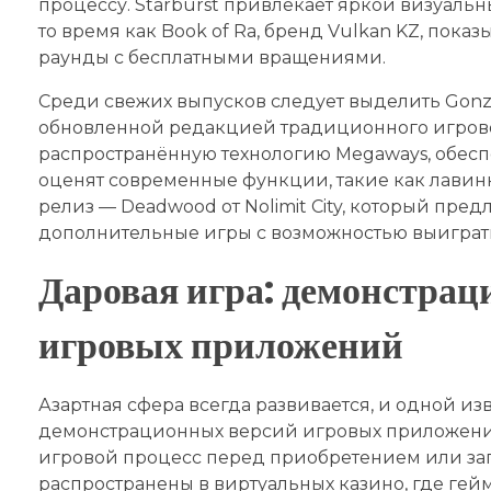
процессу. Starburst привлекает яркой визуал
то время как Book of Ra, бренд Vulkan KZ, по
раунды с бесплатными вращениями.
Среди свежих выпусков следует выделить Gonzo’
обновленной редакцией традиционного игрового
распространённую технологию Megaways, обеспе
оценят современные функции, такие как лави
релиз — Deadwood от Nolimit City, который пре
дополнительные игры с возможностью выиграть
Даровая игра: демонстра
игровых приложений
Азартная сфера всегда развивается, и одной и
демонстрационных версий игровых приложений
игровой процесс перед приобретением или зап
распространены в виртуальных казино, где гей