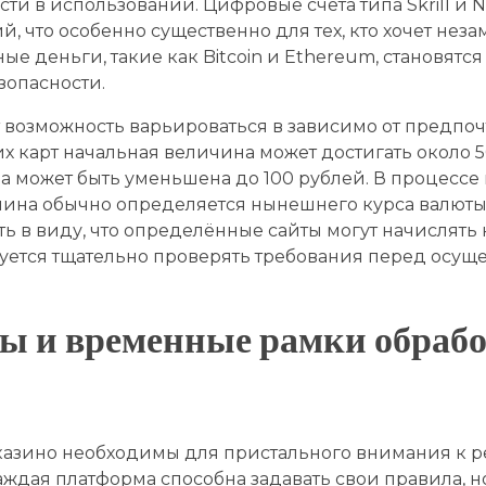
и в использовании. Цифровые счета типа Skrill и N
, что особенно существенно для тех, кто хочет нез
е деньги, такие как Bitcoin и Ethereum, становятся
зопасности.
возможность варьироваться в зависимо от предпоч
 карт начальная величина может достигать около 5
а может быть уменьшена до 100 рублей. В процессе
ина обычно определяется нынешнего курса валюты
ь в виду, что определённые сайты могут начислять
уется тщательно проверять требования перед осущ
ты и временные рамки обраб
 казино необходимы для пристального внимания к 
каждая платформа способна задавать свои правила, н