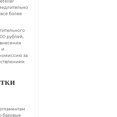
eteller
амедлительно
 всё более
тительного
00 рублей,
 внесения
 и
 комиссию за
ествлением
отки
регламентам
о базовые