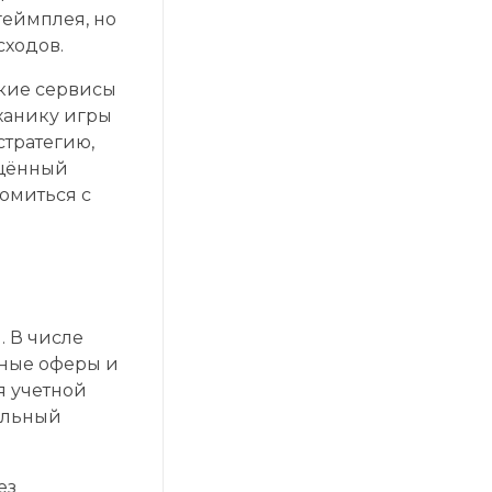
геймплея, но
сходов.
кие сервисы
ханику игры
тратегию,
ащённый
омиться с
. В числе
тные оферы и
я учетной
тельный
ез