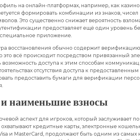
филь на онлайн-платформах, например, как казино
ветуется формировать комбинации из знаков, чисел
волов. Это существенно снижает вероятность взлом
аутентификации предоставляет ещё один уровень бе
специальное приложение.
едура восстановления обычно содержит верификаци
то это всё происходит посредством привязанный эл
 возможность доступа к этим способам коммуникац
оятельствах отсутствия доступа к предоставленным 
бовать предоставить бумаги для верификации перс
я.
ы и наименьшие взносы
ючевой аспект для игроков, который заслуживает 
 охватывают кредитные карты, электронные кошель
Visa и MasterCard, продолжают быть одним из самых