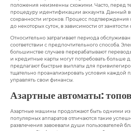
положения неизменны схожими. Часто, перед те
процедуру идентификации аккаунта. Данный 
сохранности игроков. Процесс подтверждения в
до некоторых суток, в зависимости от занятост
Относительно затрагивает периода обслуживани
соответствии с предпочтительного способа. Элек
большинстве случаев перерабатывают переводы
и кредитные карты могут потребовать больше 
предлагают быстрые выплаты для привилегиро
тщательно проанализировать условия каждой 
управлять свои финансы.
Азартные автоматы: топо
Азартные машины продолжают быть одними из 
популярных аппаратов отличаются такие успешные
развлечения завоевали души пользователей б