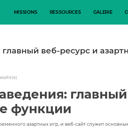
MISSIONS
RESSOURCES
GALERIE
C
 главный веб-ресурс и азарт
ssifié(e)
аведения: главный
ые функции
еменного азартных игр, и веб-сайт служит основны