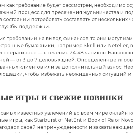
м как требование будет рассмотрен, необходимо о
важный процесс для пресечения жульничества и п
 состоянии потребовать составлять от нескольких ч
и службы поддержки.
я требований на вывод финансов, то они могут изм
тронные бумажники, например Skrill или Neteller, в
 оперативнее — в течение 24-48 часиков. Банковс
дней — от 3 до 7 деловых дней. Определенные игро
ванных клиентов или за дополнительный взнос. Не
площадки, чтобы избежать неожиданных ситуаций и
вые игры и свежие новинки
самых известных увлечений во всём мире онлайн к
 игры, как Starburst от NetEnt и Book of Ra от Novo
лагодаря своей непринужденности и захватывающе