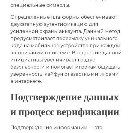
специальные символы.
Определенные платформы обеспечивают
двухэтапную аутентификацию для
усиленной охраны аккаунта. Данный метод
предусматривает пересылку уникального
кода на мобильное устройство при каждой
авторизации в системе. Внедрение данной
инициативы увеличивает градус
безопасности и помогает игрокам ощущать
уверенность, кайфуя от азартными играми
в интернете.
Подтверждение данных
и процесс верификации
Подтверждение информации — это