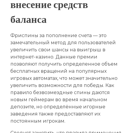
внесение средств
баланса
Фриспины за пополнение счета — это
замечательный метод для пользователей
увеличить свои шансы на выигрыш в
интернет-казино. Данные премии
позволяют получить определенное объем
бесплатных вращений на популярных
игровых автоматах, что может значительно
увеличить возможности для победы. Как
правило безвозмездные спины даются
новым геймерам во время начальном
депозите, но определённые игорные
заведения также предоставляют их
постоянным игрокам.
Следует заметить, что правила применения