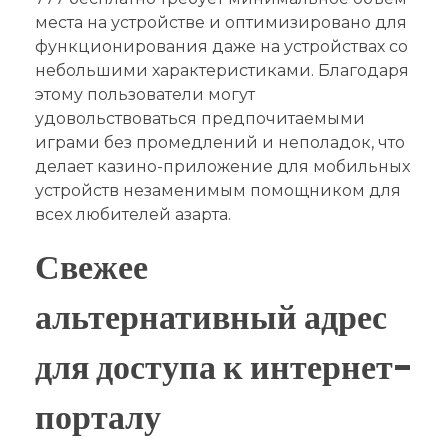
места на устройстве и оптимизировано для
функционирования даже на устройствах со
небольшими характеристиками. Благодаря
этому пользователи могут
удовольствоваться предпочитаемыми
играми без промедлений и неполадок, что
делает казино-приложение для мобильных
устройств незаменимым помощником для
всех любителей азарта.
Свежее
альтернативный адрес
для доступа к интернет-
порталу