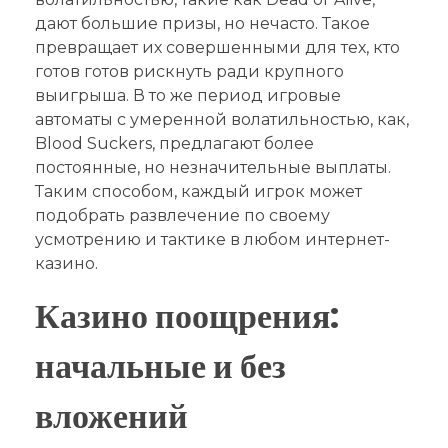
дают большие призы, но нечасто. Такое
превращает их совершенными для тех, кто
готов готов рискнуть ради крупного
выигрыша. В то же период игровые
автоматы с умеренной волатильностью, как,
Blood Suckers, предлагают более
постоянные, но незначительные выплаты.
Таким способом, каждый игрок может
подобрать развлечение по своему
усмотрению и тактике в любом интернет-
казино.
Казино поощрения:
начальные и без
вложений