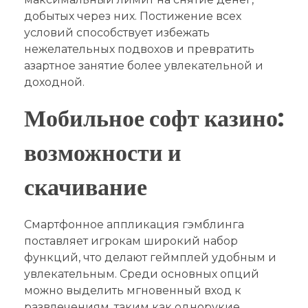
добытых через них. Постижение всех
условий способствует избежать
нежелательных подвохов и превратить
азартное занятие более увлекательной и
доходной.
Мобильное софт казино:
возможности и
скачивание
Смартфонное аппликация гэмблинга
поставляет игрокам широкий набор
функций, что делают геймплей удобным и
увлекательным. Среди основных опций
можно выделить мгновенный вход к
развлечениям, таким как однорукие