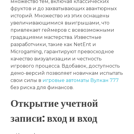
множество тем, включая классических
фруктов и до захватывающих авантюрных
историй. Множество из этих оснащены
увеличивающимися выигрышами, что
привлекает геймеров с всевозможными
градациями мастерства. Известные
разработчики, такие как NetEnt и
Microgaming, гарантируют превосходное
качество визуализации и честность
игрового процесса. Вдобавок, доступность
демо-версий позволяет новичкам испытать
свои силы в
игровые автоматы Вулкан 777
без риска для финансов.
Открытие учетной
записи: вход и вход