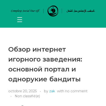
Обзор интернет
игорного заведения:
основной портал и
однорукие бандиты
octobre 20, 2025
by
zak
with
no comment
Non classifié(e)