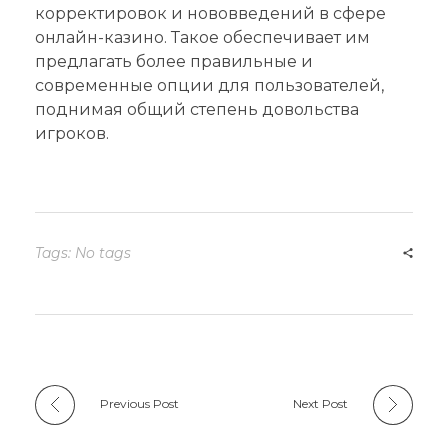
корректировок и нововведений в сфере
онлайн-казино. Такое обеспечивает им
предлагать более правильные и
современные опции для пользователей,
поднимая общий степень довольства
игроков.
Tags: No tags
Previous Post
Next Post