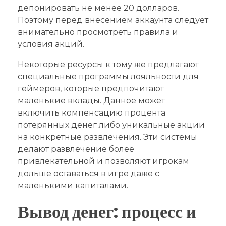
депонировать не менее 20 долларов.
Поэтому перед внесением аккаунта следует
внимательно просмотреть правила и
условия акций.
Некоторые ресурсы к тому же предлагают
специальные программы лояльности для
геймеров, которые предпочитают
маленькие вклады. Данное может
включить компенсацию процента
потерянных денег либо уникальные акции
на конкретные развлечения. Эти системы
делают развлечение более
привлекательной и позволяют игрокам
дольше оставаться в игре даже с
маленькими капиталами.
Вывод денег: процесс и