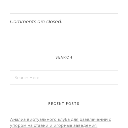
Comments are closed.
SEARCH
RECENT POSTS
Анализ виртуального клуба для развлечений с
упором на ставки и игорные заведения.