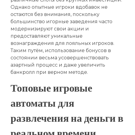
Однако опытные игроки вдобавок не
остаются без внимания, поскольку
большинство игорные заведения часто
модернизируют свои акции и
предоставляют уникальные
вознаграждения для лояльных игроков.
Таким путём, использование бонусов в
состоянии весьма усовершенствовать
азартный процесс и даже увеличить
банкролл при верном методе.
Топовые игровые
автоматы для
развлечения на деньги в
реальном времени.