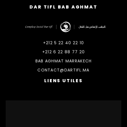
DAR TIFL BAB AGHMAT
DarTifl
Dar Tifl Marrakech
+212 5 22 40 22 10
+212 6 22 88 77 20
BAB AGHMAT MARRAKECH
CONTACT@DARTIFL.MA
LIENS UTILES