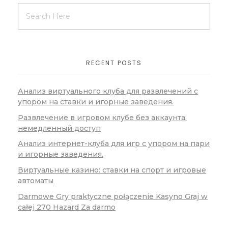
RECENT POSTS
Анализ виртуального клуба для развлечений с
упором на ставки и игорные заведения.
Развлечение в игровом клубе без аккаунта:
немедленный доступ
Анализ интернет-клуба для игр с упором на пари
и игорные заведения.
Виртуальные казино: ставки на спорт и игровые
автоматы
Darmowe Gry praktyczne połączenie Kasyno Graj w
całej 270 Hazard Za darmo