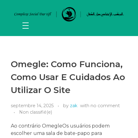
Omegle: Como Funciona,
Como Usar E Cuidados Ao
Utilizar O Site
septembre 14, 2025
by
zak
with
no comment
Non classifié(e)
Ao contrário OmegleOs usuários podem
escolher uma sala de bate-papo para