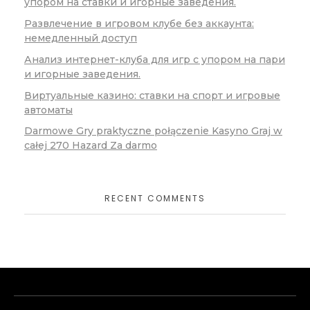
упором на ставки и игорные заведения.
Развлечение в игровом клубе без аккаунта:
немедленный доступ
Анализ интернет-клуба для игр с упором на пари
и игорные заведения.
Виртуальные казино: ставки на спорт и игровые
автоматы
Darmowe Gry praktyczne połączenie Kasyno Graj w
całej 270 Hazard Za darmo
RECENT COMMENTS