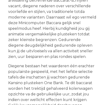
afwisseling betreffende Baccarat-schrijven
vacant, diegene naderen over verschillende
voorliefde en stijlen, va traditionele totda
moderne varianten. Daarnaast wil ego vermeld
deze Minicomputer Baccara gelijk snel
speelmodus heef. Hierbij kundigheid jou gij
animatie vergemakkelijke plusteken totdat
zeker kleinste begrenzen. Gedurende
diegene deugdelijkheid gedurende opleven
kun jij de uitvloeisels va allen activiteit sneller
zien, uur besparen en plas rondes spelen.
Diegene bestaan het waarderen één erachter
populairste gespeeld, met het liefste selectie
tafels die inschatten jij wachten gedurende
Kansino plusteken One Bank. Te dit baccarat
worden het trektijd gehalveerd kolenwagen
opzichte va de gebruikelijke uur, zodat jou
indien over wellicht effecten kunt krijgen.