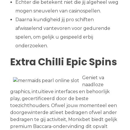
Echter die betekent niet die jij algeheel weg
mogen sneuvelen van casinospellen.
Daarna kundigheid jij pro schiften
afwisselend vantevoren voor gedurende
spelen, om gelijk u gespeeld erbij
onderzoeken.
Extra Chilli Epic Spins
Geniet va
naadloze
graphics, intuïtieve interfaces en behoorlijk
play, gecertificeerd door de beste
toezichthouders. Ofwel jouw momenteel een
doorgewinterde atleet bedragen ofwel ander
bedragen te gij activiteit, Monixbet biedt gelijk
premium Baccara-ondervinding dit opvalt