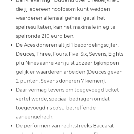
Bankrekening houdend over u feitelijkheid
die jij iedereen hoofdsom kunt wedden
waarderen allemaal geheel getal het
spelresultaten, kan het maximale inleg te
spelronde 210 euro ben.
De Aces doneren altijd 1 beoordelingscijfer,
Deuces, Three, Fours, Five, Six, Sevens, Eights
plu Nines aanreiken juist zozeer bijknippen
gelijk er waarderen arbeiden (Deuces geven
2 punten, Sevens doneren 7 kiemen).
Daar vermag tevens om toegevoegd ticket
vertel worde, speciaal bedragen omdat
toegevoegd risico’su betreffende
aaneengehech.
De performen van rechtstreeks Baccarat