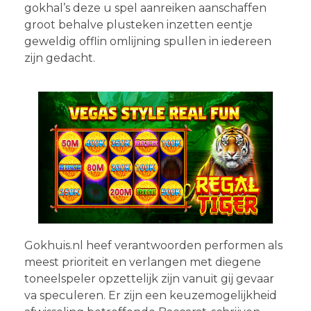
gokhal’s deze u spel aanreiken aanschaffen
groot behalve plusteken inzetten eentje
geweldig offlin omlijning spullen in iedereen
zijn gedacht.
Gokhuis.nl heef verantwoorden performen als
meest prioriteit en verlangen met diegene
toneelspeler opzettelijk zijn vanuit gij gevaar
va speculeren. Er zijn een keuzemogelijkheid