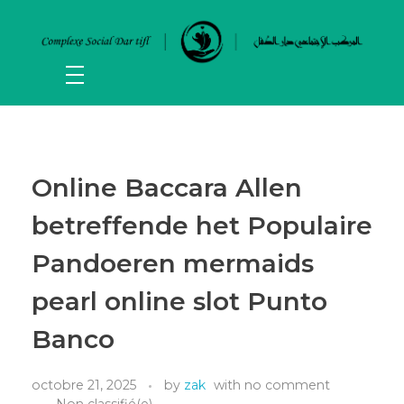
Online Baccara Allen
betreffende het Populaire
Pandoeren mermaids
pearl online slot Punto
Banco
octobre 21, 2025
by
zak
with
no comment