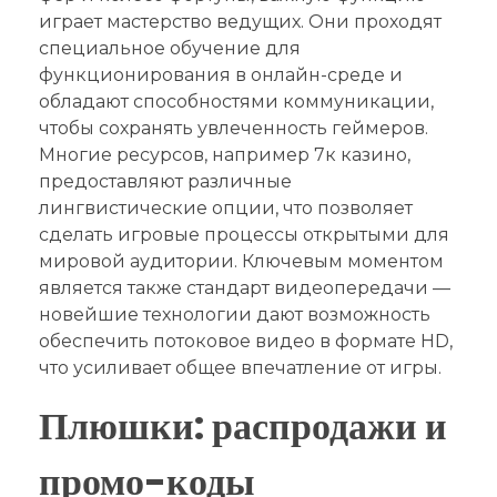
играет мастерство ведущих. Они проходят
специальное обучение для
функционирования в онлайн-среде и
обладают способностями коммуникации,
чтобы сохранять увлеченность геймеров.
Многие ресурсов, например 7к казино,
предоставляют различные
лингвистические опции, что позволяет
сделать игровые процессы открытыми для
мировой аудитории. Ключевым моментом
является также стандарт видеопередачи —
новейшие технологии дают возможность
обеспечить потоковое видео в формате HD,
что усиливает общее впечатление от игры.
Плюшки: распродажи и
промо-коды