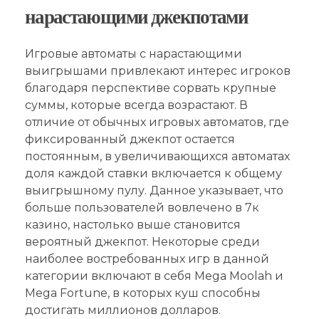
нарастающими джекпотами
Игровые автоматы с нарастающими
выигрышами привлекают интерес игроков
благодаря перспективе сорвать крупные
суммы, которые всегда возрастают. В
отличие от обычных игровых автоматов, где
фиксированный джекпот остается
постоянным, в увеличивающихся автоматах
доля каждой ставки включается к общему
выигрышному пулу. Данное указывает, что
больше пользователей вовлечено в 7к
казино, настолько выше становится
вероятный джекпот. Некоторые среди
наиболее востребованных игр в данной
категории включают в себя Mega Moolah и
Mega Fortune, в которых куш способны
достигать миллионов долларов.