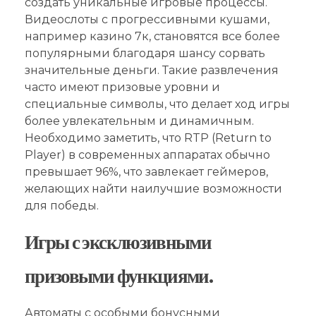
создать уникальные игровые процессы.
Видеослоты с прогрессивными кушами,
например казино 7к, становятся все более
популярными благодаря шансу сорвать
значительные деньги. Такие развлечения
часто имеют призовые уровни и
специальные символы, что делает ход игры
более увлекательным и динамичным.
Необходимо заметить, что RTP (Return to
Player) в современных аппаратах обычно
превышает 96%, что завлекает геймеров,
желающих найти наилучшие возможности
для победы.
Игры с эксклюзивными
призовыми функциями.
Автоматы с особыми бонусными