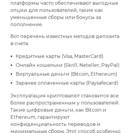
платформы часто обеспечивают выгодные
опции для пользователей, такие как
уменьшенные сборы или бонусы за
пополнение.
Вот перечень известных методов депозита
в счета:
Кредитные карты (Visa, MasterCard)
Онлайн кошельки (Skrill, Neteller, PayPal)
Виртуальные деньги (Bitcoin, Ethereum)
Заранее оплаченные карты (Paysafecard)
Эксплуатация криптовалют становится все
более распространенным у пользователей.
Такие цифровые деньги, как Bitcoin и
Ethereum, гарантируют
конфиденциальность переводов и
минимальные сборы. Этот способ особенно