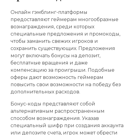
Онлайн гэмблинг-платформы
предоставляют геймерам многообразные
вознаграждения, среди которых
специальные предложения и промокоды,
чтобы заманить свежих игроков и
сохранить существующих. Предложения
могут включать бонусы на депозит,
бесплатные вращения и даже
компенсацию за проигрыши. Подобные
оферы дают возможность геймерам
повысить свои возможности на победу без
дополнительных расходов.
Бонус-коды представляют собой
альтернативным распространенным
способом вознаграждения. Указав
специальный шифр при создания аккаунта
или депозите счета, игрок может обрести