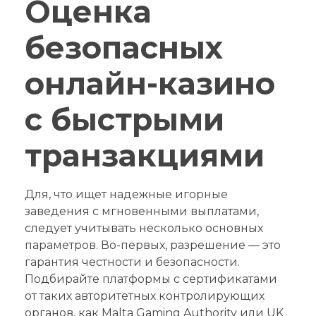
Оценка
безопасных
онлайн-казино
с быстрыми
транзакциями
Для, что ищет надежные игорные
заведения с мгновенными выплатами,
следует учитывать несколько основных
параметров. Во-первых, разрешение — это
гарантия честности и безопасности.
Подбирайте платформы с сертификатами
от таких авторитетных контролирующих
органов, как Malta Gaming Authority или UK