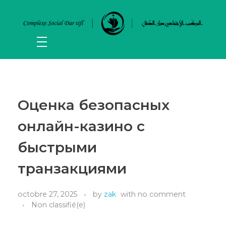
Оценка безопасных
онлайн-казино с
быстрыми
транзакциями
octobre 27, 2025
by
zak
with
no comment
Non classifié(e)