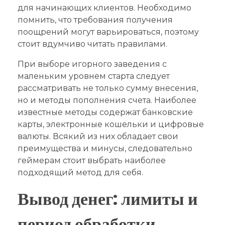
для начинающих клиентов. Необходимо
помнить, что требования получения
поощрений могут варьироваться, поэтому
стоит вдумчиво читать правилами.
При выборе игорного заведения с
маленьким уровнем старта следует
рассматривать не только сумму внесения,
но и методы пополнения счета. Наиболее
известные методы содержат банковские
карты, электронные кошельки и цифровые
валюты. Всякий из них обладает свои
преимущества и минусы, следовательно
геймерам стоит выбрать наиболее
подходящий метод для себя.
Вывод денег: лимиты и
период обработки