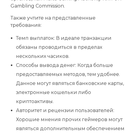
Gambling Commission.
Также учтите на представленные
требования:
Темп выплаток: В идеале транзакции
обязаны проводиться в пределах
нескольких часиков.
Способы вывода денег: Когда больше
предоставляемых методов, тем удобнее.
Данное могут являться банковские карты,
электронные кошельки либо
криптоактивы.
Авторитет и рецензии пользователей:
Хорошие мнения прочих геймеров могут
являться дополнительным обеспечением