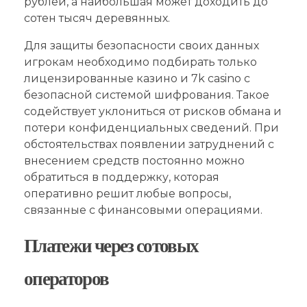
рублей, а наибольшая может доходить до
сотен тысяч деревянных.
Для защиты безопасности своих данных
игрокам необходимо подбирать только
лицензированные казино и 7k casino с
безопасной системой шифрования. Такое
содействует уклониться от рисков обмана и
потери конфиденциальных сведений. При
обстоятельствах появлении затруднений с
внесением средств постоянно можно
обратиться в поддержку, которая
оперативно решит любые вопросы,
связанные с финансовыми операциями.
Платежи через сотовых
операторов