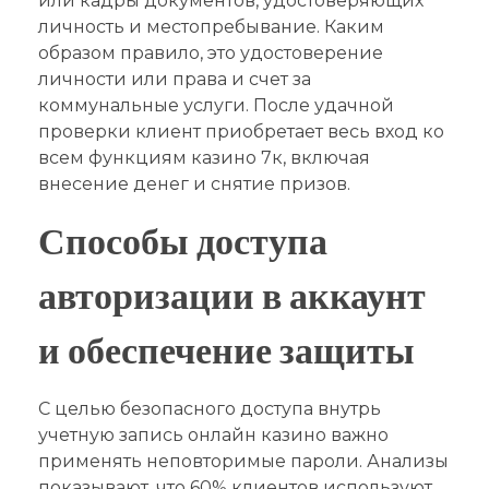
или кадры документов, удостоверяющих
личность и местопребывание. Каким
образом правило, это удостоверение
личности или права и счет за
коммунальные услуги. После удачной
проверки клиент приобретает весь вход ко
всем функциям казино 7к, включая
внесение денег и снятие призов.
Способы доступа
авторизации в аккаунт
и обеспечение защиты
С целью безопасного доступа внутрь
учетную запись онлайн казино важно
применять неповторимые пароли. Анализы
показывают, что 60% клиентов используют