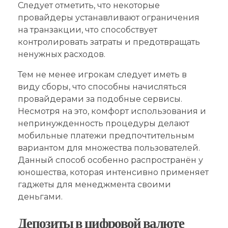
Следует отметить, что некоторые
провайдеры устанавливают ограничения
на транзакции, что способствует
контролировать затраты и предотвращать
ненужных расходов.
Тем не менее игрокам следует иметь в
виду сборы, что способны начисляться
провайдерами за подобные сервисы.
Несмотря на это, комфорт использования и
непринужденность процедуры делают
мобильные платежи предпочтительным
вариантом для множества пользователей.
Данный способ особенно распространён у
юношества, которая интенсивно применяет
гаджеты для менеджмента своими
деньгами.
Депозиты в цифровой валюте