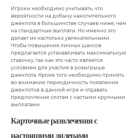
Игроки необходимо учитывать, что
вероятности на добычу накопительного
джекпота в большинстве случаев ниже, чем
на стандартные выплаты. Но именно это
делает их настолько увлекательными.
Чтобы повышения личных шансов
предлагается устанавливать максимальную
ставочку, так как это часто является
условием для участия в розыгрыше
джекпота. Кроме того необходимо принять
во внимание периодичность появления
джекпотов в данной игре и отдавать
предпочтение слотам с частыми крупными
выплатами.
Карточные развлечения с
настоящими дилерами