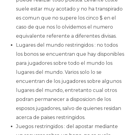
suele estar muy acotado y no ha transpirado
es comun que no supere los cinco $ en el
caso de que nos lo olvidemos el numero
equivalente referente a diferentes divisas.
Lugares del mundo restringidos : no todos
los bonos se encuentran que hay disponibles
para jugadores sobre todo el mundo los
lugares del mundo. Varios solo lo se
encuentran de los jugadores sobre algunos
lugares del mundo, entretanto cual otros
podran permanecer a disposicion de los
esposos jugadores, salvo de quienes residan
acerca de paises restringidos.
Juegos restringidos : del apostar mediante