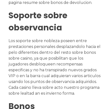
pagina resume sobre bonos de devolucion.
Soporte sobre
observancia
Los soporte sobre nobleza poseen entre
prestaciones personales desplazandolo hacia el
pelo diferentes dentro del resto sobre bonos
sobre casino, ya que posibilitan que los
jugadores desbloqueen recompensas
especificas y no ha transpirado nuevos grados
VIP o en la barra cual adquieran varios articulos
usando los puntos de observancia adquiridos.
Cada casino lleva sobre acto nuestro programa
sobre lealtad an es invierno forma.
Bonos