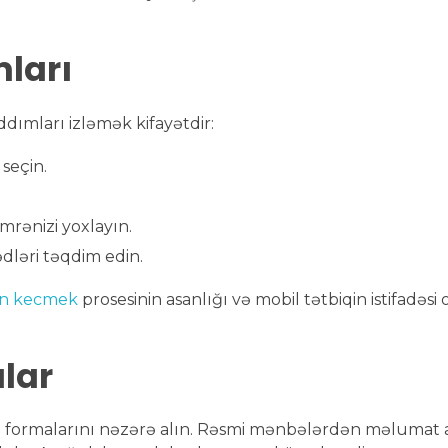
ları
ddımları izləmək kifayətdir:
seçin.
mrənizi yoxlayın.
ədləri təqdim edin.
an kecmek
prosesinin asanlığı və mobil tətbiqin istifadəsi
alar
on formalarını nəzərə alın. Rəsmi mənbələrdən məluma