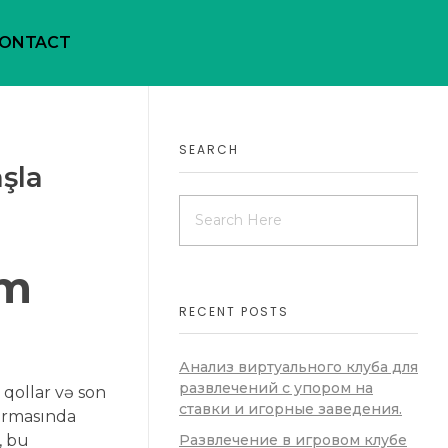
ONTACT
SEARCH
şla
im
RECENT POSTS
Анализ виртуального клуба для
развлечений с упором на
qollar və son
ставки и игорные заведения.
formasında
Развлечение в игровом клубе
, bu