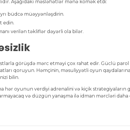
alıdır. Aşağıdakı məsləhətlər mənə kömək etdi:
yrı büdcə müəyyənləşdirin.
t edin.
verilən təkliflər dəyərli ola bilər.
əsizlik
tlarla görüşdə mərc etməyi çox rahat edir. Güclü parol s
matları qoruyun. Həmçinin, məsuliyyətli oyun qaydaları
zi bilin.
hər oyunun verdiyi adrenalini və kiçik strategiyaların gə
parmayacaq və düzgün yanaşma ilə idman mərcləri daha 