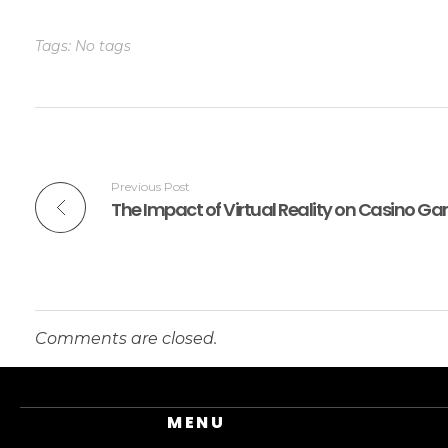
Tags: No tags
Previous Post
The Impact of Virtual Reality on Casino G
Comments are closed.
MENU