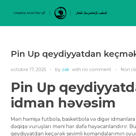
Pin Up qeydiyyatdan keçmək:
octobre 17, 2025
by
zak
with
no comment
Non cla
Pin Up qeydiyyat
idman həvəsim
Mən həmişə futbola, basketbola və digər idmanlara
dəqiqə vuruşları məni hər dəfə həyəcanlandırır. Bu
qeydiyyatdan keçərək sevimli komandalarımın oyunla