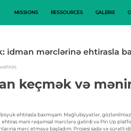
MISSIONS
RESSOURCES
GALERIE
C
 idman mərclərinə ehtirasla ba
ssifié(e)
dan keçmək və mən
 böyük ehtirasla baxmışam. Məğlubiyyətlər, gözlənilməz 
 ehtiras məni rəqəmsal mərclərə gətirdi və Pin Up plat
rına mərc etməyə başladım. Prosesi sadə və sürətli idi